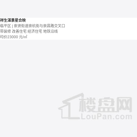
祥生湛景星合映
临平区 | 崇贤街道崇杭街与崇昌路交叉口
带装修
改善住宅
经济住宅
地铁沿线
均价
23000
元/㎡