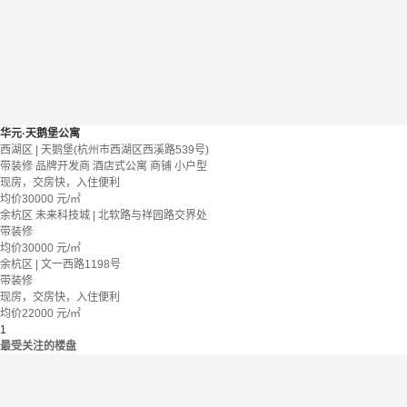
华元·天鹅堡公寓
西湖区 | 天鹅堡(杭州市西湖区西溪路539号)
带装修
品牌开发商
酒店式公寓 商铺
小户型
现房，交房快，入住便利
均价
30000
元/㎡
余杭区 未来科技城 | 北软路与祥园路交界处
带装修
均价
30000
元/㎡
余杭区 | 文一西路1198号
带装修
现房，交房快，入住便利
均价
22000
元/㎡
1
最受关注的楼盘