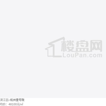
滨江区
•
杭州壹号院
均价：
48100元/㎡