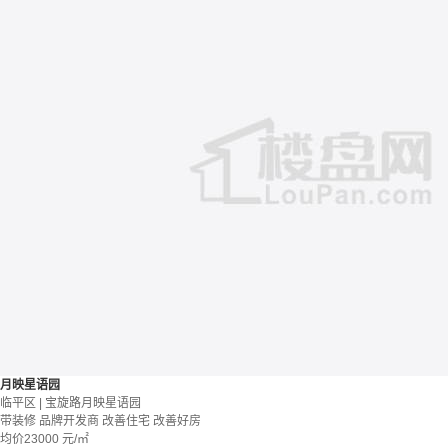
月映星语园
临平区 | 宝旋路月映星语园
带装修
品牌开发商
改善住宅
改善好房
均价
23000
元/㎡