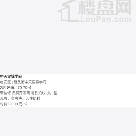
中天宸锦学府
临安区 | 新民街中天宸锦学府
2居
建面：70-70㎡
带装修
品牌开发商
地铁沿线
小户型
现房，交房快，入住便利
均价
22000
元/㎡