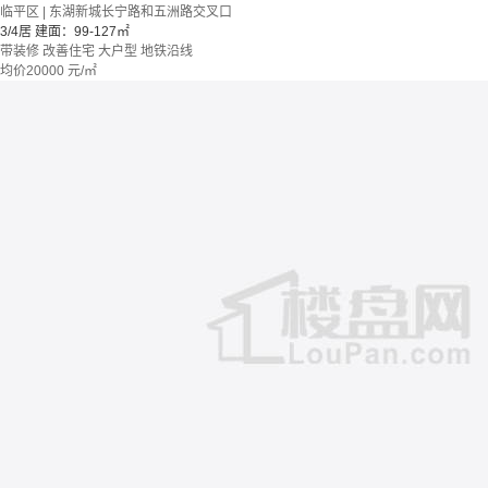
临平区 | 东湖新城长宁路和五洲路交叉口
3/4居
建面：99-127㎡
带装修
改善住宅
大户型
地铁沿线
均价
20000
元/㎡