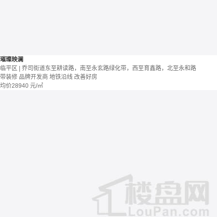
璀璨映澜
临平区 | 乔司街道东至耕读路，南至永玄路绿化带，西至育鑫路，北至永和路
带装修
品牌开发商
地铁沿线
改善好房
均价
28940
元/㎡