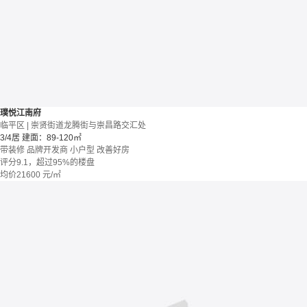
璞悦江南府
临平区 | 崇贤街道龙腾街与崇昌路交汇处
3/4居
建面：89-120㎡
带装修
品牌开发商
小户型
改善好房
评分9.1，超过95%的楼盘
均价
21600
元/㎡