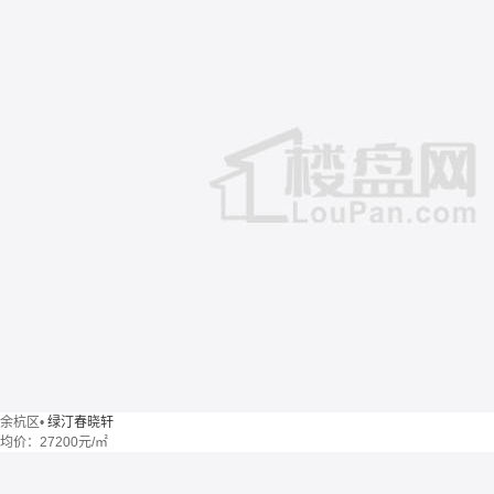
余杭区
•
绿汀春晓轩
均价：
27200元/㎡