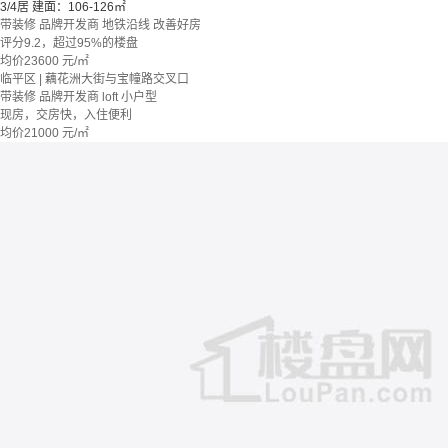
3/4居
建面：106-126㎡
带装修
品牌开发商
地铁沿线
改善好房
评分9.2，超过95%的楼盘
均价
23600
元/㎡
临平区 | 藕花洲大街与宝幢路交叉口
带装修
品牌开发商
loft
小户型
现房，交房快，入住便利
均价
21000
元/㎡