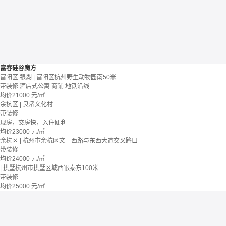
富春硅谷魔方
富阳区 银湖 | 富阳区杭州野生动物园南50米
带装修
酒店式公寓 商铺
地铁沿线
均价
21000
元/㎡
余杭区 | 良渚文化村
带装修
现房，交房快，入住便利
均价
23000
元/㎡
余杭区 | 杭州市余杭区文一西路与东西大道交叉路口
带装修
均价
24000
元/㎡
| 拱墅杭州市拱墅区城西银泰东100米
带装修
均价
25000
元/㎡