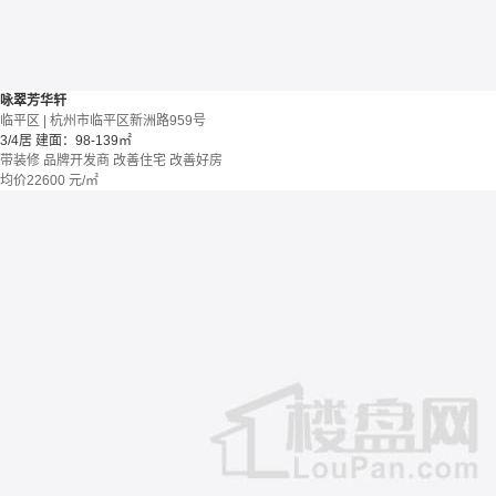
咏翠芳华轩
临平区 | 杭州市临平区新洲路959号
3/4居
建面：98-139㎡
带装修
品牌开发商
改善住宅
改善好房
均价
22600
元/㎡