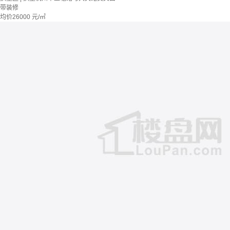
带装修
均价
26000
元/㎡