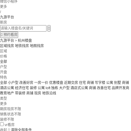
微信小程序
更多
/
九游平台
新房


预约看房
九游平台
>
杭州楼盘
区域找房
地铁找房
地图找房
区域
价格
全部
户型
开盘
特色
全部
小户型
改善好房
一房一价
优惠楼盘
近期交房
住宅 商铺 写字楼
公寓 别墅
商铺
酒店公寓
经济住宅
装修
公寓
loft
独栋
大户型
酒店式公寓 商铺
改善住宅
品牌开发商
教育地产
带装修
商铺
现房
地铁沿线
类型
更多
期房现房不限
销售状态不限
装修不限
vr看房
收起

清除全部条件