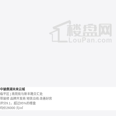
中骏鼎湖未来云城
临平区 | 南苑街与新丰路交汇处
带装修
品牌开发商
地铁沿线
改善好房
评分9.1，超过95%的楼盘
均价
26000
元/㎡