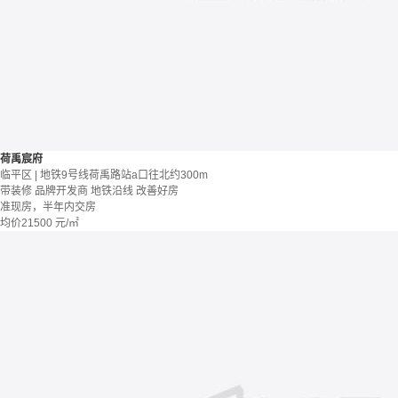
荷禹宸府
临平区 | 地铁9号线荷禹路站a口往北约300m
带装修
品牌开发商
地铁沿线
改善好房
准现房，半年内交房
均价
21500
元/㎡