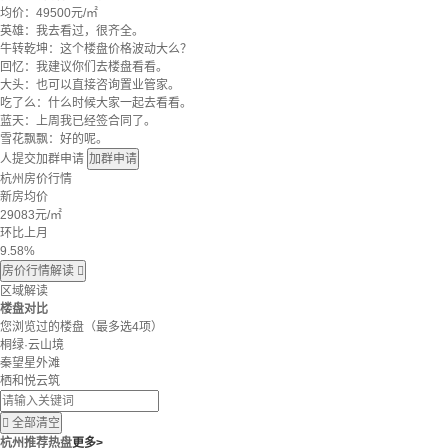
均价：
49500元/㎡
英雄：我去看过，很齐全。
牛转乾坤：这个楼盘价格波动大么？
回忆：我建议你们去楼盘看看。
大头：也可以直接咨询置业管家。
吃了么：什么时候大家一起去看看。
蓝天：上周我已经签合同了。
雪花飘飘：好的呢。
人提交加群申请
加群申请
杭州房价行情
新房均价
29083
元/㎡
环比上月
9.58%
房价行情解读

区域解读
楼盘对比
您浏览过的楼盘
（最多选4项）
桐绿·云山境
秦望星外滩
栖和悦云筑

全部清空
杭州推荐热盘
更多>