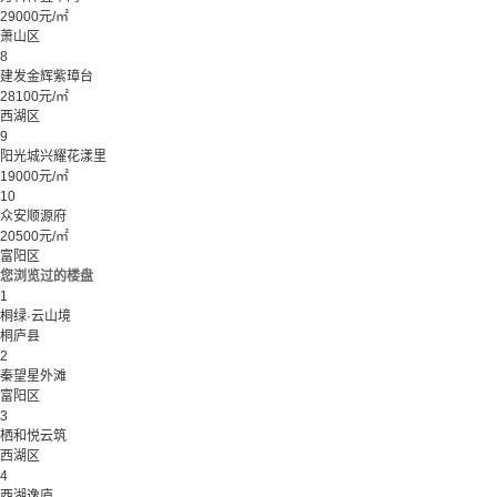
29000元/㎡
萧山区
8
建发金辉紫璋台
28100元/㎡
西湖区
9
阳光城兴耀花漾里
19000元/㎡
10
众安顺源府
20500元/㎡
富阳区
您浏览过的楼盘
1
桐绿·云山境
桐庐县
2
秦望星外滩
富阳区
3
栖和悦云筑
西湖区
4
西湖逸庐