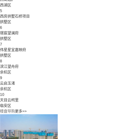
西湖区
5
西房拱墅石桥项目
拱墅区
6
璟宸望澜府
拱墅区
7
伟星星宜嘉映府
拱墅区
8
滨江望舟府
余杭区
9
云启玉渚
余杭区
10
天目云柯里
临安区
楼盘导购
更多>>