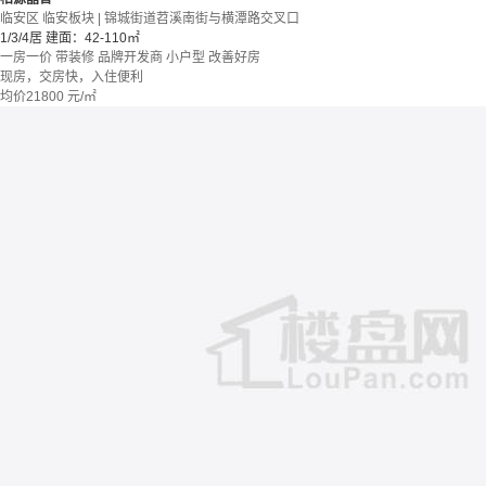
临安区 临安板块 | 锦城街道苕溪南街与横潭路交叉口
1/3/4居
建面：42-110㎡
一房一价
带装修
品牌开发商
小户型
改善好房
现房，交房快，入住便利
均价
21800
元/㎡