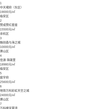
1
中天珺府（东区）
19000元/㎡
临安区
2
赞成赞红星座
15500元/㎡
余杭区
3
融创森与海之城
10000元/㎡
萧山区
4
佳源·锦晟里
18980元/㎡
临安区
5
宸宇府
25600元/㎡
6
地铁万科彩虹天空之城
24000元/㎡
萧山区
7
万科樟宜翠湾