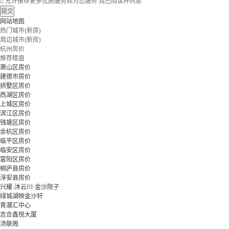

允许推荐更多优质服务商为您服务
我已阅读并同意
提交
网站地图
热门城市(新房)
周边城市(新房)
杭州房价
推荐楼盘
萧山区房价
建德市房价
拱墅区房价
西湖区房价
上城区房价
滨江区房价
钱塘区房价
余杭区房价
临平区房价
临安区房价
富阳区房价
桐庐县房价
淳安县房价
兴耀·沐云川·金沙院子
绿城湖映金沙轩
青潮汇中心
志合鑫悦大厦
汤联阁