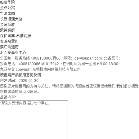
如玺华院
点点公寓
华师家园
长新博澜大厦
金滨商厦
荣绅澜庭
保亿国丰·君潮润府
奥映鸣翠府
滨江浩运府
汇而泰商业中心
全国统一服务热线 4008180066转66 | 邮箱：
cs@loupan.com
icp备案号：
投诉电话：4008180066 转 017942（在线时间为周一至周五9:00-18:00）
九游平台 copyright 东莞楼盘网网络科技有限公司
楼盘网产品使用意见反馈
创建时间：
2026-01-30
感谢您对楼盘网的支持与关注，请将您遇到的问题或者建议反馈给我们,我们虚心接受
您最诚挚的意见和建议。
反馈内容
*