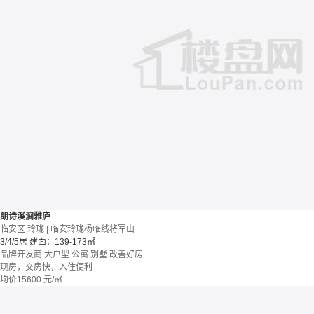
朗诗溪涧雅庐
临安区 玲珑 | 临安玲珑杨临线将军山
3/4/5居
建面：139-173㎡
品牌开发商
大户型
公寓 别墅
改善好房
现房，交房快，入住便利
均价
15600
元/㎡