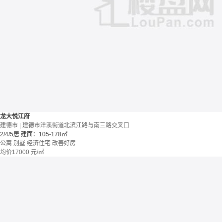
龙大悦江府
建德市 | 建德市洋溪街道北滨江路与南三路交叉口
2/4/5居
建面：105-178㎡
公寓 别墅
经济住宅
改善好房
均价
17000
元/㎡