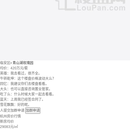
临安区
•
青山湖玫瑰园
均价：
420万元/套
英雄：我去看过，很齐全。
牛转乾坤：这个楼盘价格波动大么？
回忆：我建议你们去楼盘看看。
大头：也可以直接咨询置业管家。
吃了么：什么时候大家一起去看看。
蓝天：上周我已经签合同了。
雪花飘飘：好的呢。
人提交加群申请
加群申请
杭州房价行情
新房均价
29083
元/㎡