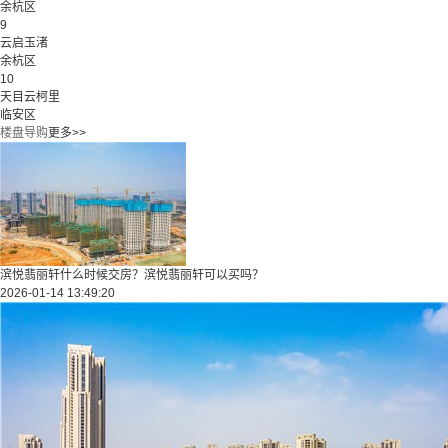
余杭区
9
云启玉渚
余杭区
10
天目云柯里
临安区
楼盘导购
更多>>
滨悦翡丽轩什么时候交房？滨悦翡丽轩可以买吗？
2026-01-14 13:49:20