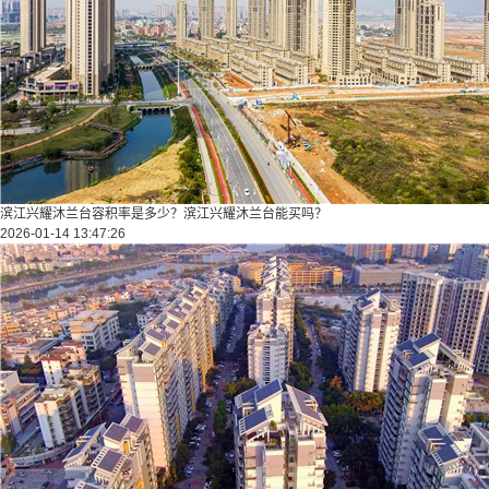
滨江兴耀沐兰台容积率是多少？滨江兴耀沐兰台能买吗？
2026-01-14 13:47:26