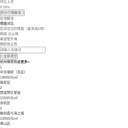
环比上月
9.58%
房价行情解读

区域解读
楼盘对比
您浏览过的楼盘
（最多选4项）
桐绿·云山境
秦望星外滩
栖和悦云筑

全部清空
杭州推荐热盘
更多>
1
中天珺府（东区）
19000元/㎡
临安区
2
赞成赞红星座
15500元/㎡
余杭区
3
融创森与海之城
10000元/㎡
萧山区