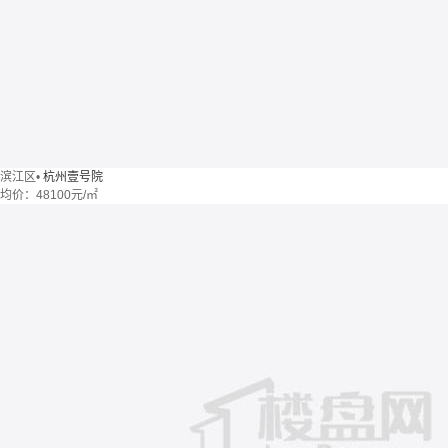
滨江区
•
杭州壹号院
均价：
48100元/㎡