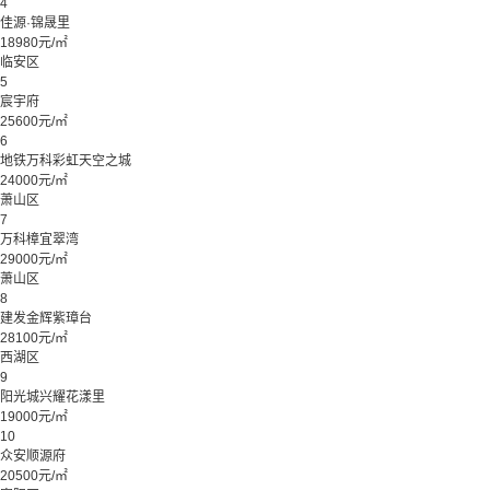
4
佳源·锦晟里
18980元/㎡
临安区
5
宸宇府
25600元/㎡
6
地铁万科彩虹天空之城
24000元/㎡
萧山区
7
万科樟宜翠湾
29000元/㎡
萧山区
8
建发金辉紫璋台
28100元/㎡
西湖区
9
阳光城兴耀花漾里
19000元/㎡
10
众安顺源府
20500元/㎡