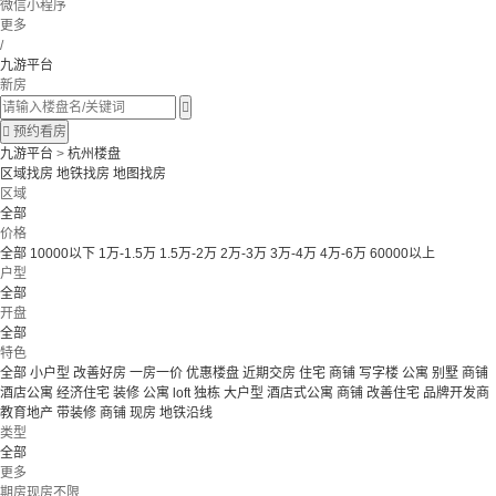
微信小程序
更多
/
九游平台
新房


预约看房
九游平台
>
杭州楼盘
区域找房
地铁找房
地图找房
区域
全部
价格
全部
10000以下
1万-1.5万
1.5万-2万
2万-3万
3万-4万
4万-6万
60000以上
户型
全部
开盘
全部
特色
全部
小户型
改善好房
一房一价
优惠楼盘
近期交房
住宅 商铺 写字楼
公寓 别墅
商铺
酒店公寓
经济住宅
装修
公寓
loft
独栋
大户型
酒店式公寓 商铺
改善住宅
品牌开发商
教育地产
带装修
商铺
现房
地铁沿线
类型
全部
更多
期房现房不限