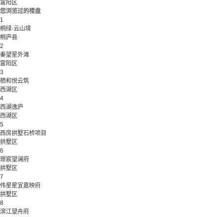
富阳区
您浏览过的楼盘
1
桐绿·云山境
桐庐县
2
秦望星外滩
富阳区
3
栖和悦云筑
西湖区
4
西湖逸庐
西湖区
5
西房拱墅石桥项目
拱墅区
6
璟宸望澜府
拱墅区
7
伟星星宜嘉映府
拱墅区
8
滨江望舟府