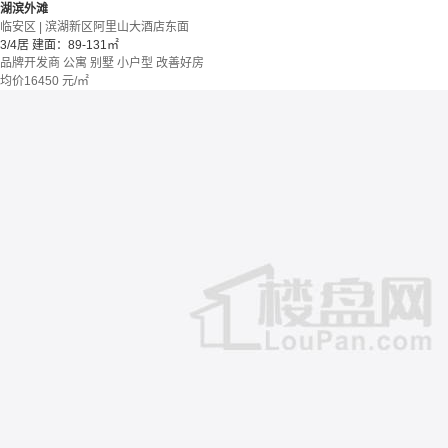
湖滨外滩
临安区 | 滨湖新区阿里山大酒店东面
3/4居
建面：89-131㎡
品牌开发商
公寓 别墅
小户型
改善好房
均价
16450
元/㎡