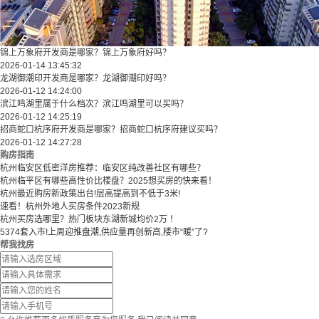
锦上万象府开发商是哪家？锦上万象府好吗？
2026-01-14 13:45:32
龙湖御潮印开发商是哪家？龙湖御潮印好吗？
2026-01-12 14:24:00
滨江鸣湖里属于什么档次？滨江鸣湖里可以买吗？
2026-01-12 14:25:19
招商蛇口杭序府开发商是哪家？招商蛇口杭序府建议买吗？
2026-01-12 14:27:28
购房指南
杭州临安区低密洋房推荐：临安区纯改善社区有哪些？
​​杭州临平区有哪些高性价比楼盘？2025想买房的快来看！​
杭州最近购房新政策出台!层高提高到不低于3米!
速看！杭州外地人买房条件2023新规
杭州买房选哪里？热门板块东湖新城均价2万 ！
5374套入市!上周迎推盘潮,供应量再创新高,楼市“暖”了?
帮我找房