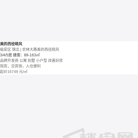
美的西径晓风
临安区 锦北 | 农林大路美的西径晓风
3/4/5居
建面：89-163㎡
品牌开发商
公寓 别墅
小户型
改善好房
现房，交房快，入住便利
起价
16749
元/㎡