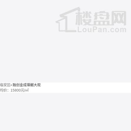
临安区
•
融创金成璞樾大观
均价：
15800元/㎡