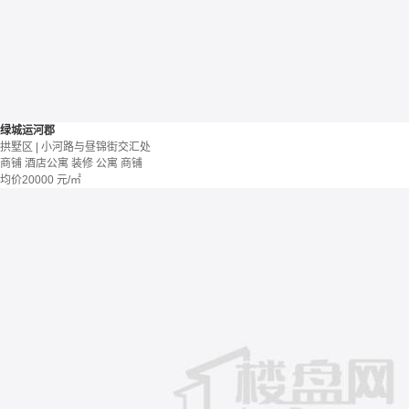
绿城运河郡
拱墅区 | 小河路与昼锦街交汇处
商铺 酒店公寓
装修
公寓
商铺
均价
20000
元/㎡