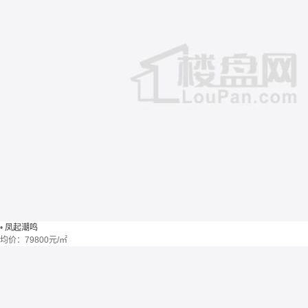
•
凤起潮鸣
均价：
79800元/㎡