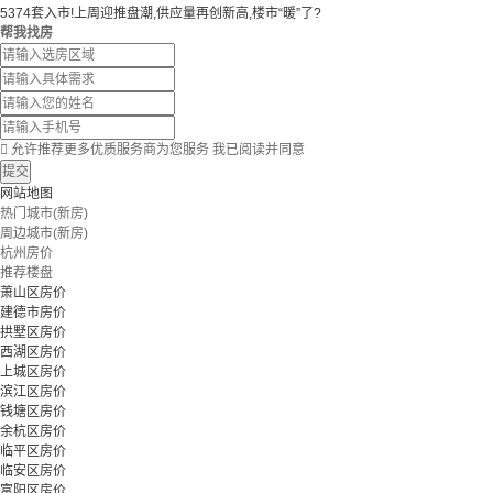
5374套入市!上周迎推盘潮,供应量再创新高,楼市“暖”了?
帮我找房

允许推荐更多优质服务商为您服务
我已阅读并同意
提交
网站地图
热门城市(新房)
周边城市(新房)
杭州房价
推荐楼盘
萧山区房价
建德市房价
拱墅区房价
西湖区房价
上城区房价
滨江区房价
钱塘区房价
余杭区房价
临平区房价
临安区房价
富阳区房价