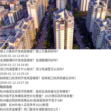
锦上万象府开发商是哪家？锦上万象府好吗？
2026-01-14 13:45:32
龙湖御潮印开发商是哪家？龙湖御潮印好吗？
2026-01-12 14:24:00
滨江鸣湖里属于什么档次？滨江鸣湖里可以买吗？
2026-01-12 14:25:19
招商蛇口杭序府开发商是哪家？招商蛇口杭序府建议买吗？
2026-01-12 14:27:28
购房指南
杭州临安区低密洋房推荐：临安区纯改善社区有哪些？
​​杭州临平区有哪些高性价比楼盘？2025想买房的快来看！​
杭州最近购房新政策出台!层高提高到不低于3米!
速看！杭州外地人买房条件2023新规
杭州买房选哪里？热门板块东湖新城均价2万 ！