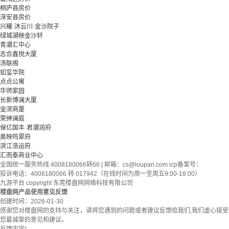
桐庐县房价
淳安县房价
兴耀·沐云川·金沙院子
绿城湖映金沙轩
青潮汇中心
志合鑫悦大厦
汤联阁
如玺华院
点点公寓
华师家园
长新博澜大厦
金滨商厦
荣绅澜庭
保亿国丰·君潮润府
奥映鸣翠府
滨江浩运府
汇而泰商业中心
全国统一服务热线 4008180066转66 | 邮箱：
cs@loupan.com
icp备案号：
投诉电话：4008180066 转 017942（在线时间为周一至周五9:00-18:00）
九游平台 copyright 东莞楼盘网网络科技有限公司
楼盘网产品使用意见反馈
创建时间：
2026-01-30
感谢您对楼盘网的支持与关注，请将您遇到的问题或者建议反馈给我们,我们虚心接受
您最诚挚的意见和建议。