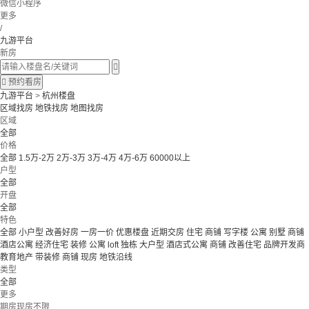
微信小程序
更多
/
九游平台
新房


预约看房
九游平台
>
杭州楼盘
区域找房
地铁找房
地图找房
区域
全部
价格
全部
1.5万-2万
2万-3万
3万-4万
4万-6万
60000以上
户型
全部
开盘
全部
特色
全部
小户型
改善好房
一房一价
优惠楼盘
近期交房
住宅 商铺 写字楼
公寓 别墅
商铺
酒店公寓
经济住宅
装修
公寓
loft
独栋
大户型
酒店式公寓 商铺
改善住宅
品牌开发商
教育地产
带装修
商铺
现房
地铁沿线
类型
全部
更多
期房现房不限