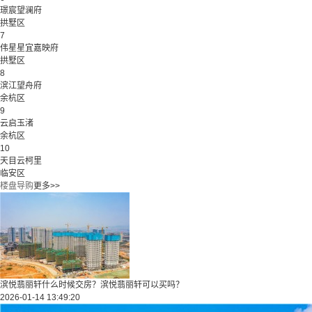
璟宸望澜府
拱墅区
7
伟星星宜嘉映府
拱墅区
8
滨江望舟府
余杭区
9
云启玉渚
余杭区
10
天目云柯里
临安区
楼盘导购
更多>>
滨悦翡丽轩什么时候交房？滨悦翡丽轩可以买吗？
2026-01-14 13:49:20