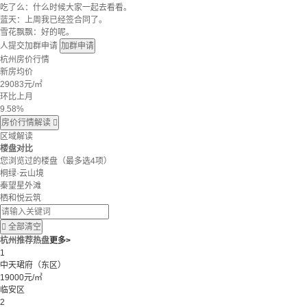
吃了么：什么时候大家一起去看看。
蓝天：上周我已经签合同了。
雪花飘飘：好的呢。
人提交加群申请
加群申请
杭州房价行情
新房均价
29083
元/㎡
环比上月
9.58%
房价行情解读

区域解读
楼盘对比
您浏览过的楼盘
（最多选4项）
桐绿·云山境
秦望星外滩
栖和悦云筑

全部清空
杭州推荐热盘
更多>
1
中天珺府（东区）
19000元/㎡
临安区
2