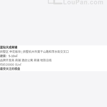
蓝钻天成商铺
拱墅区 申花板块 | 拱墅杭州市莫干山路和萍水街交叉口
建面：5-10㎡
品牌开发商
商铺 酒店公寓
商铺
地铁沿线
均价
20000
元/㎡
最受关注的楼盘