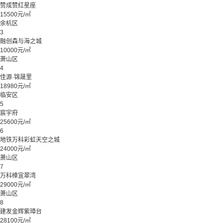
赞成赞红星座
15500元/㎡
余杭区
3
融创森与海之城
10000元/㎡
萧山区
4
佳源·锦晟里
18980元/㎡
临安区
5
宸宇府
25600元/㎡
6
地铁万科彩虹天空之城
24000元/㎡
萧山区
7
万科樟宜翠湾
29000元/㎡
萧山区
8
建发金辉紫璋台
28100元/㎡