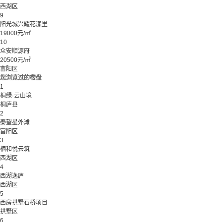
西湖区
9
阳光城兴耀花漾里
19000元/㎡
10
众安顺源府
20500元/㎡
富阳区
您浏览过的楼盘
1
桐绿·云山境
桐庐县
2
秦望星外滩
富阳区
3
栖和悦云筑
西湖区
4
西湖逸庐
西湖区
5
西房拱墅石桥项目
拱墅区
6