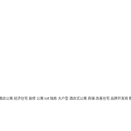
 酒店公寓
经济住宅
装修
公寓
loft
独栋
大户型
酒店式公寓 商铺
改善住宅
品牌开发商