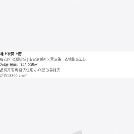
地上衣锦上府
临安区 滨湖新城 | 临安滨湖新区翠浪路与衣锦街交汇处
2/4居
建面：143-235㎡
品牌开发商
经济住宅
小户型
改善好房
均价
18800
元/㎡