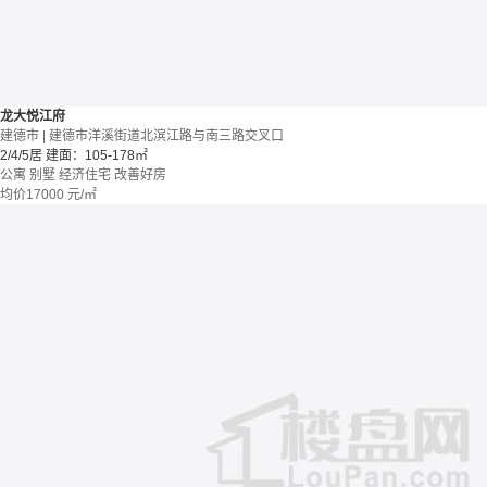
龙大悦江府
建德市 | 建德市洋溪街道北滨江路与南三路交叉口
2/4/5居
建面：105-178㎡
公寓 别墅
经济住宅
改善好房
均价
17000
元/㎡