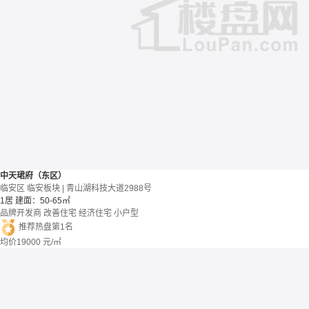
中天珺府（东区）
临安区 临安板块 | 青山湖科技大道2988号
1居
建面：50-65㎡
品牌开发商
改善住宅
经济住宅
小户型
推荐热盘第1名
均价
19000
元/㎡