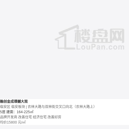
融创金成璞樾大观
临安区 临安板块 | 农林大路与双林街交叉口向北（农林大路上）
5居
建面：164-225㎡
品牌开发商
改善住宅
经济住宅
改善好房
均价
15800
元/㎡