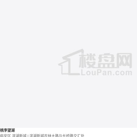
桃李望湖
临安区 滨湖新城 | 滨湖新城农林大路与长桥路交汇处