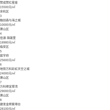
赞成赞红星座
15500元/㎡
余杭区
3
融创森与海之城
10000元/㎡
萧山区
4
佳源·锦晟里
18980元/㎡
临安区
5
宸宇府
25600元/㎡
6
地铁万科彩虹天空之城
24000元/㎡
萧山区
7
万科樟宜翠湾
29000元/㎡
萧山区
8
建发金辉紫璋台
28100元/㎡