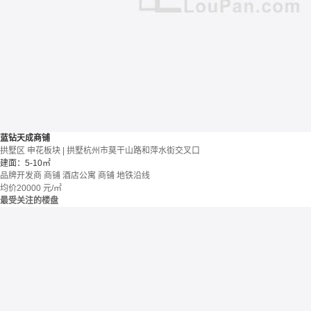
蓝钻天成商铺
拱墅区 申花板块 | 拱墅杭州市莫干山路和萍水街交叉口
建面：5-10㎡
品牌开发商
商铺 酒店公寓
商铺
地铁沿线
均价
20000
元/㎡
最受关注的楼盘