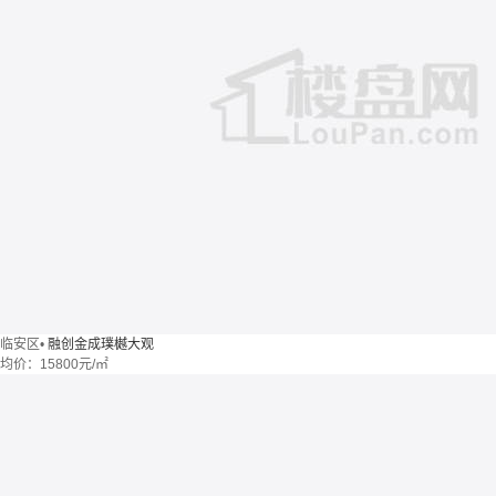
临安区
•
融创金成璞樾大观
均价：
15800元/㎡