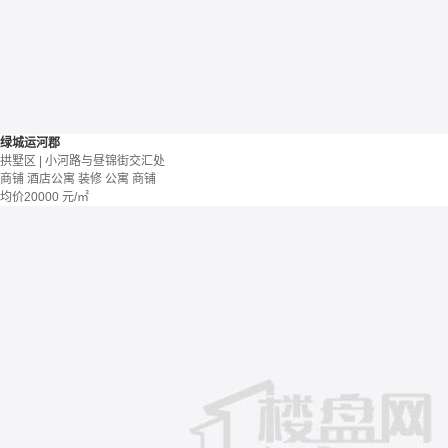
绿城运河郡
拱墅区 | 小河路与昼锦街交汇处
商铺 酒店公寓
装修
公寓
商铺
均价
20000
元/㎡