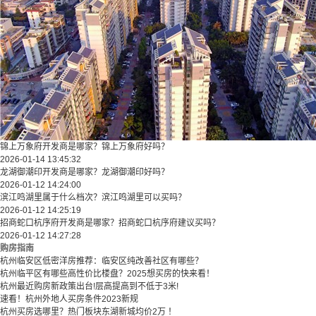
锦上万象府开发商是哪家？锦上万象府好吗？
2026-01-14 13:45:32
龙湖御潮印开发商是哪家？龙湖御潮印好吗？
2026-01-12 14:24:00
滨江鸣湖里属于什么档次？滨江鸣湖里可以买吗？
2026-01-12 14:25:19
招商蛇口杭序府开发商是哪家？招商蛇口杭序府建议买吗？
2026-01-12 14:27:28
购房指南
杭州临安区低密洋房推荐：临安区纯改善社区有哪些？
​​杭州临平区有哪些高性价比楼盘？2025想买房的快来看！​
杭州最近购房新政策出台!层高提高到不低于3米!
速看！杭州外地人买房条件2023新规
杭州买房选哪里？热门板块东湖新城均价2万 ！