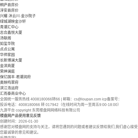
桐庐县房价
淳安县房价
兴耀·沐云川·金沙院子
绿城湖映金沙轩
青潮汇中心
志合鑫悦大厦
汤联阁
如玺华院
点点公寓
华师家园
长新博澜大厦
金滨商厦
荣绅澜庭
保亿国丰·君潮润府
奥映鸣翠府
滨江浩运府
汇而泰商业中心
全国统一服务热线 4008180066转66 | 邮箱：
cs@loupan.com
icp备案号：
投诉电话：4008180066 转 017942（在线时间为周一至周五9:00-18:00）
九游平台 copyright 东莞楼盘网网络科技有限公司
楼盘网产品使用意见反馈
创建时间：
2026-01-30
感谢您对楼盘网的支持与关注，请将您遇到的问题或者建议反馈给我们,我们虚心接受
您最诚挚的意见和建议。