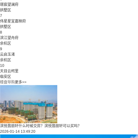
璟宸望澜府
拱墅区
7
伟星星宜嘉映府
拱墅区
8
滨江望舟府
余杭区
9
云启玉渚
余杭区
10
天目云柯里
临安区
楼盘导购
更多>>
滨悦翡丽轩什么时候交房？滨悦翡丽轩可以买吗？
2026-01-14 13:49:20