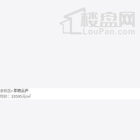
余杭区
•
萃栖云庐
均价：
33595元/㎡