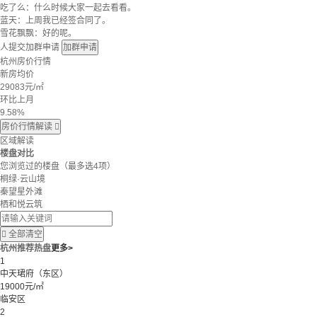
吃了么：什么时候大家一起去看看。
蓝天：上周我已经签合同了。
雪花飘飘：好的呢。
人提交加群申请
加群申请
杭州房价行情
新房均价
29083
元/㎡
环比上月
9.58%
房价行情解读

区域解读
楼盘对比
您浏览过的楼盘
（最多选4项）
桐绿·云山境
秦望星外滩
栖和悦云筑

全部清空
杭州推荐热盘
更多>
1
中天珺府（东区）
19000元/㎡
临安区
2