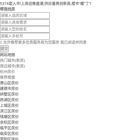
5374套入市!上周迎推盘潮,供应量再创新高,楼市“暖”了?
帮我找房

允许推荐更多优质服务商为您服务
我已阅读并同意
提交
网站地图
热门城市(新房)
周边城市(新房)
杭州房价
推荐楼盘
萧山区房价
建德市房价
拱墅区房价
西湖区房价
上城区房价
滨江区房价
钱塘区房价
余杭区房价
临平区房价
临安区房价
富阳区房价