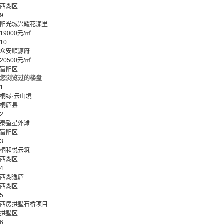
西湖区
9
阳光城兴耀花漾里
19000元/㎡
10
众安顺源府
20500元/㎡
富阳区
您浏览过的楼盘
1
桐绿·云山境
桐庐县
2
秦望星外滩
富阳区
3
栖和悦云筑
西湖区
4
西湖逸庐
西湖区
5
西房拱墅石桥项目
拱墅区
6