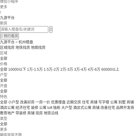
微信小程序
更多
/
九游平台
新房


预约看房
九游平台
>
杭州楼盘
区域找房
地铁找房
地图找房
区域
全部
价格
全部
10000以下
1万-1.5万
1.5万-2万
2万-3万
3万-4万
4万-6万
60000以上
户型
全部
开盘
全部
特色
全部
小户型
改善好房
一房一价
优惠楼盘
近期交房
住宅 商铺 写字楼
公寓 别墅
商铺
酒店公寓
经济住宅
装修
公寓
loft
独栋
大户型
酒店式公寓 商铺
改善住宅
品牌开发商
教育地产
带装修
商铺
现房
地铁沿线
类型
全部
更多
期房现房不限