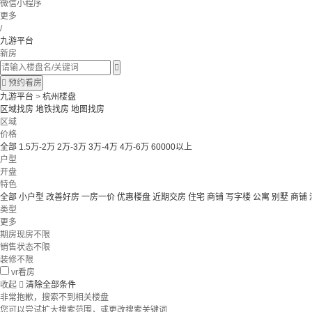
微信小程序
更多
/
九游平台
新房


预约看房
九游平台
>
杭州楼盘
区域找房
地铁找房
地图找房
区域
价格
全部
1.5万-2万
2万-3万
3万-4万
4万-6万
60000以上
户型
开盘
特色
全部
小户型
改善好房
一房一价
优惠楼盘
近期交房
住宅 商铺 写字楼
公寓 别墅
商铺
类型
更多
期房现房不限
销售状态不限
装修不限
vr看房
收起

清除全部条件
非常抱歉，搜索不到相关楼盘
您可以尝试扩大搜索范围，或更改搜索关键词