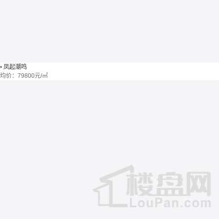
•
凤起潮鸣
均价：
79800元/㎡