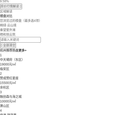
9.58%
房价行情解读

区域解读
楼盘对比
您浏览过的楼盘
（最多选4项）
桐绿·云山境
秦望星外滩
栖和悦云筑

全部清空
杭州推荐热盘
更多>
1
中天珺府（东区）
19000元/㎡
临安区
2
赞成赞红星座
15500元/㎡
余杭区
3
融创森与海之城
10000元/㎡
萧山区
4