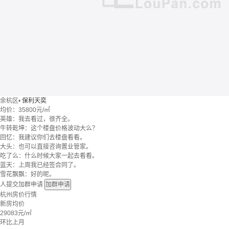
余杭区
•
保利天奕
均价：
35800元/㎡
英雄：我去看过，很齐全。
牛转乾坤：这个楼盘价格波动大么？
回忆：我建议你们去楼盘看看。
大头：也可以直接咨询置业管家。
吃了么：什么时候大家一起去看看。
蓝天：上周我已经签合同了。
雪花飘飘：好的呢。
人提交加群申请
加群申请
杭州房价行情
新房均价
29083
元/㎡
环比上月