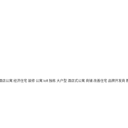
 酒店公寓
经济住宅
装修
公寓
loft
独栋
大户型
酒店式公寓 商铺
改善住宅
品牌开发商