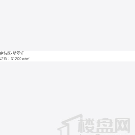
余杭区
•
听翠轩
均价：
31200元/㎡