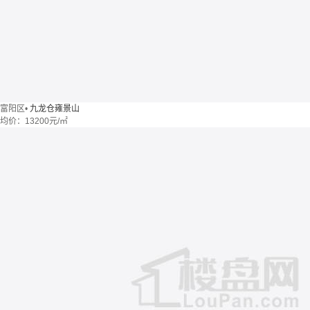
富阳区
•
九龙仓雍景山
均价：
13200元/㎡