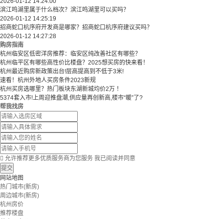
2026-01-12 14:24:00
滨江鸣湖里属于什么档次？滨江鸣湖里可以买吗？
2026-01-12 14:25:19
招商蛇口杭序府开发商是哪家？招商蛇口杭序府建议买吗？
2026-01-12 14:27:28
购房指南
杭州临安区低密洋房推荐：临安区纯改善社区有哪些？
​​杭州临平区有哪些高性价比楼盘？2025想买房的快来看！​
杭州最近购房新政策出台!层高提高到不低于3米!
速看！杭州外地人买房条件2023新规
杭州买房选哪里？热门板块东湖新城均价2万 ！
5374套入市!上周迎推盘潮,供应量再创新高,楼市“暖”了?
帮我找房

允许推荐更多优质服务商为您服务
我已阅读并同意
提交
网站地图
热门城市(新房)
周边城市(新房)
杭州房价
推荐楼盘