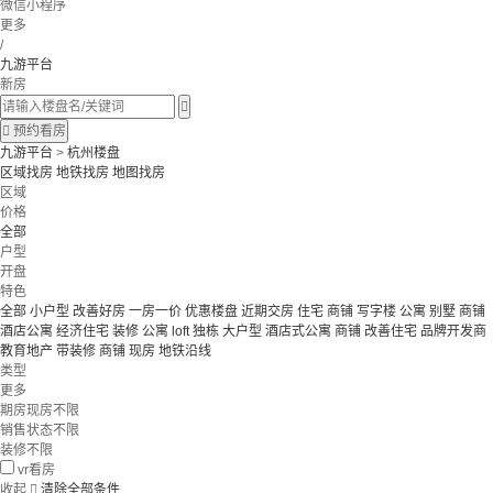
微信小程序
更多
/
九游平台
新房


预约看房
九游平台
>
杭州楼盘
区域找房
地铁找房
地图找房
区域
价格
全部
户型
开盘
特色
全部
小户型
改善好房
一房一价
优惠楼盘
近期交房
住宅 商铺 写字楼
公寓 别墅
商铺
酒店公寓
经济住宅
装修
公寓
loft
独栋
大户型
酒店式公寓 商铺
改善住宅
品牌开发商
教育地产
带装修
商铺
现房
地铁沿线
类型
更多
期房现房不限
销售状态不限
装修不限
vr看房
收起

清除全部条件