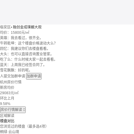
临安区
•
融创金成璞樾大观
均价：
15800元/㎡
英雄：我去看过，很齐全。
牛转乾坤：这个楼盘价格波动大么？
回忆：我建议你们去楼盘看看。
大头：也可以直接咨询置业管家。
吃了么：什么时候大家一起去看看。
蓝天：上周我已经签合同了。
雪花飘飘：好的呢。
人提交加群申请
加群申请
杭州房价行情
新房均价
29083
元/㎡
环比上月
9.58%
房价行情解读

区域解读
楼盘对比
您浏览过的楼盘
（最多选4项）
桐绿·云山境