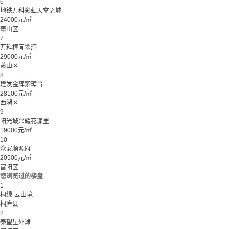
6
地铁万科彩虹天空之城
24000元/㎡
萧山区
7
万科樟宜翠湾
29000元/㎡
萧山区
8
建发金辉紫璋台
28100元/㎡
西湖区
9
阳光城兴耀花漾里
19000元/㎡
10
众安顺源府
20500元/㎡
富阳区
您浏览过的楼盘
1
桐绿·云山境
桐庐县
2
秦望星外滩