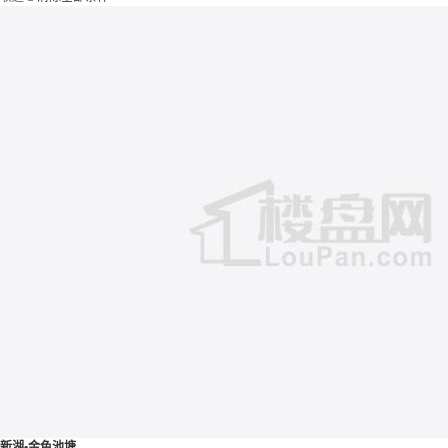
新湖•金色池塘