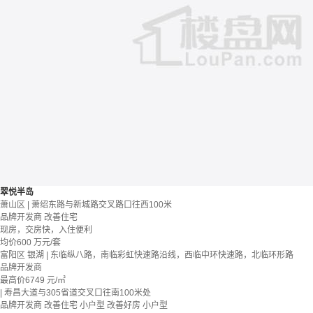
翠悦半岛
萧山区 | 萧绍东路与新城路交叉路口往西100米
品牌开发商
改善住宅
现房，交房快，入住便利
均价
600
万元/套
富阳区 银湖 | 东临纵八路，南临彩虹快速路沿线，西临中环快速路，北临环形路
品牌开发商
最高价
6749
元/㎡
| 寿昌大道与305省道交叉口往南100米处
品牌开发商
改善住宅
小户型
改善好房
小户型