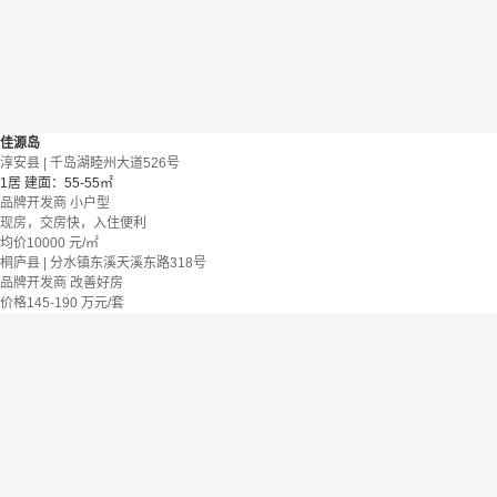
佳源岛
淳安县 | 千岛湖睦州大道526号
1居
建面：55-55㎡
品牌开发商
小户型
现房，交房快，入住便利
均价
10000
元/㎡
桐庐县 | 分水镇东溪天溪东路318号
品牌开发商
改善好房
价格
145-190
万元/套