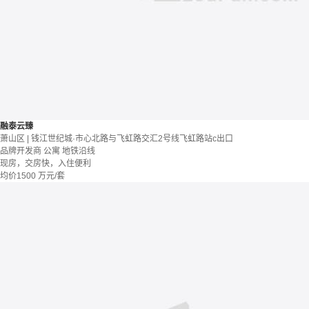
融泰云臻
萧山区 | 钱江世纪城·市心北路与飞虹路交汇2号线飞虹路站c出口
品牌开发商
公寓
地铁沿线
现房，交房快，入住便利
均价
1500
万元/套