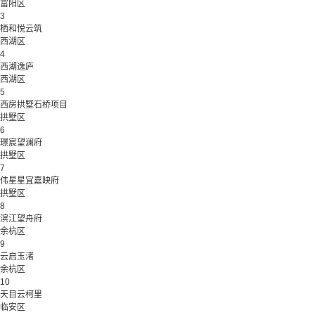
富阳区
3
栖和悦云筑
西湖区
4
西湖逸庐
西湖区
5
西房拱墅石桥项目
拱墅区
6
璟宸望澜府
拱墅区
7
伟星星宜嘉映府
拱墅区
8
滨江望舟府
余杭区
9
云启玉渚
余杭区
10
天目云柯里
临安区