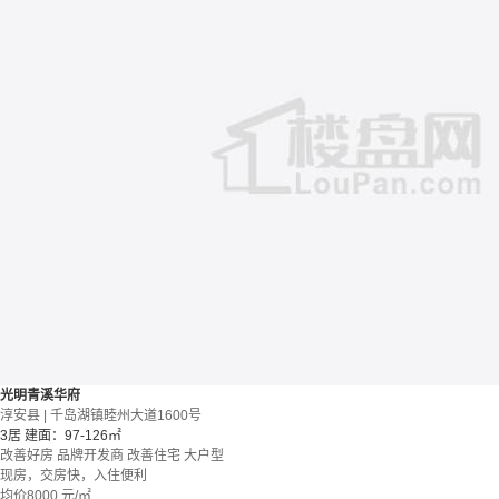
光明青溪华府
淳安县 | 千岛湖镇睦州大道1600号
3居
建面：97-126㎡
改善好房
品牌开发商
改善住宅
大户型
现房，交房快，入住便利
均价
8000
元/㎡