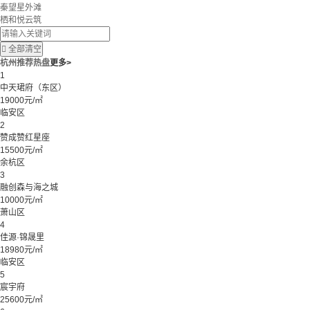
秦望星外滩
栖和悦云筑

全部清空
杭州推荐热盘
更多>
1
中天珺府（东区）
19000元/㎡
临安区
2
赞成赞红星座
15500元/㎡
余杭区
3
融创森与海之城
10000元/㎡
萧山区
4
佳源·锦晟里
18980元/㎡
临安区
5
宸宇府
25600元/㎡