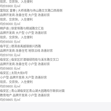
现房，交房快，入住便利
均价
6900
元/㎡
富阳区 富春 | 大桥南路与纬山路交叉路口西南侧
品牌开发商
改善住宅
大户型
改善好房
现房，交房快，入住便利
均价
8000
元/㎡
桐庐县 | 徐家埠路与精诚路交汇处
品牌开发商
大户型
小户型
改善好房
现房，交房快，入住便利
均价
8500
元/㎡
临平区 | 德清县禹越镇振兴西路
品牌开发商
改善住宅
地铁沿线
改善好房
均价
9700
元/㎡
临安区 | 临安区於潜镇绿筠街与溪东路交叉口
品牌开发商
改善住宅
小户型
改善好房
均价
9800
元/㎡
临安区 | 太阳大街8号
小户型
品牌开发商
大户型
改善好房
现房，交房快，入住便利
均价
9800
元/㎡
临安区 | 青山湖临安区青山湖大园路哈尔斯斜对面
教育地产
品牌开发商
小户型
改善好房
均价
9865
元/㎡