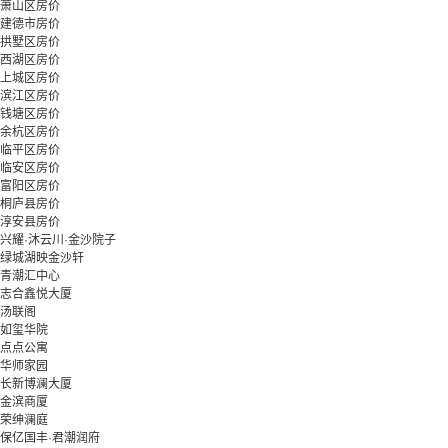
萧山区房价
建德市房价
拱墅区房价
西湖区房价
上城区房价
滨江区房价
钱塘区房价
余杭区房价
临平区房价
临安区房价
富阳区房价
桐庐县房价
淳安县房价
兴耀·沐云川·金沙院子
绿城湖映金沙轩
青潮汇中心
志合鑫悦大厦
汤联阁
如玺华院
点点公寓
华师家园
长新博澜大厦
金滨商厦
荣绅澜庭
保亿国丰·君潮润府