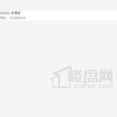
余杭区
•
听翠轩
均价：
31200元/㎡