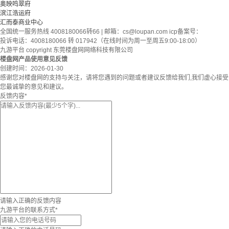
奥映鸣翠府
滨江浩运府
汇而泰商业中心
全国统一服务热线 4008180066转66 | 邮箱：
cs@loupan.com
icp备案号：
投诉电话：4008180066 转 017942（在线时间为周一至周五9:00-18:00）
九游平台 copyright 东莞楼盘网网络科技有限公司
楼盘网产品使用意见反馈
创建时间：
2026-01-30
感谢您对楼盘网的支持与关注，请将您遇到的问题或者建议反馈给我们,我们虚心接受
您最诚挚的意见和建议。
反馈内容
*
请输入正确的反馈内容
九游平台的联系方式
*