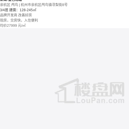
余杭区 鸬鸟 | 杭州市余杭区鸬鸟镇寻梨街8号
3/4居
建面：128-245㎡
品牌开发商
改善好房
现房，交房快，入住便利
均价
27999
元/㎡