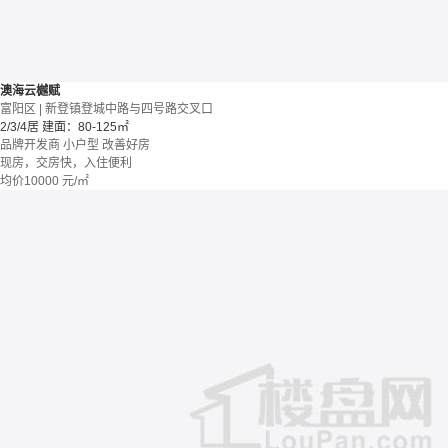
澳海云樾赋
富阳区 | 新登镇登城中路与四号路交叉口
2/3/4居
建面：80-125㎡
品牌开发商
小户型
改善好房
现房，交房快，入住便利
均价
10000
元/㎡