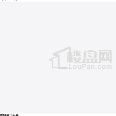
中铁唐玥云景