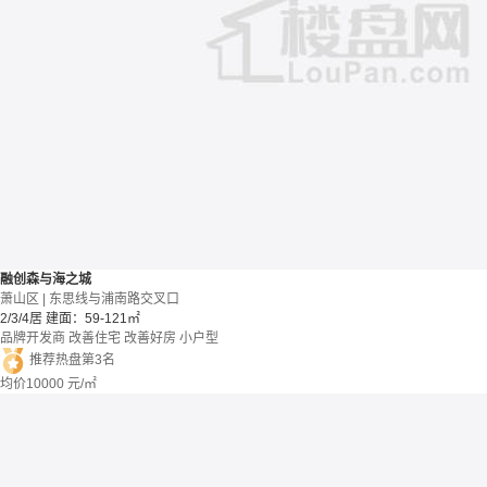
融创森与海之城
萧山区 | 东思线与浦南路交叉口
2/3/4居
建面：59-121㎡
品牌开发商
改善住宅
改善好房
小户型
推荐热盘第3名
均价
10000
元/㎡