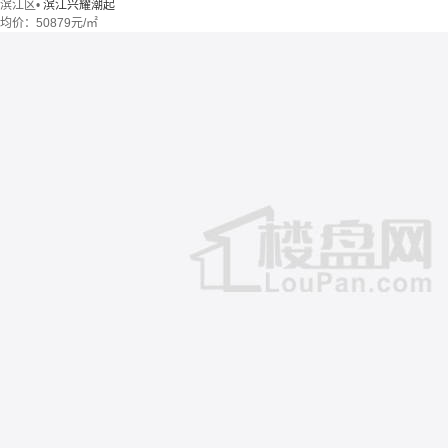
滨江区
•
滨江兴耀潮起
均价：
50879元/㎡