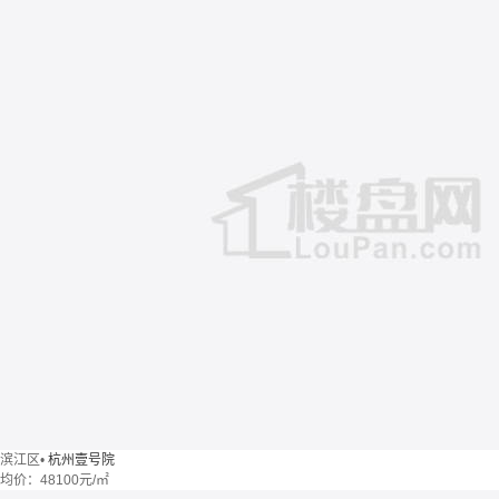
滨江区
•
杭州壹号院
均价：
48100元/㎡