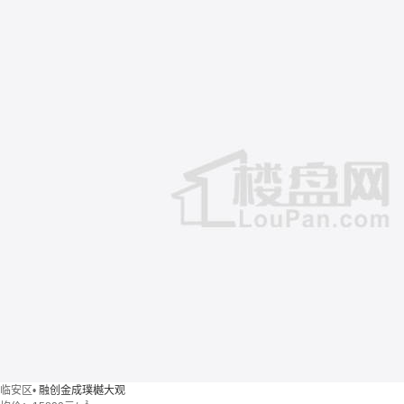
临安区
•
融创金成璞樾大观