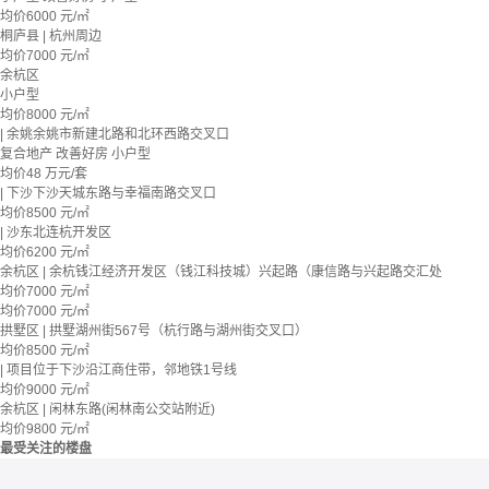
均价
6000
元/㎡
桐庐县 | 杭州周边
均价
7000
元/㎡
余杭区
小户型
均价
8000
元/㎡
| 余姚余姚市新建北路和北环西路交叉口
复合地产
改善好房
小户型
均价
48
万元/套
| 下沙下沙天城东路与幸福南路交叉口
均价
8500
元/㎡
| 沙东北连杭开发区
均价
6200
元/㎡
余杭区 | 余杭钱江经济开发区（钱江科技城）兴起路（康信路与兴起路交汇处
均价
7000
元/㎡
均价
7000
元/㎡
拱墅区 | 拱墅湖州街567号（杭行路与湖州街交叉口）
均价
8500
元/㎡
| 项目位于下沙沿江商住带，邻地铁1号线
均价
9000
元/㎡
余杭区 | 闲林东路(闲林南公交站附近)
均价
9800
元/㎡
最受关注的楼盘