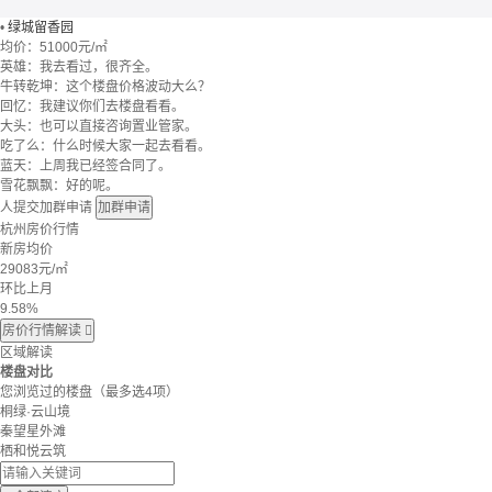
•
绿城留香园
均价：
51000元/㎡
英雄：我去看过，很齐全。
牛转乾坤：这个楼盘价格波动大么？
回忆：我建议你们去楼盘看看。
大头：也可以直接咨询置业管家。
吃了么：什么时候大家一起去看看。
蓝天：上周我已经签合同了。
雪花飘飘：好的呢。
人提交加群申请
加群申请
杭州房价行情
新房均价
29083
元/㎡
环比上月
9.58%
房价行情解读

区域解读
楼盘对比
您浏览过的楼盘
（最多选4项）
桐绿·云山境
秦望星外滩
栖和悦云筑