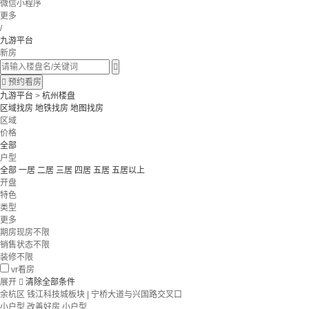
微信小程序
更多
/
九游平台
新房


预约看房
九游平台
>
杭州楼盘
区域找房
地铁找房
地图找房
区域
价格
全部
户型
全部
一居
二居
三居
四居
五居
五居以上
开盘
特色
类型
更多
期房现房不限
销售状态不限
装修不限
vr看房
展开

清除全部条件
余杭区 钱江科技城板块 | 宁桥大道与兴国路交叉口
小户型
改善好房
小户型