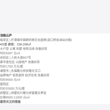
浅隐云庐
临安区 | 於潜镇中国耕织图文化园旁(凌口桥加油站对面)
4/5居
建面：158-208㎡
大户型
公寓 别墅
地铁沿线
改善好房
均价
9387
元/㎡
余杭区 | 人民大道607号
豪华居住区
公园地产
改善好房
均价
1700
万元/套
诸暨市 | 东福路与祥安路交叉口
品牌地产
低密居所
经济住宅
改善好房
均价
9500
元/㎡
富阳区
均价
20000
万元/套
拱墅区 | 拱墅杭行路与祥富路交界处
价格
9500-11000
元/㎡
最受关注的楼盘