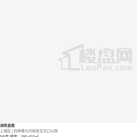
迪凯金座
上城区 | 四季路与丹桂街交叉口以西
5/6居
建面：395-403㎡