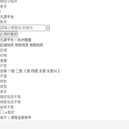
微信小程序
更多
/
九游平台
新房


预约看房
九游平台
>
杭州楼盘
区域找房
地铁找房
地图找房
区域
价格
全部
户型
全部
一居
二居
三居
四居
五居
五居以上
开盘
特色
类型
更多
期房现房不限
销售状态不限
装修不限
vr看房
展开

清除全部条件