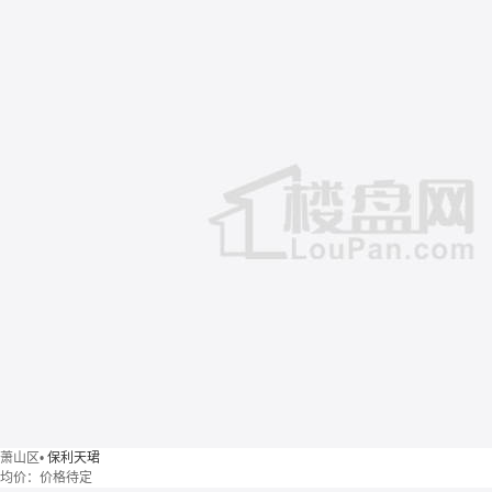
萧山区
•
保利天珺
均价：
价格待定