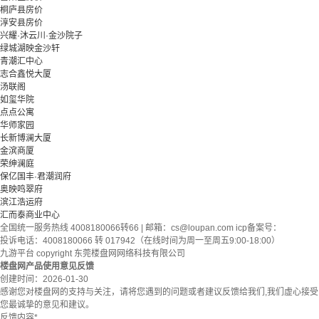
桐庐县房价
淳安县房价
兴耀·沐云川·金沙院子
绿城湖映金沙轩
青潮汇中心
志合鑫悦大厦
汤联阁
如玺华院
点点公寓
华师家园
长新博澜大厦
金滨商厦
荣绅澜庭
保亿国丰·君潮润府
奥映鸣翠府
滨江浩运府
汇而泰商业中心
全国统一服务热线 4008180066转66 | 邮箱：
cs@loupan.com
icp备案号：
投诉电话：4008180066 转 017942（在线时间为周一至周五9:00-18:00）
九游平台 copyright 东莞楼盘网网络科技有限公司
楼盘网产品使用意见反馈
创建时间：
2026-01-30
感谢您对楼盘网的支持与关注，请将您遇到的问题或者建议反馈给我们,我们虚心接受
您最诚挚的意见和建议。
反馈内容
*