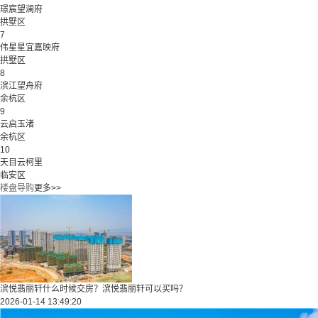
璟宸望澜府
拱墅区
7
伟星星宜嘉映府
拱墅区
8
滨江望舟府
余杭区
9
云启玉渚
余杭区
10
天目云柯里
临安区
楼盘导购
更多>>
滨悦翡丽轩什么时候交房？滨悦翡丽轩可以买吗？
2026-01-14 13:49:20