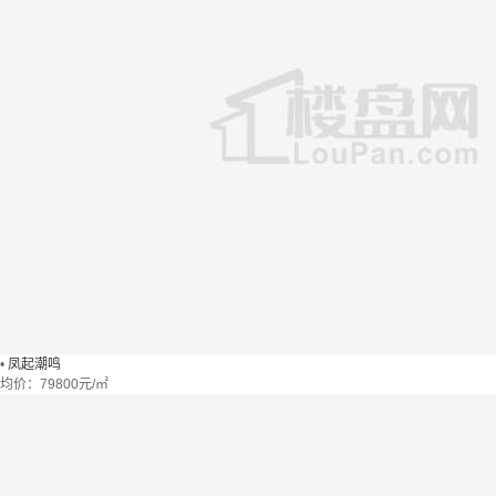
•
凤起潮鸣
均价：
79800元/㎡