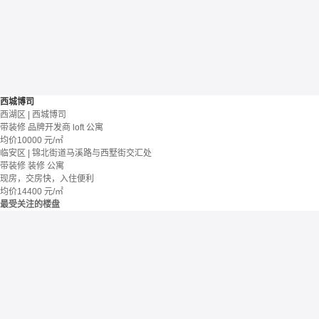
西城博司
西湖区 | 西城博司
带装修
品牌开发商
loft
公寓
均价
10000
元/㎡
临安区 | 锦北街道马溪路与西墅街交汇处
带装修
装修
公寓
现房，交房快，入住便利
均价
14400
元/㎡
最受关注的楼盘