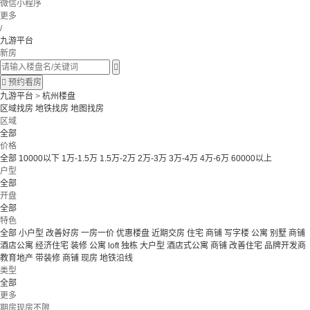
微信小程序
更多
/
九游平台
新房


预约看房
九游平台
>
杭州楼盘
区域找房
地铁找房
地图找房
区域
全部
价格
全部
10000以下
1万-1.5万
1.5万-2万
2万-3万
3万-4万
4万-6万
60000以上
户型
全部
开盘
全部
特色
全部
小户型
改善好房
一房一价
优惠楼盘
近期交房
住宅 商铺 写字楼
公寓 别墅
商铺
酒店公寓
经济住宅
装修
公寓
loft
独栋
大户型
酒店式公寓 商铺
改善住宅
品牌开发商
教育地产
带装修
商铺
现房
地铁沿线
类型
全部
更多
期房现房不限