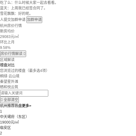
吃了么：什么时候大家一起去看看。
蓝天：上周我已经签合同了。
雪花飘飘：好的呢。
人提交加群申请
加群申请
杭州房价行情
新房均价
29083
元/㎡
环比上月
9.58%
房价行情解读

区域解读
楼盘对比
您浏览过的楼盘
（最多选4项）
桐绿·云山境
秦望星外滩
栖和悦云筑

全部清空
杭州推荐热盘
更多>
1
中天珺府（东区）
19000元/㎡
临安区
2