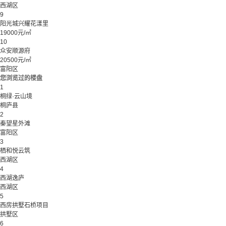
西湖区
9
阳光城兴耀花漾里
19000元/㎡
10
众安顺源府
20500元/㎡
富阳区
您浏览过的楼盘
1
桐绿·云山境
桐庐县
2
秦望星外滩
富阳区
3
栖和悦云筑
西湖区
4
西湖逸庐
西湖区
5
西房拱墅石桥项目
拱墅区
6