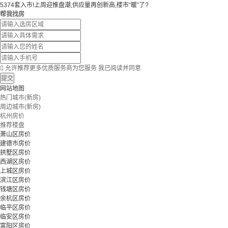
5374套入市!上周迎推盘潮,供应量再创新高,楼市“暖”了?
帮我找房

允许推荐更多优质服务商为您服务
我已阅读并同意
提交
网站地图
热门城市(新房)
周边城市(新房)
杭州房价
推荐楼盘
萧山区房价
建德市房价
拱墅区房价
西湖区房价
上城区房价
滨江区房价
钱塘区房价
余杭区房价
临平区房价
临安区房价
富阳区房价