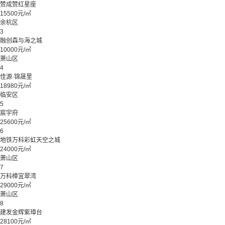
赞成赞红星座
15500元/㎡
余杭区
3
融创森与海之城
10000元/㎡
萧山区
4
佳源·锦晟里
18980元/㎡
临安区
5
宸宇府
25600元/㎡
6
地铁万科彩虹天空之城
24000元/㎡
萧山区
7
万科樟宜翠湾
29000元/㎡
萧山区
8
建发金辉紫璋台
28100元/㎡