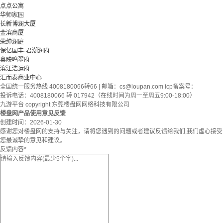
点点公寓
华师家园
长新博澜大厦
金滨商厦
荣绅澜庭
保亿国丰·君潮润府
奥映鸣翠府
滨江浩运府
汇而泰商业中心
全国统一服务热线 4008180066转66 | 邮箱：
cs@loupan.com
icp备案号：
投诉电话：4008180066 转 017942（在线时间为周一至周五9:00-18:00）
九游平台 copyright 东莞楼盘网网络科技有限公司
楼盘网产品使用意见反馈
创建时间：
2026-01-30
感谢您对楼盘网的支持与关注，请将您遇到的问题或者建议反馈给我们,我们虚心接受
您最诚挚的意见和建议。
反馈内容
*