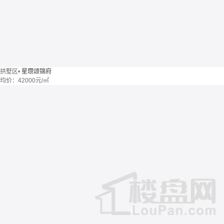
拱墅区
•
星瓒颂锦府
均价：
42000元/㎡