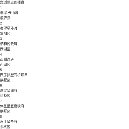
您浏览过的楼盘
1
桐绿·云山境
桐庐县
2
秦望星外滩
富阳区
3
栖和悦云筑
西湖区
4
西湖逸庐
西湖区
5
西房拱墅石桥项目
拱墅区
6
璟宸望澜府
拱墅区
7
伟星星宜嘉映府
拱墅区
8
滨江望舟府
余杭区