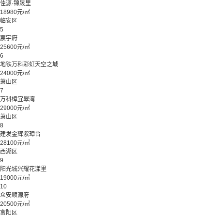
佳源·锦晟里
18980元/㎡
临安区
5
宸宇府
25600元/㎡
6
地铁万科彩虹天空之城
24000元/㎡
萧山区
7
万科樟宜翠湾
29000元/㎡
萧山区
8
建发金辉紫璋台
28100元/㎡
西湖区
9
阳光城兴耀花漾里
19000元/㎡
10
众安顺源府
20500元/㎡
富阳区