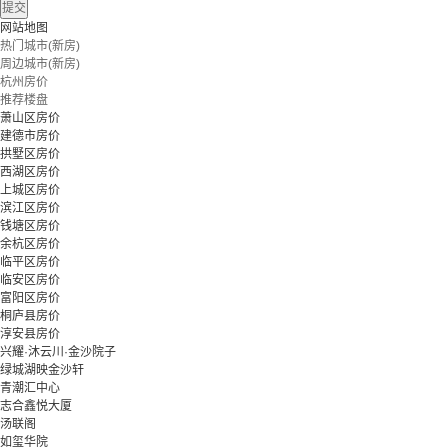
提交
网站地图
热门城市(新房)
周边城市(新房)
杭州房价
推荐楼盘
萧山区房价
建德市房价
拱墅区房价
西湖区房价
上城区房价
滨江区房价
钱塘区房价
余杭区房价
临平区房价
临安区房价
富阳区房价
桐庐县房价
淳安县房价
兴耀·沐云川·金沙院子
绿城湖映金沙轩
青潮汇中心
志合鑫悦大厦
汤联阁
如玺华院