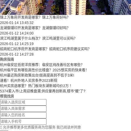
锦上万象府开发商是哪家？锦上万象府好吗？
2026-01-14 13:45:32
龙湖御潮印开发商是哪家？龙湖御潮印好吗？
2026-01-12 14:24:00
滨江鸣湖里属于什么档次？滨江鸣湖里可以买吗？
2026-01-12 14:25:19
招商蛇口杭序府开发商是哪家？招商蛇口杭序府建议买吗？
2026-01-12 14:27:28
购房指南
杭州临安区低密洋房推荐：临安区纯改善社区有哪些？
​​杭州临平区有哪些高性价比楼盘？2025想买房的快来看！​
杭州最近购房新政策出台!层高提高到不低于3米!
速看！杭州外地人买房条件2023新规
杭州买房选哪里？热门板块东湖新城均价2万 ！
5374套入市!上周迎推盘潮,供应量再创新高,楼市“暖”了?
帮我找房

允许推荐更多优质服务商为您服务
我已阅读并同意