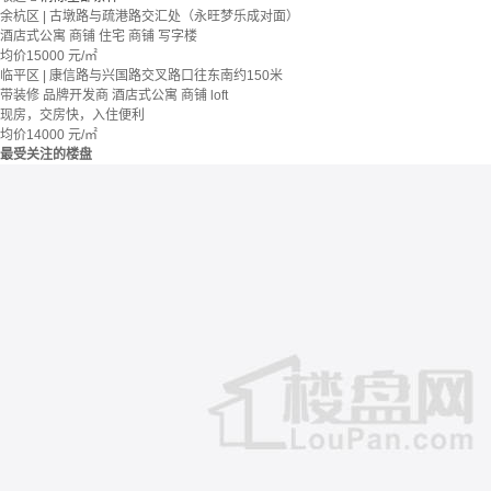
余杭区 | 古墩路与疏港路交汇处（永旺梦乐成对面）
酒店式公寓 商铺
住宅 商铺 写字楼
均价
15000
元/㎡
临平区 | 康信路与兴国路交叉路口往东南约150米
带装修
品牌开发商
酒店式公寓 商铺
loft
现房，交房快，入住便利
均价
14000
元/㎡
最受关注的楼盘