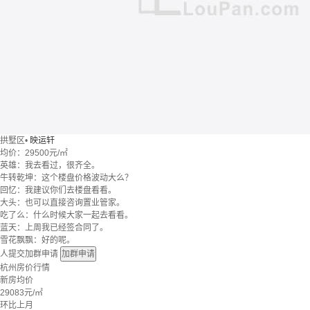
拱墅区
•
映运轩
均价：
29500元/㎡
英雄：我去看过，很齐全。
牛转乾坤：这个楼盘价格波动大么？
回忆：我建议你们去楼盘看看。
大头：也可以直接咨询置业管家。
吃了么：什么时候大家一起去看看。
蓝天：上周我已经签合同了。
雪花飘飘：好的呢。
人提交加群申请
加群申请
杭州房价行情
新房均价
29083
元/㎡
环比上月