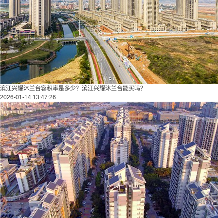
滨江兴耀沐兰台容积率是多少？滨江兴耀沐兰台能买吗？
2026-01-14 13:47:26