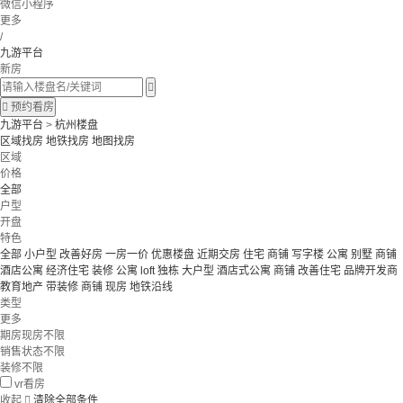
微信小程序
更多
/
九游平台
新房


预约看房
九游平台
>
杭州楼盘
区域找房
地铁找房
地图找房
区域
价格
全部
户型
开盘
特色
全部
小户型
改善好房
一房一价
优惠楼盘
近期交房
住宅 商铺 写字楼
公寓 别墅
商铺
酒店公寓
经济住宅
装修
公寓
loft
独栋
大户型
酒店式公寓 商铺
改善住宅
品牌开发商
教育地产
带装修
商铺
现房
地铁沿线
类型
更多
期房现房不限
销售状态不限
装修不限
vr看房
收起

清除全部条件