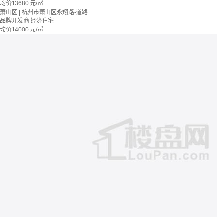
均价
13680
元/㎡
萧山区 | 杭州市萧山区永翔路-道路
品牌开发商
经济住宅
均价
14000
元/㎡