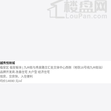
越秀悦映城
临安区 临安板块 | 九州街与秀泉路交汇处文体中心西侧（地铁16号线九州街站）
品牌开发商
改善住宅
大户型
经济住宅
现房，交房快，入住便利
均价
14690
元/㎡