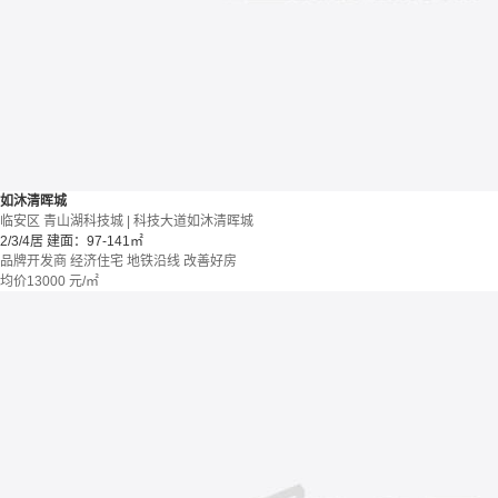
如沐清晖城
临安区 青山湖科技城 | 科技大道如沐清晖城
2/3/4居
建面：97-141㎡
品牌开发商
经济住宅
地铁沿线
改善好房
均价
13000
元/㎡