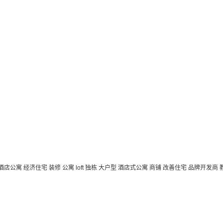
 酒店公寓
经济住宅
装修
公寓
loft
独栋
大户型
酒店式公寓 商铺
改善住宅
品牌开发商