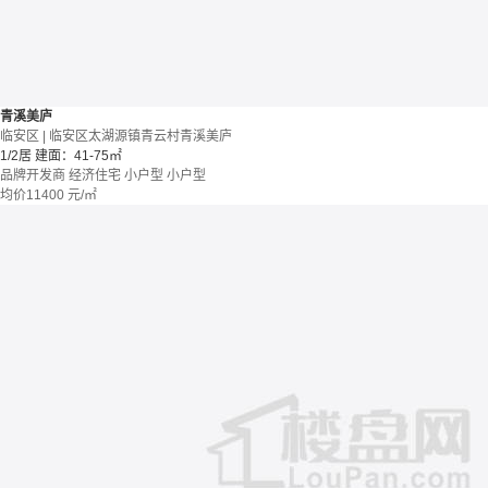
青溪美庐
临安区 | 临安区太湖源镇青云村青溪美庐
1/2居
建面：41-75㎡
品牌开发商
经济住宅
小户型
小户型
均价
11400
元/㎡