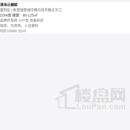
澳海云樾赋
富阳区 | 新登镇登城中路与四号路交叉口
2/3/4居
建面：80-125㎡
品牌开发商
小户型
改善好房
现房，交房快，入住便利
均价
10000
元/㎡