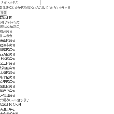

允许推荐更多优质服务商为您服务
我已阅读并同意
提交
网站地图
热门城市(新房)
周边城市(新房)
杭州房价
推荐楼盘
萧山区房价
建德市房价
拱墅区房价
西湖区房价
上城区房价
滨江区房价
钱塘区房价
余杭区房价
临平区房价
临安区房价
富阳区房价
桐庐县房价
淳安县房价
兴耀·沐云川·金沙院子
绿城湖映金沙轩
青潮汇中心