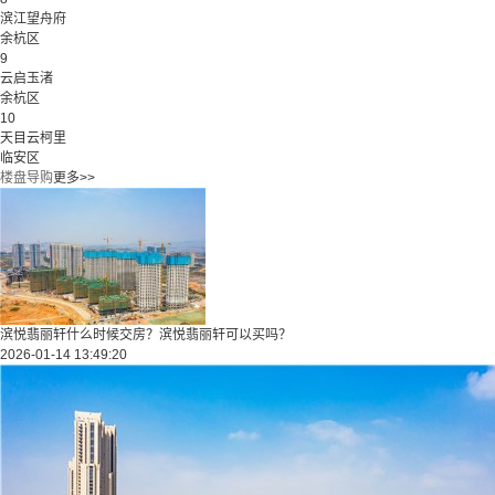
滨江望舟府
余杭区
9
云启玉渚
余杭区
10
天目云柯里
临安区
楼盘导购
更多>>
滨悦翡丽轩什么时候交房？滨悦翡丽轩可以买吗？
2026-01-14 13:49:20