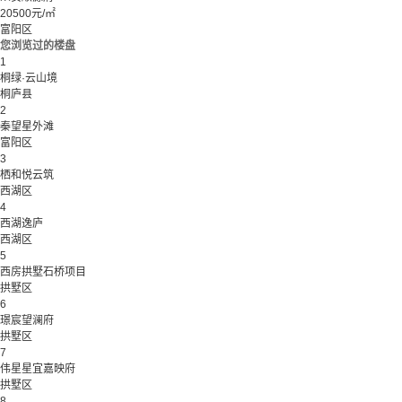
20500元/㎡
富阳区
您浏览过的楼盘
1
桐绿·云山境
桐庐县
2
秦望星外滩
富阳区
3
栖和悦云筑
西湖区
4
西湖逸庐
西湖区
5
西房拱墅石桥项目
拱墅区
6
璟宸望澜府
拱墅区
7
伟星星宜嘉映府
拱墅区
8