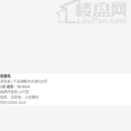
佳源岛
淳安县 | 千岛湖睦州大道526号
1居
建面：55-55㎡
品牌开发商
小户型
现房，交房快，入住便利
均价
10000
元/㎡