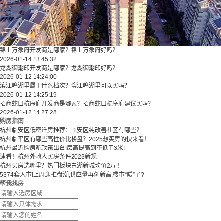
锦上万象府开发商是哪家？锦上万象府好吗？
2026-01-14 13:45:32
龙湖御潮印开发商是哪家？龙湖御潮印好吗？
2026-01-12 14:24:00
滨江鸣湖里属于什么档次？滨江鸣湖里可以买吗？
2026-01-12 14:25:19
招商蛇口杭序府开发商是哪家？招商蛇口杭序府建议买吗？
2026-01-12 14:27:28
购房指南
杭州临安区低密洋房推荐：临安区纯改善社区有哪些？
​​杭州临平区有哪些高性价比楼盘？2025想买房的快来看！​
杭州最近购房新政策出台!层高提高到不低于3米!
速看！杭州外地人买房条件2023新规
杭州买房选哪里？热门板块东湖新城均价2万 ！
5374套入市!上周迎推盘潮,供应量再创新高,楼市“暖”了?
帮我找房