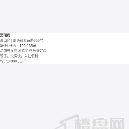
沥瑞府
萧山区 | 瓜沥镇友谊路999号
3/4居
建面：100-135㎡
品牌开发商
地铁沿线
改善好房
现房，交房快，入住便利
均价
14000
元/㎡