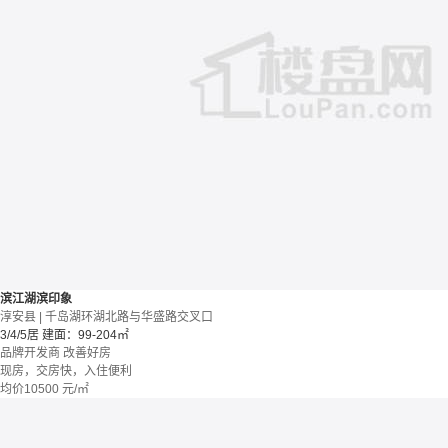
滨江湖滨印象
淳安县 | 千岛湖环湖北路与华盛路交叉口
3/4/5居
建面：99-204㎡
品牌开发商
改善好房
现房，交房快，入住便利
均价
10500
元/㎡