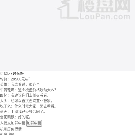
拱墅区
•
映运轩
均价：
29500元/㎡
英雄：我去看过，很齐全。
牛转乾坤：这个楼盘价格波动大么？
回忆：我建议你们去楼盘看看。
大头：也可以直接咨询置业管家。
吃了么：什么时候大家一起去看看。
蓝天：上周我已经签合同了。
雪花飘飘：好的呢。
人提交加群申请
加群申请
杭州房价行情
新房均价