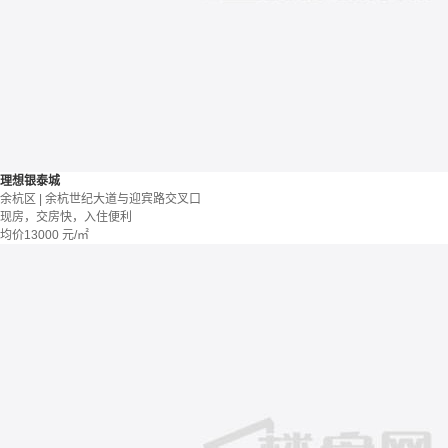
理想银泰城
余杭区 | 余杭世纪大道与迎宾路交叉口
现房，交房快，入住便利
均价
13000
元/㎡