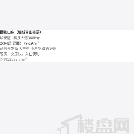
颐和山庄（银城青山桂语）
临安区 | 科技大道3608号
2/3/4居
建面：79-197㎡
品牌开发商
大户型
小户型
改善好房
现房，交房快，入住便利
均价
12589
元/㎡