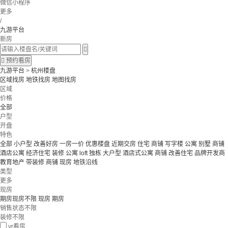
微信小程序
更多
/
九游平台
新房


预约看房
九游平台
>
杭州楼盘
区域找房
地铁找房
地图找房
区域
价格
全部
户型
开盘
特色
全部
小户型
改善好房
一房一价
优惠楼盘
近期交房
住宅 商铺 写字楼
公寓 别墅
商铺
酒店公寓
经济住宅
装修
公寓
loft
独栋
大户型
酒店式公寓 商铺
改善住宅
品牌开发商
教育地产
带装修
商铺
现房
地铁沿线
类型
更多
现房
期房现房不限
现房
期房
销售状态不限
装修不限
vr看房