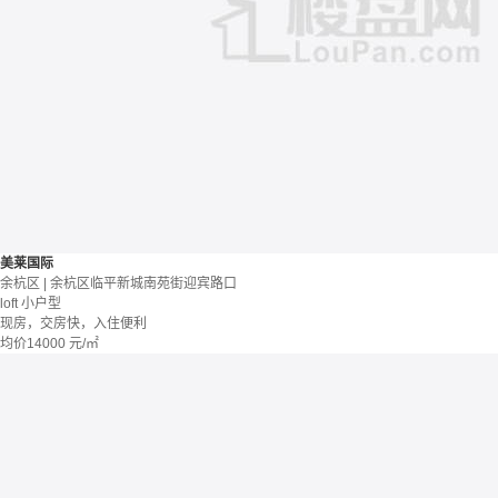
美莱国际
余杭区 | 余杭区临平新城南苑街迎宾路口
loft
小户型
现房，交房快，入住便利
均价
14000
元/㎡