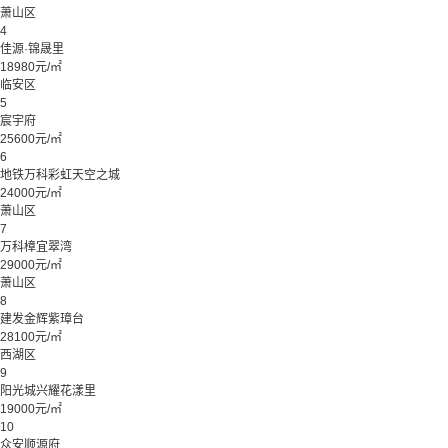
萧山区
4
佳源·锦晟里
18980元/㎡
临安区
5
宸宇府
25600元/㎡
6
地铁万科彩虹天空之城
24000元/㎡
萧山区
7
万科樟宜翠湾
29000元/㎡
萧山区
8
建发金辉紫璋台
28100元/㎡
西湖区
9
阳光城兴耀花漾里
19000元/㎡
10
众安顺源府