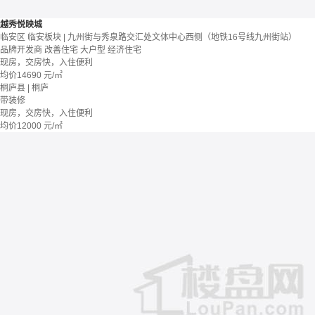
越秀悦映城
临安区 临安板块 | 九州街与秀泉路交汇处文体中心西侧（地铁16号线九州街站）
品牌开发商
改善住宅
大户型
经济住宅
现房，交房快，入住便利
均价
14690
元/㎡
桐庐县 | 桐庐
带装修
现房，交房快，入住便利
均价
12000
元/㎡