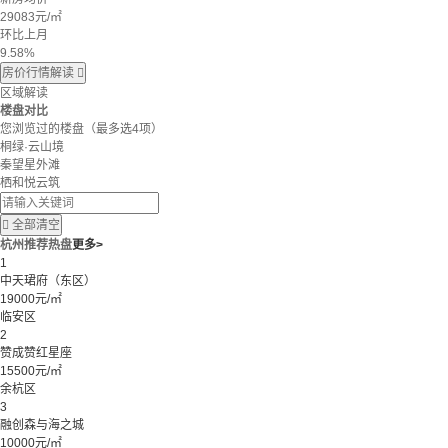
29083
元/㎡
环比上月
9.58%
房价行情解读

区域解读
楼盘对比
您浏览过的楼盘
（最多选4项）
桐绿·云山境
秦望星外滩
栖和悦云筑

全部清空
杭州推荐热盘
更多>
1
中天珺府（东区）
19000元/㎡
临安区
2
赞成赞红星座
15500元/㎡
余杭区
3
融创森与海之城
10000元/㎡