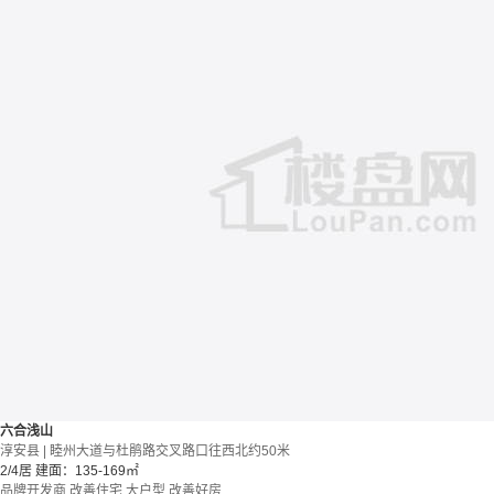
六合浅山
淳安县 | 睦州大道与杜鹃路交叉路口往西北约50米
2/4居
建面：135-169㎡
品牌开发商
改善住宅
大户型
改善好房