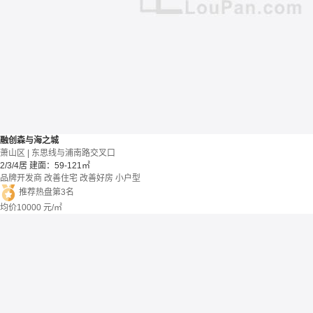
融创森与海之城
萧山区 | 东思线与浦南路交叉口
2/3/4居
建面：59-121㎡
品牌开发商
改善住宅
改善好房
小户型
推荐热盘第3名
均价
10000
元/㎡