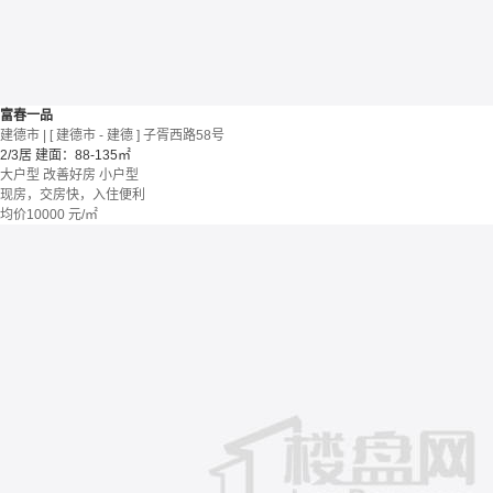
富春一品
建德市 | [ 建德市 - 建德 ] 子胥西路58号
2/3居
建面：88-135㎡
大户型
改善好房
小户型
现房，交房快，入住便利
均价
10000
元/㎡