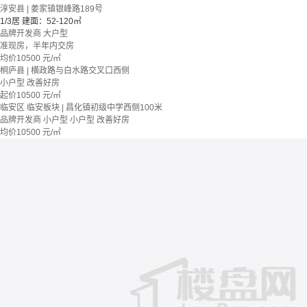
淳安县 | 姜家镇银峰路189号
1/3居
建面：52-120㎡
品牌开发商
大户型
准现房，半年内交房
均价
10500
元/㎡
桐庐县 | 横政路与白水路交叉口西侧
小户型
改善好房
起价
10500
元/㎡
临安区 临安板块 | 昌化镇初级中学西侧100米
品牌开发商
小户型
小户型
改善好房
均价
10500
元/㎡