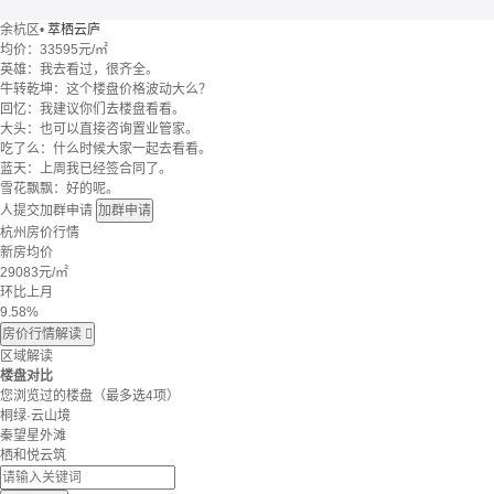
余杭区
•
萃栖云庐
均价：
33595元/㎡
英雄：我去看过，很齐全。
牛转乾坤：这个楼盘价格波动大么？
回忆：我建议你们去楼盘看看。
大头：也可以直接咨询置业管家。
吃了么：什么时候大家一起去看看。
蓝天：上周我已经签合同了。
雪花飘飘：好的呢。
人提交加群申请
加群申请
杭州房价行情
新房均价
29083
元/㎡
环比上月
9.58%
房价行情解读

区域解读
楼盘对比
您浏览过的楼盘
（最多选4项）
桐绿·云山境
秦望星外滩
栖和悦云筑