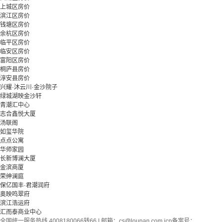
上城区房价
滨江区房价
钱塘区房价
余杭区房价
临平区房价
临安区房价
富阳区房价
桐庐县房价
淳安县房价
兴耀·沐云川·金沙院子
绿城湖映金沙轩
青潮汇中心
志合鑫悦大厦
汤联阁
如玺华院
点点公寓
华师家园
长新博澜大厦
金滨商厦
荣绅澜庭
保亿国丰·君潮润府
奥映鸣翠府
滨江浩运府
汇而泰商业中心
全国统一服务热线 4008180066转66 | 邮箱：
cs@loupan.com
icp备案号：