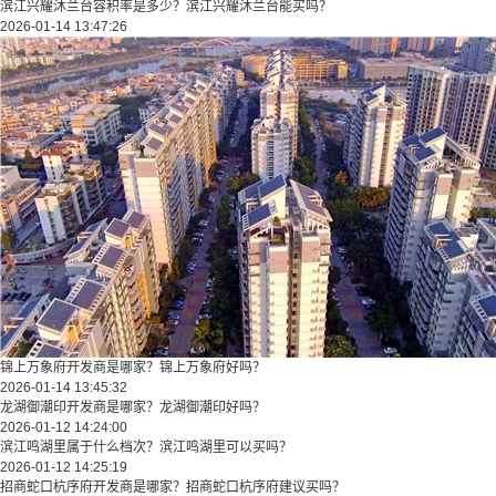
滨江兴耀沐兰台容积率是多少？滨江兴耀沐兰台能买吗？
2026-01-14 13:47:26
锦上万象府开发商是哪家？锦上万象府好吗？
2026-01-14 13:45:32
龙湖御潮印开发商是哪家？龙湖御潮印好吗？
2026-01-12 14:24:00
滨江鸣湖里属于什么档次？滨江鸣湖里可以买吗？
2026-01-12 14:25:19
招商蛇口杭序府开发商是哪家？招商蛇口杭序府建议买吗？