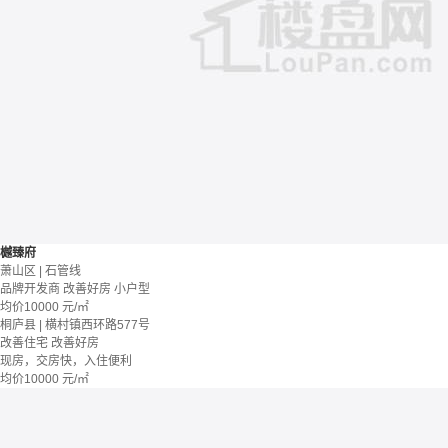
樾臻府
萧山区 | 石管线
品牌开发商
改善好房
小户型
均价
10000
元/㎡
桐庐县 | 横村镇西环路577号
改善住宅
改善好房
现房，交房快，入住便利
均价
10000
元/㎡