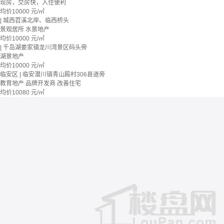
现房，交房快，入住便利
均价
10000
元/㎡
| 城西苕溪北岸、临西桥头
景观居所
水景地产
均价
10000
元/㎡
| 千岛湖姜家镇龙川湾景区码头旁
湖景地产
均价
10000
元/㎡
临安区 | 临安潜川镇青山殿村306县道旁
教育地产
品牌开发商
改善住宅
均价
10080
元/㎡