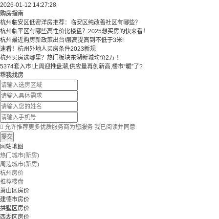
2026-01-12 14:27:28
购房指南
杭州临安区低密洋房推荐：临安区纯改善社区有哪些？
​​杭州临平区有哪些高性价比楼盘？2025想买房的快来看！​
杭州最近购房新政策出台!层高提高到不低于3米!
速看！杭州外地人买房条件2023新规
杭州买房选哪里？热门板块东湖新城均价2万 ！
5374套入市!上周迎推盘潮,供应量再创新高,楼市“暖”了?
帮我找房

允许推荐更多优质服务商为您服务
我已阅读并同意
提交
网站地图
热门城市(新房)
周边城市(新房)
杭州房价
推荐楼盘
萧山区房价
建德市房价
拱墅区房价
西湖区房价