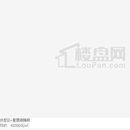
拱墅区
•
星瓒颂锦府
均价：
42000元/㎡