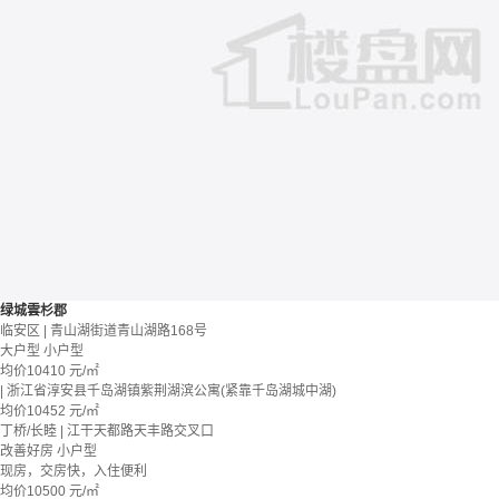
绿城雲杉郡
临安区 | 青山湖街道青山湖路168号
大户型
小户型
均价
10410
元/㎡
| 浙江省淳安县千岛湖镇紫荆湖滨公寓(紧靠千岛湖城中湖)
均价
10452
元/㎡
丁桥/长睦 | 江干天都路天丰路交叉口
改善好房
小户型
现房，交房快，入住便利
均价
10500
元/㎡