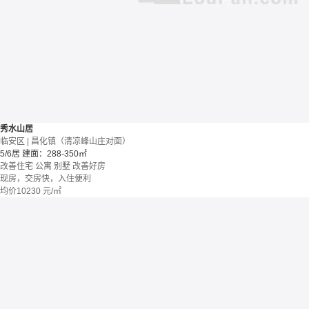
秀水山居
临安区 | 昌化镇（清凉峰山庄对面）
5/6居
建面：288-350㎡
改善住宅
公寓 别墅
改善好房
现房，交房快，入住便利
均价
10230
元/㎡