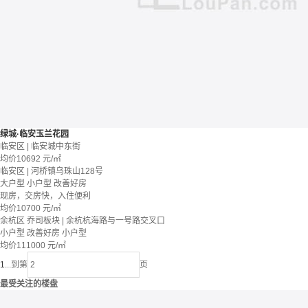
绿城·临安玉兰花园
临安区 | 临安城中东街
均价
10692
元/㎡
临安区 | 河桥镇乌珠山128号
大户型
小户型
改善好房
现房，交房快，入住便利
均价
10700
元/㎡
余杭区 乔司板块 | 余杭杭海路与一号路交叉口
小户型
改善好房
小户型
均价
111000
元/㎡
1
...
到第
页
最受关注的楼盘