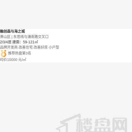
融创森与海之城
萧山区 | 东思线与浦南路交叉口
2/3/4居
建面：59-121㎡
品牌开发商
改善住宅
改善好房
小户型
推荐热盘第3名
均价
10000
元/㎡