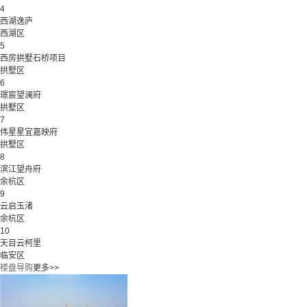
4
西湖逸庐
西湖区
5
西房拱墅石桥项目
拱墅区
6
璟宸望澜府
拱墅区
7
伟星星宜嘉映府
拱墅区
8
滨江望舟府
余杭区
9
云启玉渚
余杭区
10
天目云柯里
临安区
楼盘导购
更多>>