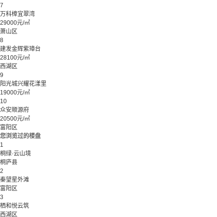
7
万科樟宜翠湾
29000元/㎡
萧山区
8
建发金辉紫璋台
28100元/㎡
西湖区
9
阳光城兴耀花漾里
19000元/㎡
10
众安顺源府
20500元/㎡
富阳区
您浏览过的楼盘
1
桐绿·云山境
桐庐县
2
秦望星外滩
富阳区
3
栖和悦云筑
西湖区