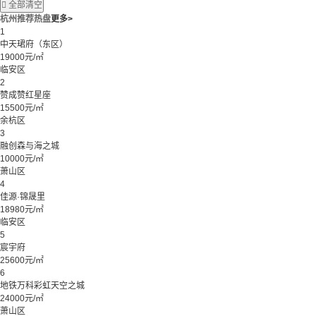

全部清空
杭州推荐热盘
更多>
1
中天珺府（东区）
19000元/㎡
临安区
2
赞成赞红星座
15500元/㎡
余杭区
3
融创森与海之城
10000元/㎡
萧山区
4
佳源·锦晟里
18980元/㎡
临安区
5
宸宇府
25600元/㎡
6
地铁万科彩虹天空之城
24000元/㎡
萧山区