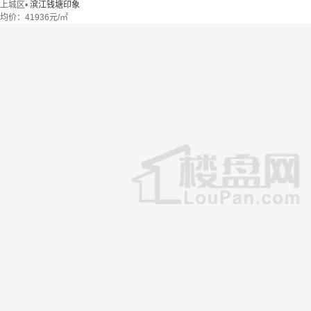
上城区
•
滨江钱塘印象
均价：
41936元/㎡