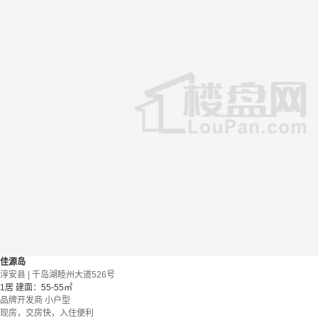
佳源岛
淳安县 | 千岛湖睦州大道526号
1居
建面：55-55㎡
品牌开发商
小户型
现房，交房快，入住便利