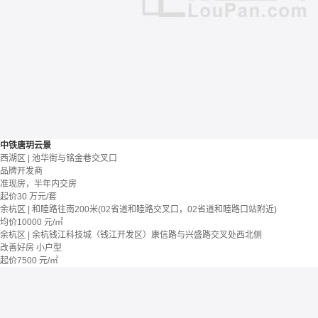
中铁唐玥云景
西湖区 | 池华街与铭金巷交叉口
品牌开发商
准现房，半年内交房
起价
30
万元/套
余杭区 | 和睦路往南200米(02省道和睦路交叉口，02省道和睦路口站附近)
均价
10000
元/㎡
余杭区 | 余杭钱江科技城（钱江开发区）康信路与兴盛路交叉处西北侧
改善好房
小户型
起价
7500
元/㎡