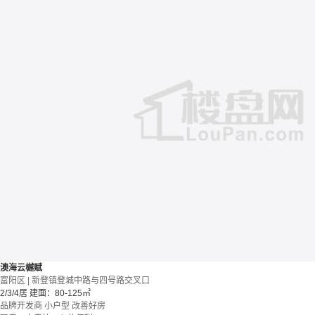
澳海云樾赋
富阳区 | 新登镇登城中路与四号路交叉口
2/3/4居
建面：80-125㎡
品牌开发商
小户型
改善好房