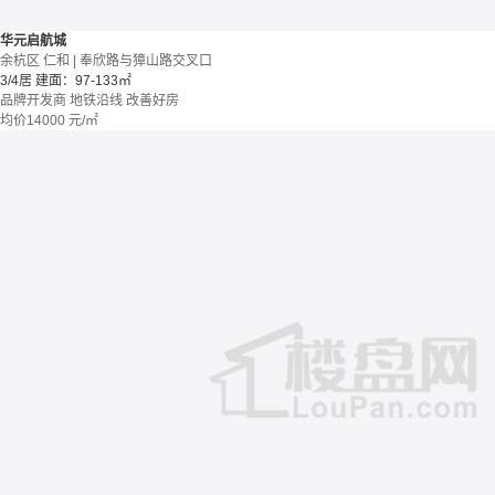
华元启航城
余杭区 仁和 | 奉欣路与獐山路交叉口
3/4居
建面：97-133㎡
品牌开发商
地铁沿线
改善好房
均价
14000
元/㎡