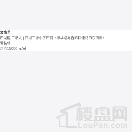
爱尚里
西湖区 三墩北 | 西湖三墩小学西侧（振华路与吉鸿快速路的东南侧）
带装修
均价
15000
元/㎡