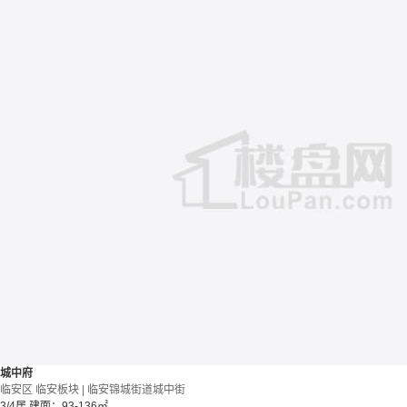
城中府
临安区 临安板块 | 临安锦城街道城中街
3/4居
建面：93-136㎡