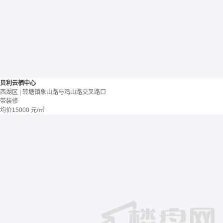
贝利云栖中心
西湖区 | 转塘镇象山路与鸡山路交叉路口
带装修
均价
15000
元/㎡