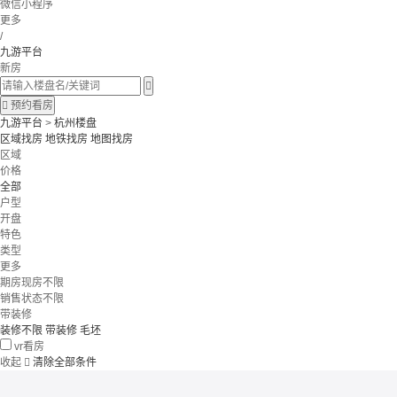
微信小程序
更多
/
九游平台
新房


预约看房
九游平台
>
杭州楼盘
区域找房
地铁找房
地图找房
区域
价格
全部
户型
开盘
特色
类型
更多
期房现房不限
销售状态不限
带装修
装修不限
带装修
毛坯
vr看房
收起

清除全部条件