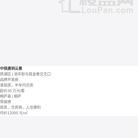
中铁唐玥云景
西湖区 | 池华街与铭金巷交叉口
品牌开发商
准现房，半年内交房
起价
30
万元/套
桐庐县 | 桐庐
带装修
现房，交房快，入住便利
均价
12000
元/㎡