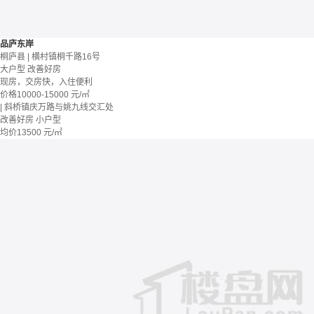
品庐东岸
桐庐县 | 横村镇桐千路16号
大户型
改善好房
现房，交房快，入住便利
价格
10000-15000
元/㎡
| 斜桥镇庆万路与姚九线交汇处
改善好房
小户型
均价
13500
元/㎡