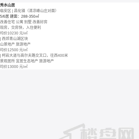
秀水山居
临安区 | 昌化镇（清凉峰山庄对面）
5/6居
建面：288-350㎡
改善住宅
公寓 别墅
改善好房
现房，交房快，入住便利
均价
10230
元/㎡
| 西郊青山湖区块
山景地产
旅游地产
均价
12500
元/㎡
| 柯岩大道与高尔夫路交叉口，往西400米
景观居所
宜居生态地产
旅游地产
均价
13000
元/㎡