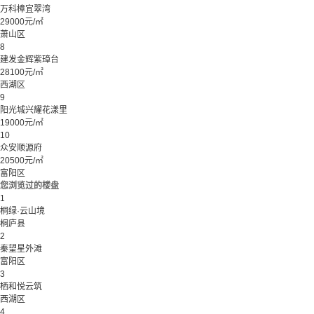
万科樟宜翠湾
29000元/㎡
萧山区
8
建发金辉紫璋台
28100元/㎡
西湖区
9
阳光城兴耀花漾里
19000元/㎡
10
众安顺源府
20500元/㎡
富阳区
您浏览过的楼盘
1
桐绿·云山境
桐庐县
2
秦望星外滩
富阳区
3
栖和悦云筑
西湖区
4