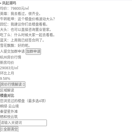
•
凤起潮鸣
均价：
79800元/㎡
英雄：我去看过，很齐全。
牛转乾坤：这个楼盘价格波动大么？
回忆：我建议你们去楼盘看看。
大头：也可以直接咨询置业管家。
吃了么：什么时候大家一起去看看。
蓝天：上周我已经签合同了。
雪花飘飘：好的呢。
人提交加群申请
加群申请
杭州房价行情
新房均价
29083
元/㎡
环比上月
9.58%
房价行情解读

区域解读
楼盘对比
您浏览过的楼盘
（最多选4项）
桐绿·云山境
秦望星外滩
栖和悦云筑

全部清空