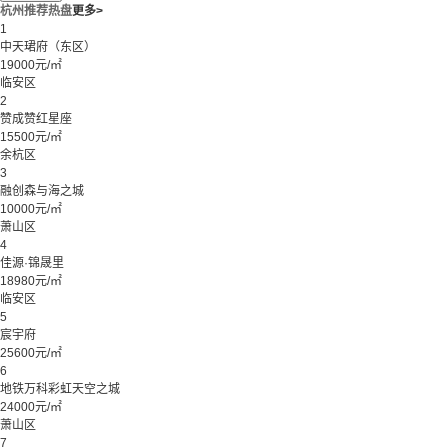
杭州推荐热盘
更多>
1
中天珺府（东区）
19000元/㎡
临安区
2
赞成赞红星座
15500元/㎡
余杭区
3
融创森与海之城
10000元/㎡
萧山区
4
佳源·锦晟里
18980元/㎡
临安区
5
宸宇府
25600元/㎡
6
地铁万科彩虹天空之城
24000元/㎡
萧山区
7