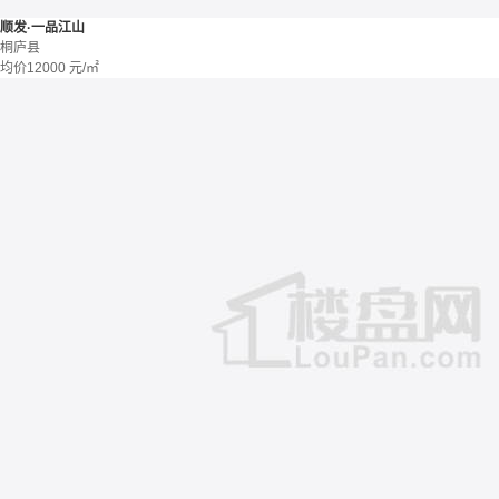
顺发·一品江山
桐庐县
均价
12000
元/㎡