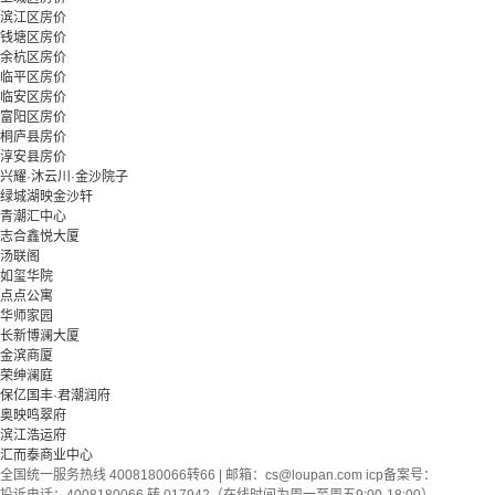
滨江区房价
钱塘区房价
余杭区房价
临平区房价
临安区房价
富阳区房价
桐庐县房价
淳安县房价
兴耀·沐云川·金沙院子
绿城湖映金沙轩
青潮汇中心
志合鑫悦大厦
汤联阁
如玺华院
点点公寓
华师家园
长新博澜大厦
金滨商厦
荣绅澜庭
保亿国丰·君潮润府
奥映鸣翠府
滨江浩运府
汇而泰商业中心
全国统一服务热线 4008180066转66 | 邮箱：
cs@loupan.com
icp备案号：