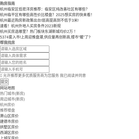
购房指南
杭州临安区低密洋房推荐：临安区纯改善社区有哪些？
​​杭州临平区有哪些高性价比楼盘？2025想买房的快来看！​
杭州最近购房新政策出台!层高提高到不低于3米!
速看！杭州外地人买房条件2023新规
杭州买房选哪里？热门板块东湖新城均价2万 ！
5374套入市!上周迎推盘潮,供应量再创新高,楼市“暖”了?
帮我找房

允许推荐更多优质服务商为您服务
我已阅读并同意
提交
网站地图
热门城市(新房)
周边城市(新房)
杭州房价
推荐楼盘
萧山区房价
建德市房价
拱墅区房价
西湖区房价
上城区房价