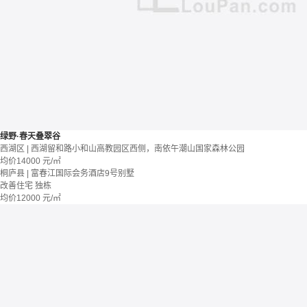
绿野·春天叠翠谷
西湖区 | 西湖留和路小和山高教园区西侧，南依午潮山国家森林公园
均价
14000
元/㎡
桐庐县 | 富春江国际会务酒店9号别墅
改善住宅
独栋
均价
12000
元/㎡