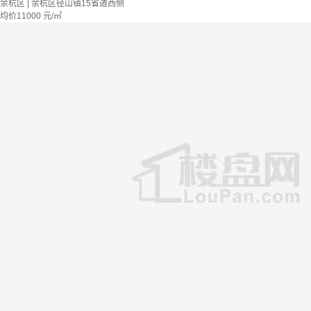
余杭区 | 余杭区径山镇15省道西侧
均价
11000
元/㎡