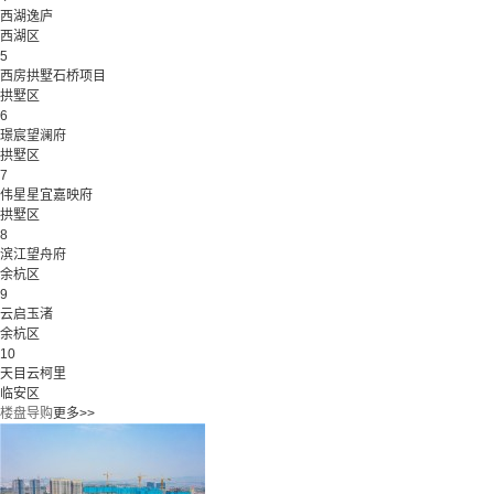
西湖逸庐
西湖区
5
西房拱墅石桥项目
拱墅区
6
璟宸望澜府
拱墅区
7
伟星星宜嘉映府
拱墅区
8
滨江望舟府
余杭区
9
云启玉渚
余杭区
10
天目云柯里
临安区
楼盘导购
更多>>