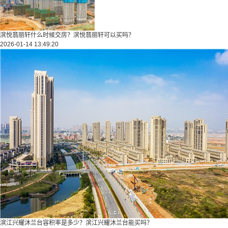
滨悦翡丽轩什么时候交房？滨悦翡丽轩可以买吗？
2026-01-14 13:49:20
滨江兴耀沐兰台容积率是多少？滨江兴耀沐兰台能买吗？