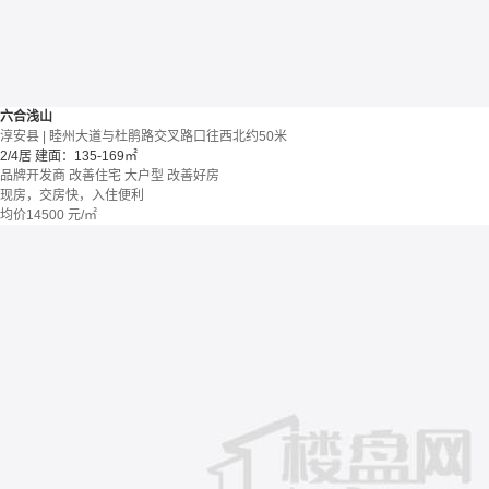
六合浅山
淳安县 | 睦州大道与杜鹃路交叉路口往西北约50米
2/4居
建面：135-169㎡
品牌开发商
改善住宅
大户型
改善好房
现房，交房快，入住便利
均价
14500
元/㎡