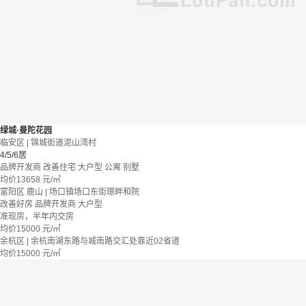
绿城·曼陀花园
临安区 | 锦城街道泥山湾村
4/5/6居
品牌开发商
改善住宅
大户型
公寓 别墅
均价
13658
元/㎡
富阳区 鹿山 | 场口镇场口东街璟畔和院
改善好房
品牌开发商
大户型
准现房，半年内交房
均价
15000
元/㎡
余杭区 | 余杭南湖东路与城南路交汇处靠近02省道
均价
15000
元/㎡