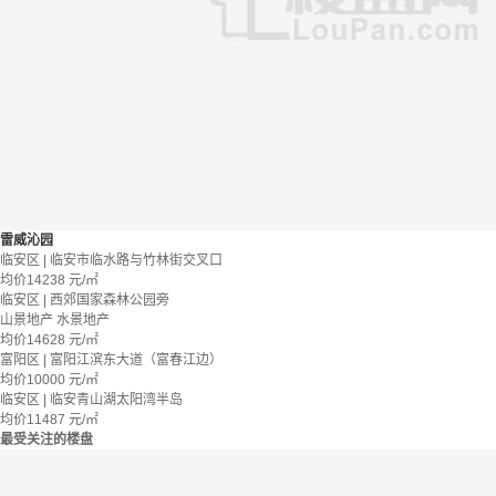
雷威沁园
临安区 | 临安市临水路与竹林街交叉口
均价
14238
元/㎡
临安区 | 西郊国家森林公园旁
山景地产
水景地产
均价
14628
元/㎡
富阳区 | 富阳江滨东大道（富春江边）
均价
10000
元/㎡
临安区 | 临安青山湖太阳湾半岛
均价
11487
元/㎡
最受关注的楼盘