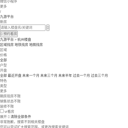
微信小程序
更多
/
九游平台
新房


预约看房
九游平台
>
杭州楼盘
区域找房
地铁找房
地图找房
区域
价格
全部
户型
开盘
全部
最近开盘
未来一个月
未来三个月
未来半年
过去一个月
过去三个月
特色
类型
更多
期房现房不限
销售状态不限
装修不限
vr看房
展开

清除全部条件
非常抱歉，搜索不到相关楼盘
您可以尝试扩大搜索范围，或更改搜索关键词