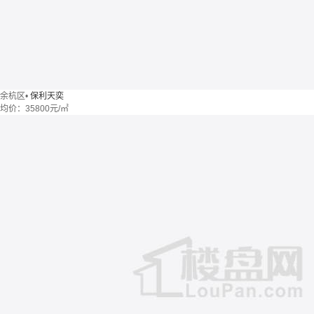
余杭区
•
保利天奕
均价：
35800元/㎡