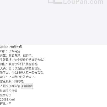
萧山区
•
保利天珺
均价：
价格待定
英雄：我去看过，很齐全。
牛转乾坤：这个楼盘价格波动大么？
回忆：我建议你们去楼盘看看。
大头：也可以直接咨询置业管家。
吃了么：什么时候大家一起去看看。
蓝天：上周我已经签合同了。
雪花飘飘：好的呢。
人提交加群申请
加群申请
杭州房价行情
新房均价
29083
元/㎡
环比上月