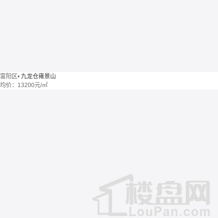
富阳区
•
九龙仓雍景山
均价：
13200元/㎡