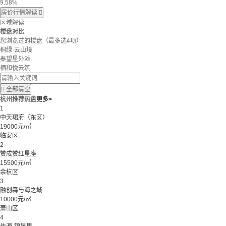
9.58%
房价行情解读

区域解读
楼盘对比
您浏览过的楼盘
（最多选4项）
桐绿·云山境
秦望星外滩
栖和悦云筑

全部清空
杭州推荐热盘
更多>
1
中天珺府（东区）
19000元/㎡
临安区
2
赞成赞红星座
15500元/㎡
余杭区
3
融创森与海之城
10000元/㎡
萧山区
4