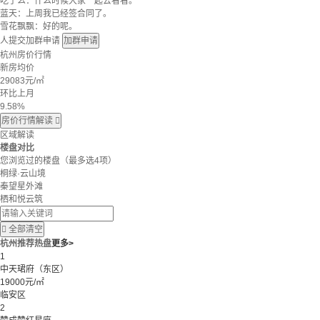
吃了么：什么时候大家一起去看看。
蓝天：上周我已经签合同了。
雪花飘飘：好的呢。
人提交加群申请
加群申请
杭州房价行情
新房均价
29083
元/㎡
环比上月
9.58%
房价行情解读

区域解读
楼盘对比
您浏览过的楼盘
（最多选4项）
桐绿·云山境
秦望星外滩
栖和悦云筑

全部清空
杭州推荐热盘
更多>
1
中天珺府（东区）
19000元/㎡
临安区
2