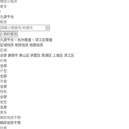
微信小程序
更多
/
九游平台
新房


预约看房
九游平台
>
杭州楼盘
>
滨江区楼盘
区域找房
地铁找房
地图找房
区域
全部
建德市
萧山区
拱墅区
西湖区
上城区
滨江区
价格
全部
户型
全部
开盘
全部
特色
全部
类型
全部
更多
期房现房不限
期房现房不限
在租