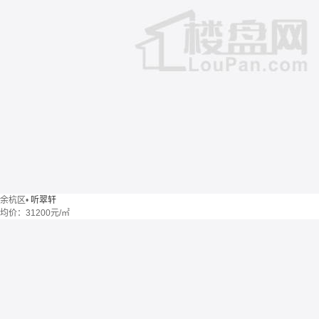
余杭区
•
听翠轩
均价：
31200元/㎡