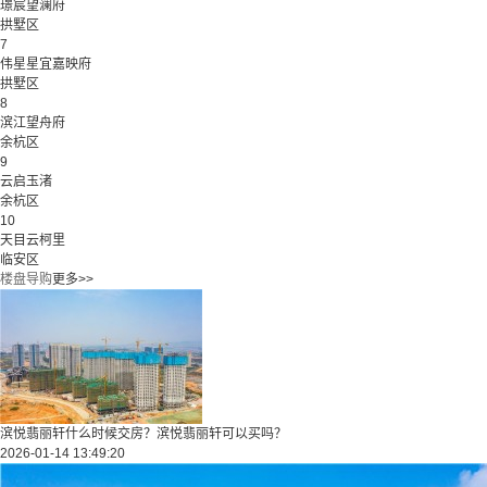
璟宸望澜府
拱墅区
7
伟星星宜嘉映府
拱墅区
8
滨江望舟府
余杭区
9
云启玉渚
余杭区
10
天目云柯里
临安区
楼盘导购
更多>>
滨悦翡丽轩什么时候交房？滨悦翡丽轩可以买吗？
2026-01-14 13:49:20