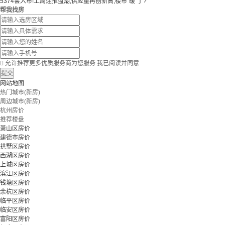
5374套入市!上周迎推盘潮,供应量再创新高,楼市“暖”了?
帮我找房

允许推荐更多优质服务商为您服务
我已阅读并同意
提交
网站地图
热门城市(新房)
周边城市(新房)
杭州房价
推荐楼盘
萧山区房价
建德市房价
拱墅区房价
西湖区房价
上城区房价
滨江区房价
钱塘区房价
余杭区房价
临平区房价
临安区房价
富阳区房价