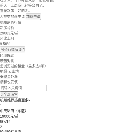
吃了么：什么时候大家一起去看看。
蓝天：上周我已经签合同了。
雪花飘飘：好的呢。
人提交加群申请
加群申请
杭州房价行情
新房均价
29083
元/㎡
环比上月
9.58%
房价行情解读

区域解读
楼盘对比
您浏览过的楼盘
（最多选4项）
桐绿·云山境
秦望星外滩
栖和悦云筑

全部清空
杭州推荐热盘
更多>
1
中天珺府（东区）
19000元/㎡
临安区
2