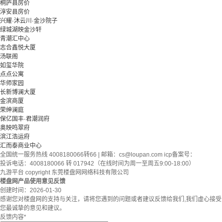
桐庐县房价
淳安县房价
兴耀·沐云川·金沙院子
绿城湖映金沙轩
青潮汇中心
志合鑫悦大厦
汤联阁
如玺华院
点点公寓
华师家园
长新博澜大厦
金滨商厦
荣绅澜庭
保亿国丰·君潮润府
奥映鸣翠府
滨江浩运府
汇而泰商业中心
全国统一服务热线 4008180066转66 | 邮箱：
cs@loupan.com
icp备案号：
投诉电话：4008180066 转 017942（在线时间为周一至周五9:00-18:00）
九游平台 copyright 东莞楼盘网网络科技有限公司
楼盘网产品使用意见反馈
创建时间：
2026-01-30
感谢您对楼盘网的支持与关注，请将您遇到的问题或者建议反馈给我们,我们虚心接受
您最诚挚的意见和建议。
反馈内容
*