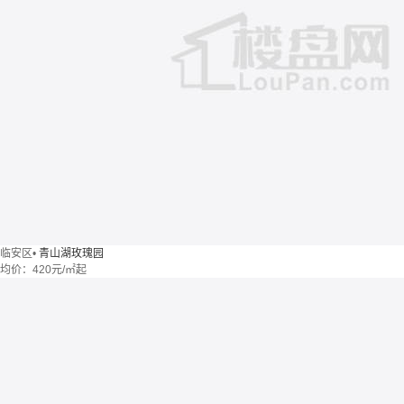
临安区
•
青山湖玫瑰园
均价：
420元/㎡起