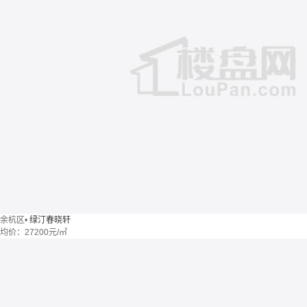
余杭区
•
绿汀春晓轩
均价：
27200元/㎡