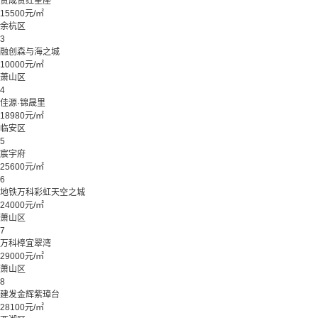
赞成赞红星座
15500元/㎡
余杭区
3
融创森与海之城
10000元/㎡
萧山区
4
佳源·锦晟里
18980元/㎡
临安区
5
宸宇府
25600元/㎡
6
地铁万科彩虹天空之城
24000元/㎡
萧山区
7
万科樟宜翠湾
29000元/㎡
萧山区
8
建发金辉紫璋台
28100元/㎡