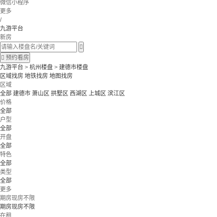
微信小程序
更多
/
九游平台
新房


预约看房
九游平台
>
杭州楼盘
>
建德市楼盘
区域找房
地铁找房
地图找房
区域
全部
建德市
萧山区
拱墅区
西湖区
上城区
滨江区
价格
全部
户型
全部
开盘
全部
特色
全部
类型
全部
更多
期房现房不限
期房现房不限
在租