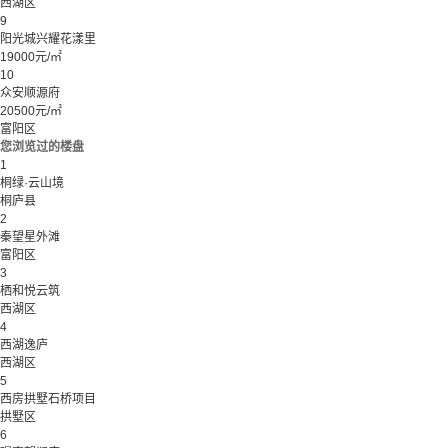
西湖区
9
阳光城兴耀花漾里
19000元/㎡
10
众安顺源府
20500元/㎡
富阳区
您浏览过的楼盘
1
桐绿·云山境
桐庐县
2
秦望星外滩
富阳区
3
栖和悦云筑
西湖区
4
西湖逸庐
西湖区
5
西房拱墅石桥项目
拱墅区
6