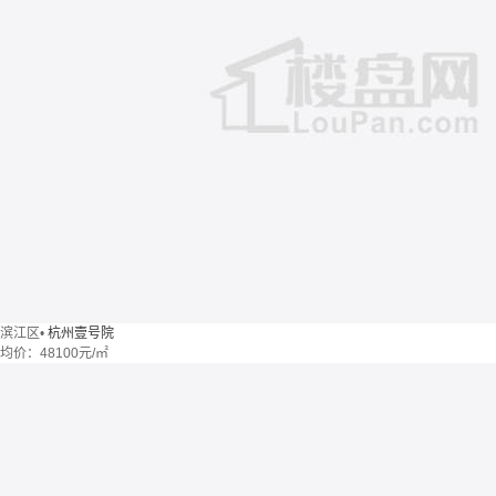
滨江区
•
杭州壹号院
均价：
48100元/㎡