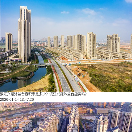
滨江兴耀沐兰台容积率是多少？滨江兴耀沐兰台能买吗？
2026-01-14 13:47:26