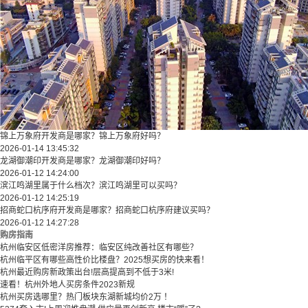
锦上万象府开发商是哪家？锦上万象府好吗？
2026-01-14 13:45:32
龙湖御潮印开发商是哪家？龙湖御潮印好吗？
2026-01-12 14:24:00
滨江鸣湖里属于什么档次？滨江鸣湖里可以买吗？
2026-01-12 14:25:19
招商蛇口杭序府开发商是哪家？招商蛇口杭序府建议买吗？
2026-01-12 14:27:28
购房指南
杭州临安区低密洋房推荐：临安区纯改善社区有哪些？
​​杭州临平区有哪些高性价比楼盘？2025想买房的快来看！​
杭州最近购房新政策出台!层高提高到不低于3米!
速看！杭州外地人买房条件2023新规
杭州买房选哪里？热门板块东湖新城均价2万 ！