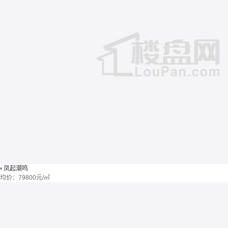
•
凤起潮鸣
均价：
79800元/㎡