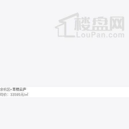
余杭区
•
萃栖云庐
均价：
33595元/㎡