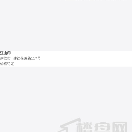
江山印
建德市 | 建德荷映路117号
价格待定