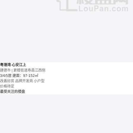
粤港湾·心安江上
建德市 | 更楼街道寿昌江西侧
3/4/5居
建面：97-152㎡
改善好房
品牌开发商
小户型
价格待定
最受关注的楼盘