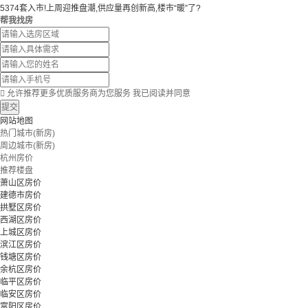
5374套入市!上周迎推盘潮,供应量再创新高,楼市“暖”了?
帮我找房

允许推荐更多优质服务商为您服务
我已阅读并同意
提交
网站地图
热门城市(新房)
周边城市(新房)
杭州房价
推荐楼盘
萧山区房价
建德市房价
拱墅区房价
西湖区房价
上城区房价
滨江区房价
钱塘区房价
余杭区房价
临平区房价
临安区房价
富阳区房价