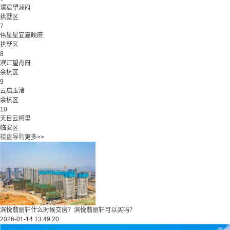
璟宸望澜府
拱墅区
7
伟星星宜嘉映府
拱墅区
8
滨江望舟府
余杭区
9
云启玉渚
余杭区
10
天目云柯里
临安区
楼盘导购
更多>>
滨悦翡丽轩什么时候交房？滨悦翡丽轩可以买吗？
2026-01-14 13:49:20