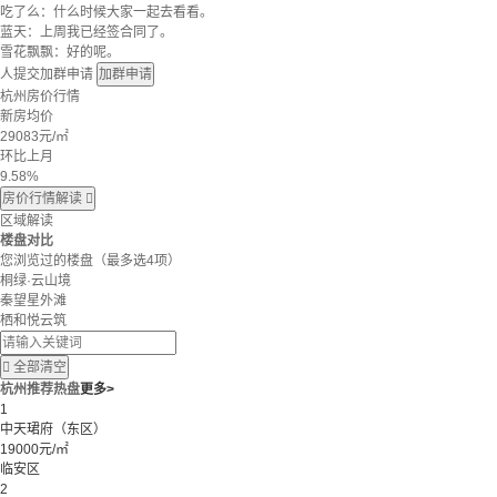
吃了么：什么时候大家一起去看看。
蓝天：上周我已经签合同了。
雪花飘飘：好的呢。
人提交加群申请
加群申请
杭州房价行情
新房均价
29083
元/㎡
环比上月
9.58%
房价行情解读

区域解读
楼盘对比
您浏览过的楼盘
（最多选4项）
桐绿·云山境
秦望星外滩
栖和悦云筑

全部清空
杭州推荐热盘
更多>
1
中天珺府（东区）
19000元/㎡
临安区
2