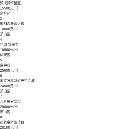
赞成赞红星座
15500元/㎡
余杭区
3
融创森与海之城
10000元/㎡
萧山区
4
佳源·锦晟里
18980元/㎡
临安区
5
宸宇府
25600元/㎡
6
地铁万科彩虹天空之城
24000元/㎡
萧山区
7
万科樟宜翠湾
29000元/㎡
萧山区
8
建发金辉紫璋台
28100元/㎡