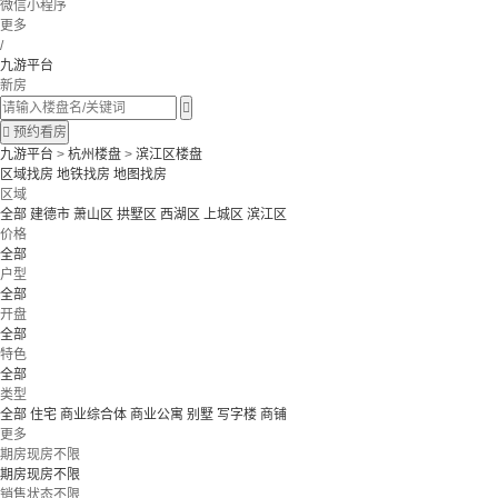
微信小程序
更多
/
九游平台
新房


预约看房
九游平台
>
杭州楼盘
>
滨江区楼盘
区域找房
地铁找房
地图找房
区域
全部
建德市
萧山区
拱墅区
西湖区
上城区
滨江区
价格
全部
户型
全部
开盘
全部
特色
全部
类型
全部
住宅
商业综合体
商业公寓
别墅
写字楼
商铺
更多
期房现房不限
期房现房不限
销售状态不限