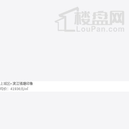
上城区
•
滨江钱塘印象
均价：
41936元/㎡