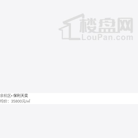
余杭区
•
保利天奕
均价：
35800元/㎡