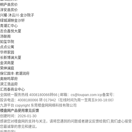
桐庐县房价
淳安县房价
兴耀·沐云川·金沙院子
绿城湖映金沙轩
青潮汇中心
志合鑫悦大厦
汤联阁
如玺华院
点点公寓
华师家园
长新博澜大厦
金滨商厦
荣绅澜庭
保亿国丰·君潮润府
奥映鸣翠府
滨江浩运府
汇而泰商业中心
全国统一服务热线 4008180066转66 | 邮箱：
cs@loupan.com
icp备案号：
投诉电话：4008180066 转 017942（在线时间为周一至周五9:00-18:00）
九游平台 copyright 东莞楼盘网网络科技有限公司
楼盘网产品使用意见反馈
创建时间：
2026-01-30
感谢您对楼盘网的支持与关注，请将您遇到的问题或者建议反馈给我们,我们虚心接受
您最诚挚的意见和建议。