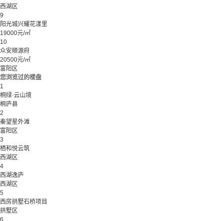
西湖区
9
阳光城兴耀花漾里
19000元/㎡
10
众安顺源府
20500元/㎡
富阳区
您浏览过的楼盘
1
桐绿·云山境
桐庐县
2
秦望星外滩
富阳区
3
栖和悦云筑
西湖区
4
西湖逸庐
西湖区
5
西房拱墅石桥项目
拱墅区
6