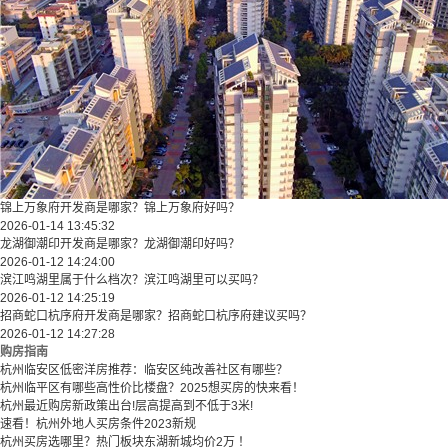
锦上万象府开发商是哪家？锦上万象府好吗？
2026-01-14 13:45:32
龙湖御潮印开发商是哪家？龙湖御潮印好吗？
2026-01-12 14:24:00
滨江鸣湖里属于什么档次？滨江鸣湖里可以买吗？
2026-01-12 14:25:19
招商蛇口杭序府开发商是哪家？招商蛇口杭序府建议买吗？
2026-01-12 14:27:28
购房指南
杭州临安区低密洋房推荐：临安区纯改善社区有哪些？
​​杭州临平区有哪些高性价比楼盘？2025想买房的快来看！​
杭州最近购房新政策出台!层高提高到不低于3米!
速看！杭州外地人买房条件2023新规
杭州买房选哪里？热门板块东湖新城均价2万 ！