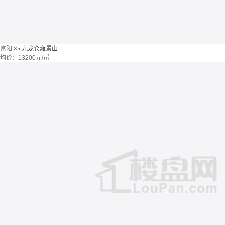
富阳区
•
九龙仓雍景山
均价：
13200元/㎡