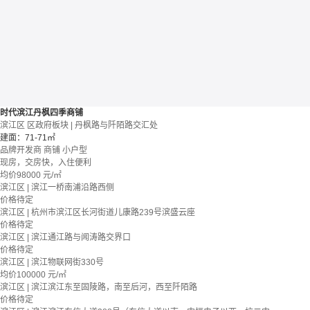
时代滨江丹枫四季商铺
滨江区 区政府板块 | 丹枫路与阡陌路交汇处
建面：71-71㎡
品牌开发商
商铺
小户型
现房，交房快，入住便利
均价
98000
元/㎡
滨江区 | 滨江一桥南浦沿路西侧
价格待定
滨江区 | 杭州市滨江区长河街道儿康路239号滨盛云座
价格待定
滨江区 | 滨江通江路与闻涛路交界口
价格待定
滨江区 | 滨江物联网街330号
均价
100000
元/㎡
滨江区 | 滨江滨江东至固陵路，南至后河，西至阡陌路
价格待定