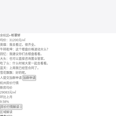
余杭区
•
听翠轩
均价：
31200元/㎡
英雄：我去看过，很齐全。
牛转乾坤：这个楼盘价格波动大么？
回忆：我建议你们去楼盘看看。
大头：也可以直接咨询置业管家。
吃了么：什么时候大家一起去看看。
蓝天：上周我已经签合同了。
雪花飘飘：好的呢。
人提交加群申请
加群申请
杭州房价行情
新房均价
29083
元/㎡
环比上月
9.58%
房价行情解读

区域解读