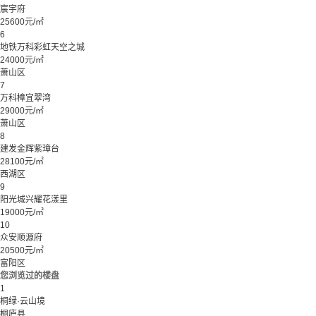
宸宇府
25600元/㎡
6
地铁万科彩虹天空之城
24000元/㎡
萧山区
7
万科樟宜翠湾
29000元/㎡
萧山区
8
建发金辉紫璋台
28100元/㎡
西湖区
9
阳光城兴耀花漾里
19000元/㎡
10
众安顺源府
20500元/㎡
富阳区
您浏览过的楼盘
1
桐绿·云山境
桐庐县