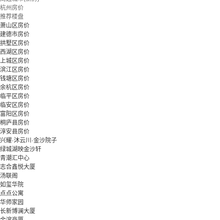
杭州房价
推荐楼盘
萧山区房价
建德市房价
拱墅区房价
西湖区房价
上城区房价
滨江区房价
钱塘区房价
余杭区房价
临平区房价
临安区房价
富阳区房价
桐庐县房价
淳安县房价
兴耀·沐云川·金沙院子
绿城湖映金沙轩
青潮汇中心
志合鑫悦大厦
汤联阁
如玺华院
点点公寓
华师家园
长新博澜大厦