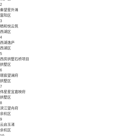
2
秦望星外滩
富阳区
3
栖和悦云筑
西湖区
4
西湖逸庐
西湖区
5
西房拱墅石桥项目
拱墅区
6
璟宸望澜府
拱墅区
7
伟星星宜嘉映府
拱墅区
8
滨江望舟府
余杭区
9
云启玉渚
余杭区
10