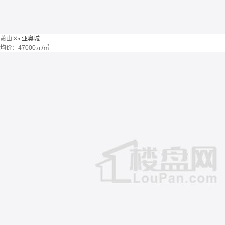
萧山区
•
亚奥城
均价：
47000元/㎡