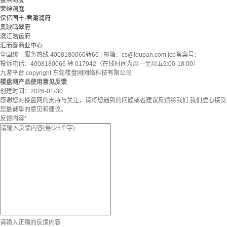
金滨商厦
荣绅澜庭
保亿国丰·君潮润府
奥映鸣翠府
滨江浩运府
汇而泰商业中心
全国统一服务热线 4008180066转66 | 邮箱：
cs@loupan.com
icp备案号：
投诉电话：4008180066 转 017942（在线时间为周一至周五9:00-18:00）
九游平台 copyright 东莞楼盘网网络科技有限公司
楼盘网产品使用意见反馈
创建时间：
2026-01-30
感谢您对楼盘网的支持与关注，请将您遇到的问题或者建议反馈给我们,我们虚心接受
您最诚挚的意见和建议。
反馈内容
*
请输入正确的反馈内容