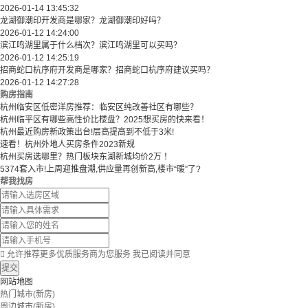
2026-01-14 13:45:32
龙湖御潮印开发商是哪家？龙湖御潮印好吗？
2026-01-12 14:24:00
滨江鸣湖里属于什么档次？滨江鸣湖里可以买吗？
2026-01-12 14:25:19
招商蛇口杭序府开发商是哪家？招商蛇口杭序府建议买吗？
2026-01-12 14:27:28
购房指南
杭州临安区低密洋房推荐：临安区纯改善社区有哪些？
​​杭州临平区有哪些高性价比楼盘？2025想买房的快来看！​
杭州最近购房新政策出台!层高提高到不低于3米!
速看！杭州外地人买房条件2023新规
杭州买房选哪里？热门板块东湖新城均价2万 ！
5374套入市!上周迎推盘潮,供应量再创新高,楼市“暖”了?
帮我找房

允许推荐更多优质服务商为您服务
我已阅读并同意
提交
网站地图
热门城市(新房)
周边城市(新房)