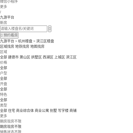
微信小程序
更多
/
九游平台
新房


预约看房
九游平台
>
杭州楼盘
>
滨江区楼盘
区域找房
地铁找房
地图找房
区域
全部
建德市
萧山区
拱墅区
西湖区
上城区
滨江区
价格
全部
户型
全部
开盘
全部
特色
全部
类型
全部
住宅
商业综合体
商业公寓
别墅
写字楼
商铺
更多
期房现房不限
期房现房不限
销售状态不限