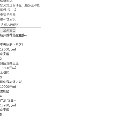
楼盘对比
您浏览过的楼盘
（最多选4项）
桐绿·云山境
秦望星外滩
栖和悦云筑

全部清空
杭州推荐热盘
更多>
1
中天珺府（东区）
19000元/㎡
临安区
2
赞成赞红星座
15500元/㎡
余杭区
3
融创森与海之城
10000元/㎡
萧山区
4
佳源·锦晟里
18980元/㎡
临安区
5