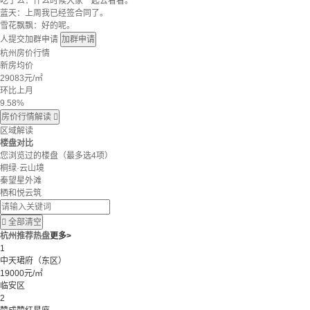
吃了么：什么时候大家一起去看看。
蓝天：上周我已经签合同了。
雪花飘飘：好的呢。
人提交加群申请
加群申请
杭州房价行情
新房均价
29083
元/㎡
环比上月
9.58%
房价行情解读

区域解读
楼盘对比
您浏览过的楼盘
（最多选4项）
桐绿·云山境
秦望星外滩
栖和悦云筑

全部清空
杭州推荐热盘
更多>
1
中天珺府（东区）
19000元/㎡
临安区
2