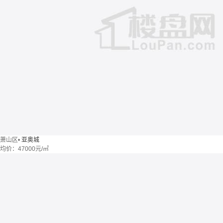
萧山区
•
亚奥城
均价：
47000元/㎡