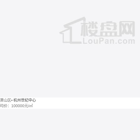
萧山区
•
杭州世纪中心
均价：
100000元/㎡