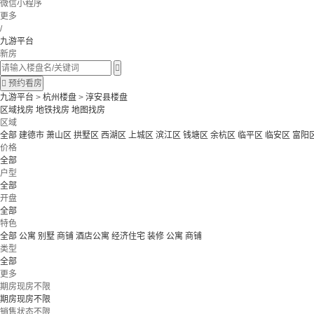
微信小程序
更多
/
九游平台
新房


预约看房
九游平台
>
杭州楼盘
>
淳安县楼盘
区域找房
地铁找房
地图找房
区域
全部
建德市
萧山区
拱墅区
西湖区
上城区
滨江区
钱塘区
余杭区
临平区
临安区
富阳
价格
全部
户型
全部
开盘
全部
特色
全部
公寓 别墅
商铺 酒店公寓
经济住宅
装修
公寓
商铺
类型
全部
更多
期房现房不限
期房现房不限
销售状态不限