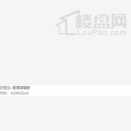
拱墅区
•
星瓒颂锦府
均价：
42000元/㎡