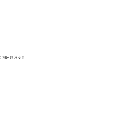
区
桐庐县
淳安县