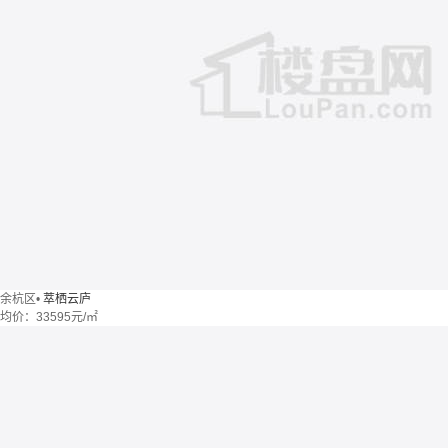
余杭区
•
萃栖云庐
均价：
33595元/㎡