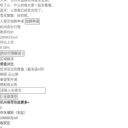
大头：也可以直接咨询置业管家。
吃了么：什么时候大家一起去看看。
蓝天：上周我已经签合同了。
雪花飘飘：好的呢。
人提交加群申请
加群申请
杭州房价行情
新房均价
29083
元/㎡
环比上月
9.58%
房价行情解读

区域解读
楼盘对比
您浏览过的楼盘
（最多选4项）
桐绿·云山境
秦望星外滩
栖和悦云筑

全部清空
杭州推荐热盘
更多>
1
中天珺府（东区）
19000元/㎡
临安区