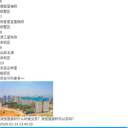
6
璟宸望澜府
拱墅区
7
伟星星宜嘉映府
拱墅区
8
滨江望舟府
余杭区
9
云启玉渚
余杭区
10
天目云柯里
临安区
楼盘导购
更多>>
滨悦翡丽轩什么时候交房？滨悦翡丽轩可以买吗？
2026-01-14 13:49:20