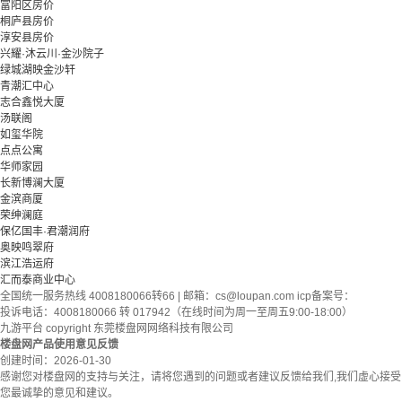
富阳区房价
桐庐县房价
淳安县房价
兴耀·沐云川·金沙院子
绿城湖映金沙轩
青潮汇中心
志合鑫悦大厦
汤联阁
如玺华院
点点公寓
华师家园
长新博澜大厦
金滨商厦
荣绅澜庭
保亿国丰·君潮润府
奥映鸣翠府
滨江浩运府
汇而泰商业中心
全国统一服务热线 4008180066转66 | 邮箱：
cs@loupan.com
icp备案号：
投诉电话：4008180066 转 017942（在线时间为周一至周五9:00-18:00）
九游平台 copyright 东莞楼盘网网络科技有限公司
楼盘网产品使用意见反馈
创建时间：
2026-01-30
感谢您对楼盘网的支持与关注，请将您遇到的问题或者建议反馈给我们,我们虚心接受
您最诚挚的意见和建议。