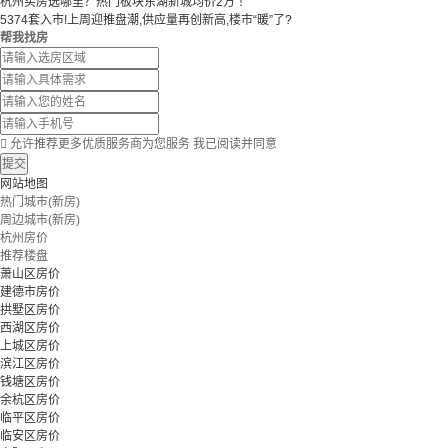
杭州买房选哪里？热门板块东湖新城均价2万 ！
5374套入市!上周迎推盘潮,供应量再创新高,楼市“暖”了?
帮我找房

允许推荐更多优质服务商为您服务
我已阅读并同意
提交
网站地图
热门城市(新房)
周边城市(新房)
杭州房价
推荐楼盘
萧山区房价
建德市房价
拱墅区房价
西湖区房价
上城区房价
滨江区房价
钱塘区房价
余杭区房价
临平区房价
临安区房价