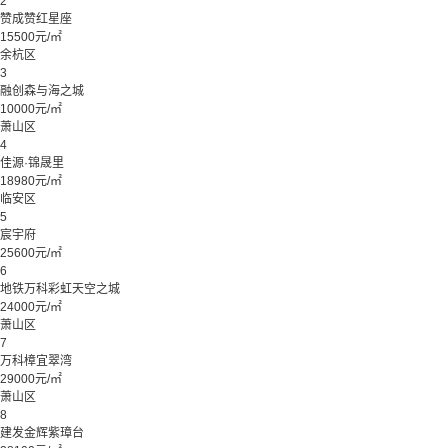
2
赞成赞红星座
15500元/㎡
余杭区
3
融创森与海之城
10000元/㎡
萧山区
4
佳源·锦晟里
18980元/㎡
临安区
5
宸宇府
25600元/㎡
6
地铁万科彩虹天空之城
24000元/㎡
萧山区
7
万科樟宜翠湾
29000元/㎡
萧山区
8
建发金辉紫璋台