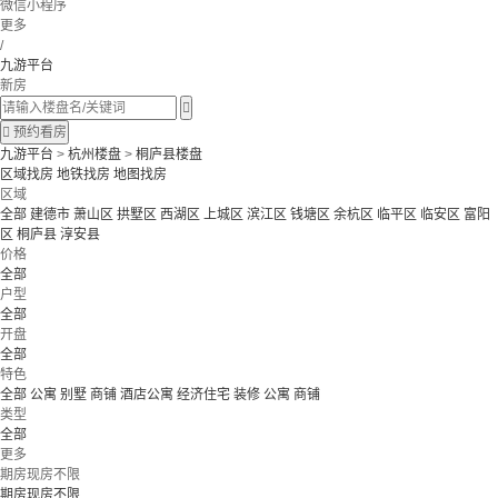
微信小程序
更多
/
九游平台
新房


预约看房
九游平台
>
杭州楼盘
>
桐庐县楼盘
区域找房
地铁找房
地图找房
区域
全部
建德市
萧山区
拱墅区
西湖区
上城区
滨江区
钱塘区
余杭区
临平区
临安区
富阳
区
桐庐县
淳安县
价格
全部
户型
全部
开盘
全部
特色
全部
公寓 别墅
商铺 酒店公寓
经济住宅
装修
公寓
商铺
类型
全部
更多
期房现房不限
期房现房不限