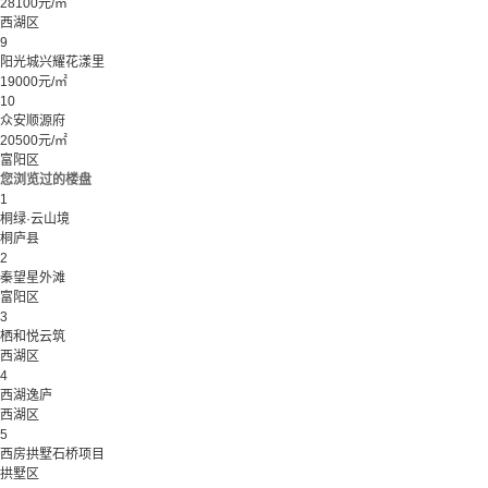
28100元/㎡
西湖区
9
阳光城兴耀花漾里
19000元/㎡
10
众安顺源府
20500元/㎡
富阳区
您浏览过的楼盘
1
桐绿·云山境
桐庐县
2
秦望星外滩
富阳区
3
栖和悦云筑
西湖区
4
西湖逸庐
西湖区
5
西房拱墅石桥项目
拱墅区