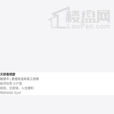
天骄香槟郡
建德市 | 更楼街道寿昌江西侧
经济住宅
小户型
现房，交房快，入住便利
均价
9200
元/㎡