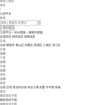
微信小程序
更多
/
九游平台
新房


预约看房
九游平台
>
杭州楼盘
>
建德市楼盘
区域找房
地铁找房
地图找房
区域
全部
建德市
萧山区
拱墅区
西湖区
上城区
滨江区
价格
全部
户型
全部
开盘
全部
特色
全部
类型
全部
住宅
商业综合体
商业公寓
别墅
写字楼
商铺
更多
期房现房不限
期房现房不限
销售状态不限