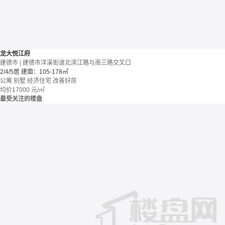
龙大悦江府
建德市 | 建德市洋溪街道北滨江路与南三路交叉口
2/4/5居
建面：105-178㎡
公寓 别墅
经济住宅
改善好房
均价
17000
元/㎡
最受关注的楼盘