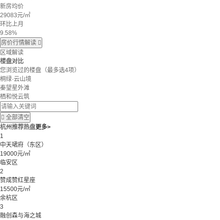
新房均价
29083
元/㎡
环比上月
9.58%
房价行情解读

区域解读
楼盘对比
您浏览过的楼盘
（最多选4项）
桐绿·云山境
秦望星外滩
栖和悦云筑

全部清空
杭州推荐热盘
更多>
1
中天珺府（东区）
19000元/㎡
临安区
2
赞成赞红星座
15500元/㎡
余杭区
3
融创森与海之城