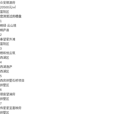
众安顺源府
20500元/㎡
富阳区
您浏览过的楼盘
1
桐绿·云山境
桐庐县
2
秦望星外滩
富阳区
3
栖和悦云筑
西湖区
4
西湖逸庐
西湖区
5
西房拱墅石桥项目
拱墅区
6
璟宸望澜府
拱墅区
7
伟星星宜嘉映府
拱墅区