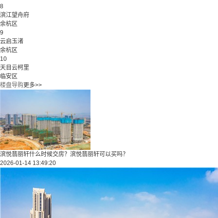
8
滨江望舟府
余杭区
9
云启玉渚
余杭区
10
天目云柯里
临安区
楼盘导购
更多>>
滨悦翡丽轩什么时候交房？滨悦翡丽轩可以买吗？
2026-01-14 13:49:20