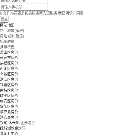

允许推荐更多优质服务商为您服务
我已阅读并同意
提交
网站地图
热门城市(新房)
周边城市(新房)
杭州房价
推荐楼盘
萧山区房价
建德市房价
拱墅区房价
西湖区房价
上城区房价
滨江区房价
钱塘区房价
余杭区房价
临平区房价
临安区房价
富阳区房价
桐庐县房价
淳安县房价
兴耀·沐云川·金沙院子
绿城湖映金沙轩
青潮汇中心