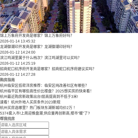
锦上万象府开发商是哪家？锦上万象府好吗？
2026-01-14 13:45:32
龙湖御潮印开发商是哪家？龙湖御潮印好吗？
2026-01-12 14:24:00
滨江鸣湖里属于什么档次？滨江鸣湖里可以买吗？
2026-01-12 14:25:19
招商蛇口杭序府开发商是哪家？招商蛇口杭序府建议买吗？
2026-01-12 14:27:28
购房指南
杭州临安区低密洋房推荐：临安区纯改善社区有哪些？
​​杭州临平区有哪些高性价比楼盘？2025想买房的快来看！​
杭州最近购房新政策出台!层高提高到不低于3米!
速看！杭州外地人买房条件2023新规
杭州买房选哪里？热门板块东湖新城均价2万 ！
5374套入市!上周迎推盘潮,供应量再创新高,楼市“暖”了?
帮我找房