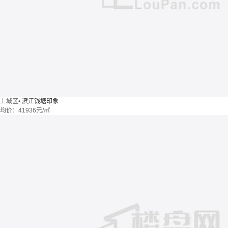
上城区
•
滨江钱塘印象
均价：
41936元/㎡