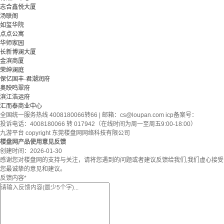
志合鑫悦大厦
汤联阁
如玺华院
点点公寓
华师家园
长新博澜大厦
金滨商厦
荣绅澜庭
保亿国丰·君潮润府
奥映鸣翠府
滨江浩运府
汇而泰商业中心
全国统一服务热线 4008180066转66 | 邮箱：
cs@loupan.com
icp备案号：
投诉电话：4008180066 转 017942（在线时间为周一至周五9:00-18:00）
九游平台 copyright 东莞楼盘网网络科技有限公司
楼盘网产品使用意见反馈
创建时间：
2026-01-30
感谢您对楼盘网的支持与关注，请将您遇到的问题或者建议反馈给我们,我们虚心接受
您最诚挚的意见和建议。
反馈内容
*