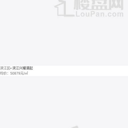
滨江区
•
滨江兴耀潮起
均价：
50879元/㎡