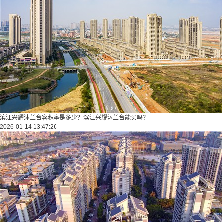
滨江兴耀沐兰台容积率是多少？滨江兴耀沐兰台能买吗？
2026-01-14 13:47:26