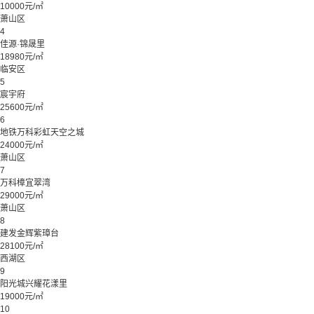
10000元/㎡
萧山区
4
佳源·锦晟里
18980元/㎡
临安区
5
宸宇府
25600元/㎡
6
地铁万科彩虹天空之城
24000元/㎡
萧山区
7
万科樟宜翠湾
29000元/㎡
萧山区
8
建发金辉紫璋台
28100元/㎡
西湖区
9
阳光城兴耀花漾里
19000元/㎡
10