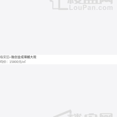
临安区
•
融创金成璞樾大观
均价：
15800元/㎡