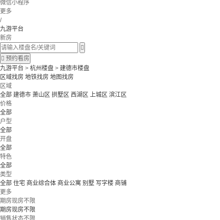
微信小程序
更多
/
九游平台
新房


预约看房
九游平台
>
杭州楼盘
>
建德市楼盘
区域找房
地铁找房
地图找房
区域
全部
建德市
萧山区
拱墅区
西湖区
上城区
滨江区
价格
全部
户型
全部
开盘
全部
特色
全部
类型
全部
住宅
商业综合体
商业公寓
别墅
写字楼
商铺
更多
期房现房不限
期房现房不限
销售状态不限