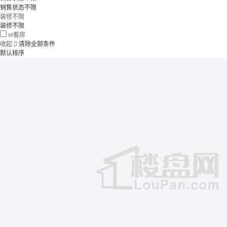
销售状态不限
装修不限
装修不限
vr看房
收起

清除全部条件
默认排序