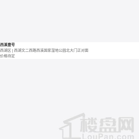
西溪壹号
西湖区 | 西湖文二西路西溪国家湿地公园北大门正对面
价格待定