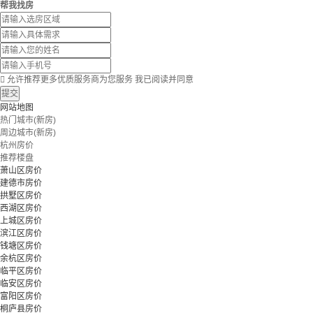
帮我找房

允许推荐更多优质服务商为您服务
我已阅读并同意
提交
网站地图
热门城市(新房)
周边城市(新房)
杭州房价
推荐楼盘
萧山区房价
建德市房价
拱墅区房价
西湖区房价
上城区房价
滨江区房价
钱塘区房价
余杭区房价
临平区房价
临安区房价
富阳区房价
桐庐县房价