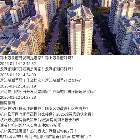
锦上万象府开发商是哪家？锦上万象府好吗？
2026-01-14 13:45:32
龙湖御潮印开发商是哪家？龙湖御潮印好吗？
2026-01-12 14:24:00
滨江鸣湖里属于什么档次？滨江鸣湖里可以买吗？
2026-01-12 14:25:19
招商蛇口杭序府开发商是哪家？招商蛇口杭序府建议买吗？
2026-01-12 14:27:28
购房指南
杭州临安区低密洋房推荐：临安区纯改善社区有哪些？
​​杭州临平区有哪些高性价比楼盘？2025想买房的快来看！​
杭州最近购房新政策出台!层高提高到不低于3米!
速看！杭州外地人买房条件2023新规
杭州买房选哪里？热门板块东湖新城均价2万 ！
5374套入市!上周迎推盘潮,供应量再创新高,楼市“暖”了?