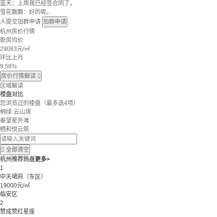
蓝天：上周我已经签合同了。
雪花飘飘：好的呢。
人提交加群申请
加群申请
杭州房价行情
新房均价
29083
元/㎡
环比上月
9.58%
房价行情解读

区域解读
楼盘对比
您浏览过的楼盘
（最多选4项）
桐绿·云山境
秦望星外滩
栖和悦云筑

全部清空
杭州推荐热盘
更多>
1
中天珺府（东区）
19000元/㎡
临安区
2
赞成赞红星座