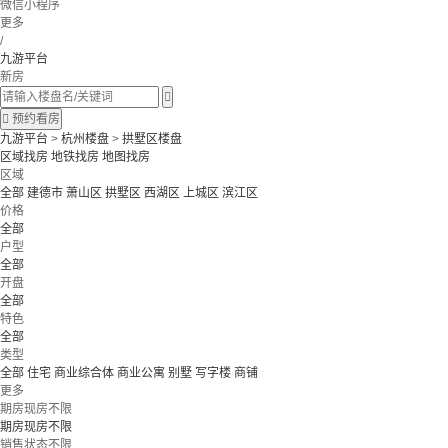
微信小程序
更多
/
九游平台
新房


预约看房
九游平台
>
杭州楼盘
>
拱墅区楼盘
区域找房
地铁找房
地图找房
区域
全部
建德市
萧山区
拱墅区
西湖区
上城区
滨江区
价格
全部
户型
全部
开盘
全部
特色
全部
类型
全部
住宅
商业综合体
商业公寓
别墅
写字楼
商铺
更多
期房现房不限
期房现房不限
销售状态不限