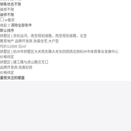
销售状态不限
装修不限
装修不限
vr看房
收起

清除全部条件
默认排序
拱墅区 | 京杭运河，南至规划道路，西至规划道路，北至
教育地产
品牌开发商
改善住宅
大户型
均价
11000
元/㎡
拱墅区 | 杭州市拱墅区大关苑东路大关东四苑西北侧杭州市体育事业发展中心
价格待定
拱墅区 | 建工路与虎山路交叉口
品牌开发商
改善好房
价格待定
最受关注的楼盘