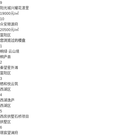
9
阳光城兴耀花漾里
19000元/㎡
10
众安顺源府
20500元/㎡
富阳区
您浏览过的楼盘
1
桐绿·云山境
桐庐县
2
秦望星外滩
富阳区
3
栖和悦云筑
西湖区
4
西湖逸庐
西湖区
5
西房拱墅石桥项目
拱墅区
6
璟宸望澜府