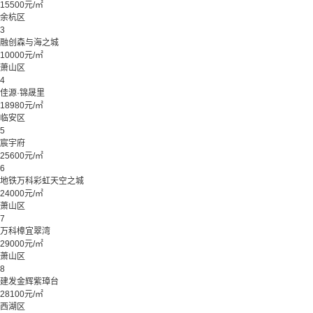
15500元/㎡
余杭区
3
融创森与海之城
10000元/㎡
萧山区
4
佳源·锦晟里
18980元/㎡
临安区
5
宸宇府
25600元/㎡
6
地铁万科彩虹天空之城
24000元/㎡
萧山区
7
万科樟宜翠湾
29000元/㎡
萧山区
8
建发金辉紫璋台
28100元/㎡
西湖区