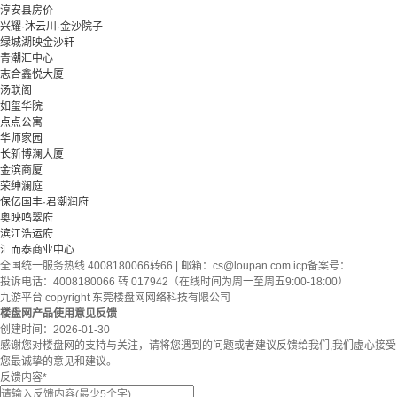
淳安县房价
兴耀·沐云川·金沙院子
绿城湖映金沙轩
青潮汇中心
志合鑫悦大厦
汤联阁
如玺华院
点点公寓
华师家园
长新博澜大厦
金滨商厦
荣绅澜庭
保亿国丰·君潮润府
奥映鸣翠府
滨江浩运府
汇而泰商业中心
全国统一服务热线 4008180066转66 | 邮箱：
cs@loupan.com
icp备案号：
投诉电话：4008180066 转 017942（在线时间为周一至周五9:00-18:00）
九游平台 copyright 东莞楼盘网网络科技有限公司
楼盘网产品使用意见反馈
创建时间：
2026-01-30
感谢您对楼盘网的支持与关注，请将您遇到的问题或者建议反馈给我们,我们虚心接受
您最诚挚的意见和建议。
反馈内容
*