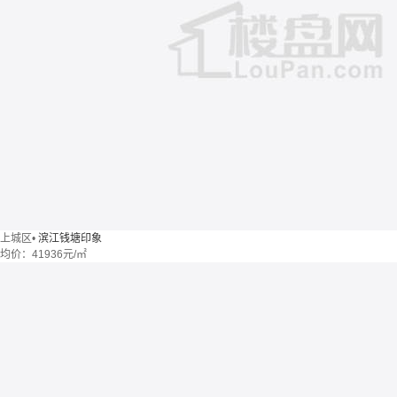
上城区
•
滨江钱塘印象
均价：
41936元/㎡