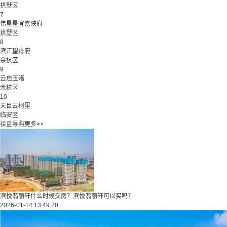
拱墅区
7
伟星星宜嘉映府
拱墅区
8
滨江望舟府
余杭区
9
云启玉渚
余杭区
10
天目云柯里
临安区
楼盘导购
更多>>
滨悦翡丽轩什么时候交房？滨悦翡丽轩可以买吗？
2026-01-14 13:49:20