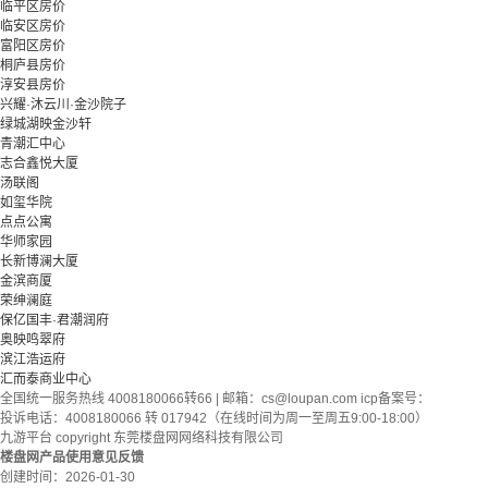
临平区房价
临安区房价
富阳区房价
桐庐县房价
淳安县房价
兴耀·沐云川·金沙院子
绿城湖映金沙轩
青潮汇中心
志合鑫悦大厦
汤联阁
如玺华院
点点公寓
华师家园
长新博澜大厦
金滨商厦
荣绅澜庭
保亿国丰·君潮润府
奥映鸣翠府
滨江浩运府
汇而泰商业中心
全国统一服务热线 4008180066转66 | 邮箱：
cs@loupan.com
icp备案号：
投诉电话：4008180066 转 017942（在线时间为周一至周五9:00-18:00）
九游平台 copyright 东莞楼盘网网络科技有限公司
楼盘网产品使用意见反馈
创建时间：
2026-01-30