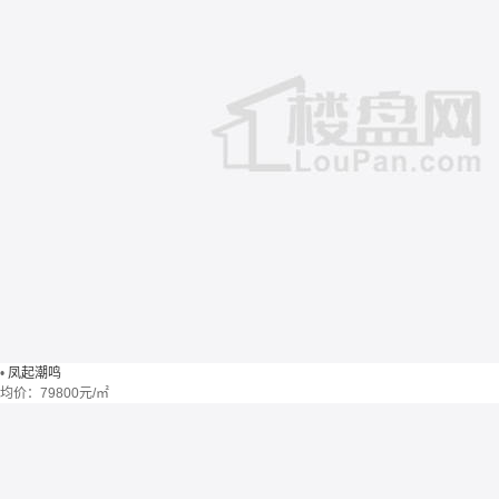
•
凤起潮鸣
均价：
79800元/㎡