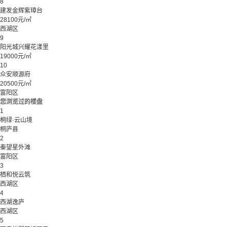
8
建发金辉紫璋台
28100元/㎡
西湖区
9
阳光城兴耀花漾里
19000元/㎡
10
众安顺源府
20500元/㎡
富阳区
您浏览过的楼盘
1
桐绿·云山境
桐庐县
2
秦望星外滩
富阳区
3
栖和悦云筑
西湖区
4
西湖逸庐
西湖区
5