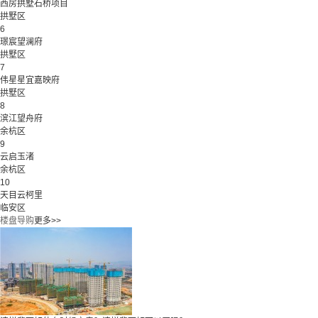
西房拱墅石桥项目
拱墅区
6
璟宸望澜府
拱墅区
7
伟星星宜嘉映府
拱墅区
8
滨江望舟府
余杭区
9
云启玉渚
余杭区
10
天目云柯里
临安区
楼盘导购
更多>>