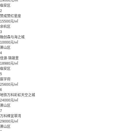
19000元/㎡
临安区
2
赞成赞红星座
15500元/㎡
余杭区
3
融创森与海之城
10000元/㎡
萧山区
4
佳源·锦晟里
18980元/㎡
临安区
5
宸宇府
25600元/㎡
6
地铁万科彩虹天空之城
24000元/㎡
萧山区
7
万科樟宜翠湾
29000元/㎡
萧山区