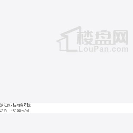
滨江区
•
杭州壹号院
均价：
48100元/㎡