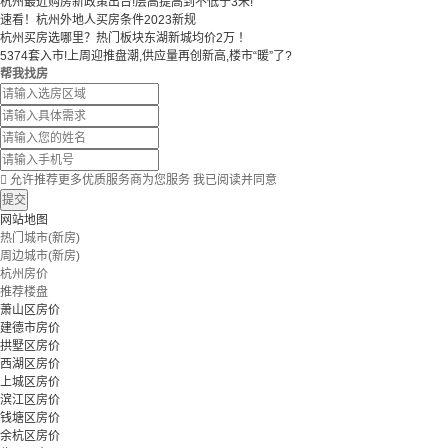
杭州最近购房新政策出台!层高提高到不低于3米!
速看！杭州外地人买房条件2023新规
杭州买房选哪里？热门板块东湖新城均价2万 ！
5374套入市!上周迎推盘潮,供应量再创新高,楼市“暖”了?
帮我找房

允许推荐更多优质服务商为您服务
我已阅读并同意
提交
网站地图
热门城市(新房)
周边城市(新房)
杭州房价
推荐楼盘
萧山区房价
建德市房价
拱墅区房价
西湖区房价
上城区房价
滨江区房价
钱塘区房价
余杭区房价