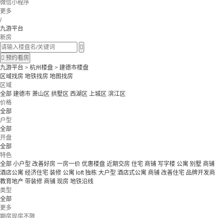
微信小程序
更多
/
九游平台
新房


预约看房
九游平台
>
杭州楼盘
>
建德市楼盘
区域找房
地铁找房
地图找房
区域
全部
建德市
萧山区
拱墅区
西湖区
上城区
滨江区
价格
全部
户型
全部
开盘
全部
特色
全部
小户型
改善好房
一房一价
优惠楼盘
近期交房
住宅 商铺 写字楼
公寓 别墅
商铺
酒店公寓
经济住宅
装修
公寓
loft
独栋
大户型
酒店式公寓 商铺
改善住宅
品牌开发商
教育地产
带装修
商铺
现房
地铁沿线
类型
全部
更多
期房现房不限