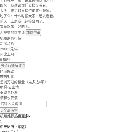
牛转乾坤：这个楼盘价格波动大么？
回忆：我建议你们去楼盘看看。
大头：也可以直接咨询置业管家。
吃了么：什么时候大家一起去看看。
蓝天：上周我已经签合同了。
雪花飘飘：好的呢。
人提交加群申请
加群申请
杭州房价行情
新房均价
29083
元/㎡
环比上月
9.58%
房价行情解读

区域解读
楼盘对比
您浏览过的楼盘
（最多选4项）
桐绿·云山境
秦望星外滩
栖和悦云筑

全部清空
杭州推荐热盘
更多>
1
中天珺府（东区）