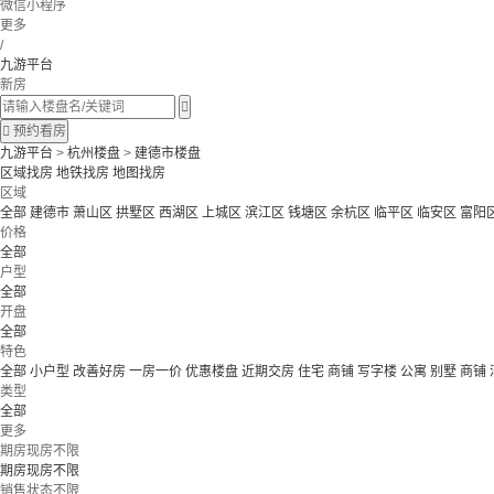
微信小程序
更多
/
九游平台
新房


预约看房
九游平台
>
杭州楼盘
>
建德市楼盘
区域找房
地铁找房
地图找房
区域
全部
建德市
萧山区
拱墅区
西湖区
上城区
滨江区
钱塘区
余杭区
临平区
临安区
富阳
价格
全部
户型
全部
开盘
全部
特色
全部
小户型
改善好房
一房一价
优惠楼盘
近期交房
住宅 商铺 写字楼
公寓 别墅
商铺
类型
全部
更多
期房现房不限
期房现房不限
销售状态不限