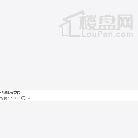
•
绿城留香园
均价：
51000元/㎡