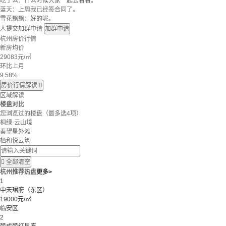
吃了么：什么时候大家一起去看看。
蓝天：上周我已经签合同了。
雪花飘飘：好的呢。
人提交加群申请
加群申请
杭州房价行情
新房均价
29083
元/㎡
环比上月
9.58%
房价行情解读

区域解读
楼盘对比
您浏览过的楼盘
（最多选4项）
桐绿·云山境
秦望星外滩
栖和悦云筑

全部清空
杭州推荐热盘
更多>
1
中天珺府（东区）
19000元/㎡
临安区
2