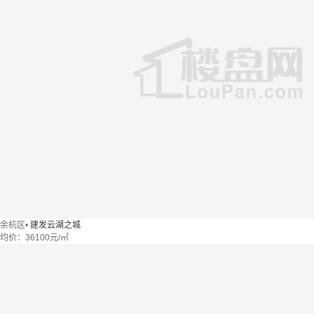
余杭区
•
建发云湖之城
均价：
36100元/㎡