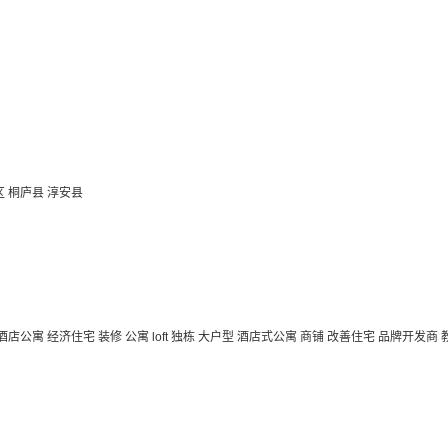
区
桐庐县
淳安县
 酒店公寓
经济住宅
装修
公寓
loft
独栋
大户型
酒店式公寓 商铺
改善住宅
品牌开发商