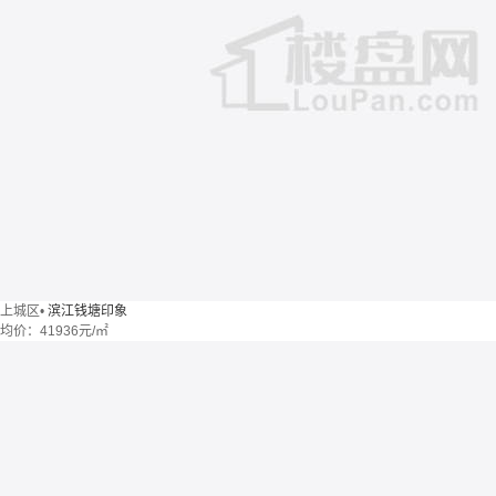
上城区
•
滨江钱塘印象
均价：
41936元/㎡