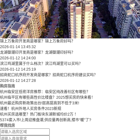
锦上万象府开发商是哪家？锦上万象府好吗？
2026-01-14 13:45:32
龙湖御潮印开发商是哪家？龙湖御潮印好吗？
2026-01-12 14:24:00
滨江鸣湖里属于什么档次？滨江鸣湖里可以买吗？
2026-01-12 14:25:19
招商蛇口杭序府开发商是哪家？招商蛇口杭序府建议买吗？
2026-01-12 14:27:28
购房指南
杭州临安区低密洋房推荐：临安区纯改善社区有哪些？
​​杭州临平区有哪些高性价比楼盘？2025想买房的快来看！​
杭州最近购房新政策出台!层高提高到不低于3米!
速看！杭州外地人买房条件2023新规
杭州买房选哪里？热门板块东湖新城均价2万 ！
5374套入市!上周迎推盘潮,供应量再创新高,楼市“暖”了?
帮我找房