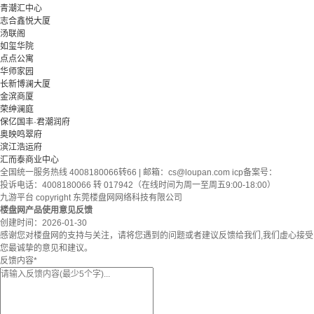
青潮汇中心
志合鑫悦大厦
汤联阁
如玺华院
点点公寓
华师家园
长新博澜大厦
金滨商厦
荣绅澜庭
保亿国丰·君潮润府
奥映鸣翠府
滨江浩运府
汇而泰商业中心
全国统一服务热线 4008180066转66 | 邮箱：
cs@loupan.com
icp备案号：
投诉电话：4008180066 转 017942（在线时间为周一至周五9:00-18:00）
九游平台 copyright 东莞楼盘网网络科技有限公司
楼盘网产品使用意见反馈
创建时间：
2026-01-30
感谢您对楼盘网的支持与关注，请将您遇到的问题或者建议反馈给我们,我们虚心接受
您最诚挚的意见和建议。
反馈内容
*