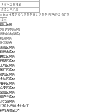

允许推荐更多优质服务商为您服务
我已阅读并同意
提交
网站地图
热门城市(新房)
周边城市(新房)
杭州房价
推荐楼盘
萧山区房价
建德市房价
拱墅区房价
西湖区房价
上城区房价
滨江区房价
钱塘区房价
余杭区房价
临平区房价
临安区房价
富阳区房价
桐庐县房价
淳安县房价
兴耀·沐云川·金沙院子
绿城湖映金沙轩