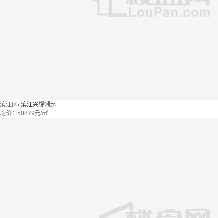
滨江区
•
滨江兴耀潮起
均价：
50879元/㎡