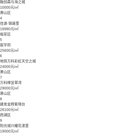
融创森与海之城
10000元/㎡
萧山区
4
佳源·锦晟里
18980元/㎡
临安区
5
宸宇府
25600元/㎡
6
地铁万科彩虹天空之城
24000元/㎡
萧山区
7
万科樟宜翠湾
29000元/㎡
萧山区
8
建发金辉紫璋台
28100元/㎡
西湖区
9
阳光城兴耀花漾里
19000元/㎡