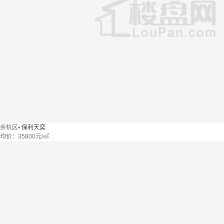
余杭区
•
保利天奕
均价：
35800元/㎡