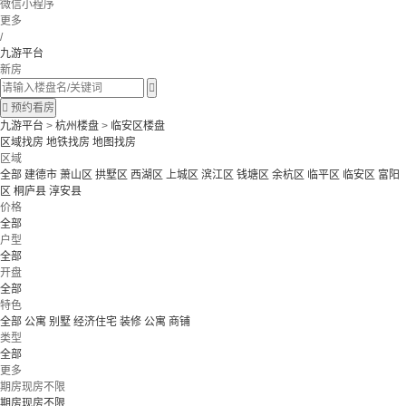
微信小程序
更多
/
九游平台
新房


预约看房
九游平台
>
杭州楼盘
>
临安区楼盘
区域找房
地铁找房
地图找房
区域
全部
建德市
萧山区
拱墅区
西湖区
上城区
滨江区
钱塘区
余杭区
临平区
临安区
富阳
区
桐庐县
淳安县
价格
全部
户型
全部
开盘
全部
特色
全部
公寓 别墅
经济住宅
装修
公寓
商铺
类型
全部
更多
期房现房不限
期房现房不限