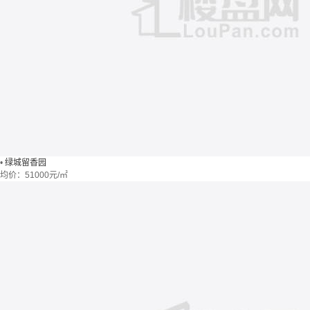
•
绿城留香园
均价：
51000元/㎡