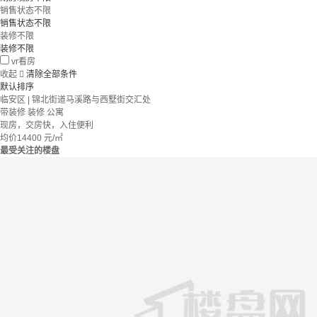
销售状态不限
销售状态不限
装修不限
装修不限
vr看房
收起

清除全部条件
默认排序
临安区 | 锦北街道马溪路与西墅街交汇处
带装修
装修
公寓
现房，交房快，入住便利
均价
14400
元/㎡
最受关注的楼盘