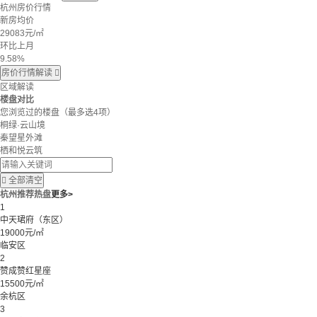
杭州房价行情
新房均价
29083
元/㎡
环比上月
9.58%
房价行情解读

区域解读
楼盘对比
您浏览过的楼盘
（最多选4项）
桐绿·云山境
秦望星外滩
栖和悦云筑

全部清空
杭州推荐热盘
更多>
1
中天珺府（东区）
19000元/㎡
临安区
2
赞成赞红星座
15500元/㎡
余杭区
3