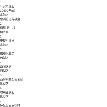
10
众安顺源府
20500元/㎡
富阳区
您浏览过的楼盘
1
桐绿·云山境
桐庐县
2
秦望星外滩
富阳区
3
栖和悦云筑
西湖区
4
西湖逸庐
西湖区
5
西房拱墅石桥项目
拱墅区
6
璟宸望澜府
拱墅区
7
伟星星宜嘉映府