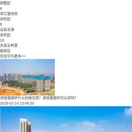
拱墅区
8
滨江望舟府
余杭区
9
云启玉渚
余杭区
10
天目云柯里
临安区
楼盘导购
更多>>
滨悦翡丽轩什么时候交房？滨悦翡丽轩可以买吗？
2026-01-14 13:49:20