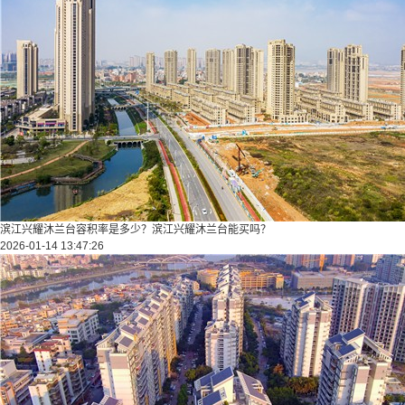
滨江兴耀沐兰台容积率是多少？滨江兴耀沐兰台能买吗？
2026-01-14 13:47:26