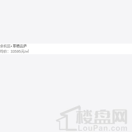
余杭区
•
萃栖云庐
均价：
33595元/㎡