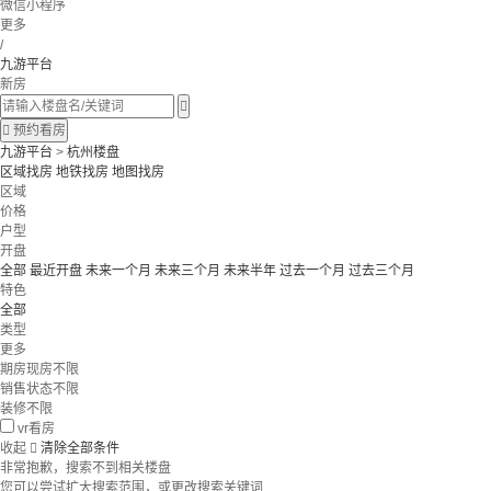
微信小程序
更多
/
九游平台
新房


预约看房
九游平台
>
杭州楼盘
区域找房
地铁找房
地图找房
区域
价格
户型
开盘
全部
最近开盘
未来一个月
未来三个月
未来半年
过去一个月
过去三个月
特色
全部
类型
更多
期房现房不限
销售状态不限
装修不限
vr看房
收起

清除全部条件
非常抱歉，搜索不到相关楼盘
您可以尝试扩大搜索范围，或更改搜索关键词