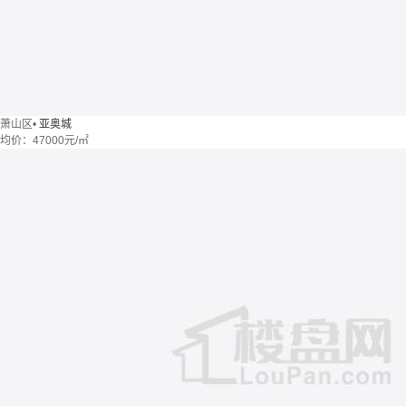
萧山区
•
亚奥城
均价：
47000元/㎡