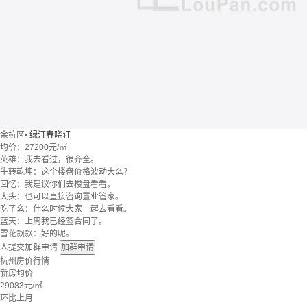
余杭区
•
绿汀春晓轩
均价：
27200元/㎡
英雄：我去看过，很齐全。
牛转乾坤：这个楼盘价格波动大么？
回忆：我建议你们去楼盘看看。
大头：也可以直接咨询置业管家。
吃了么：什么时候大家一起去看看。
蓝天：上周我已经签合同了。
雪花飘飘：好的呢。
人提交加群申请
加群申请
杭州房价行情
新房均价
29083
元/㎡
环比上月