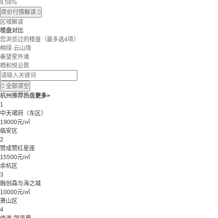
9.58%
房价行情解读

区域解读
楼盘对比
您浏览过的楼盘
（最多选4项）
桐绿·云山境
秦望星外滩
栖和悦云筑

全部清空
杭州推荐热盘
更多>
1
中天珺府（东区）
19000元/㎡
临安区
2
赞成赞红星座
15500元/㎡
余杭区
3
融创森与海之城
10000元/㎡
萧山区
4