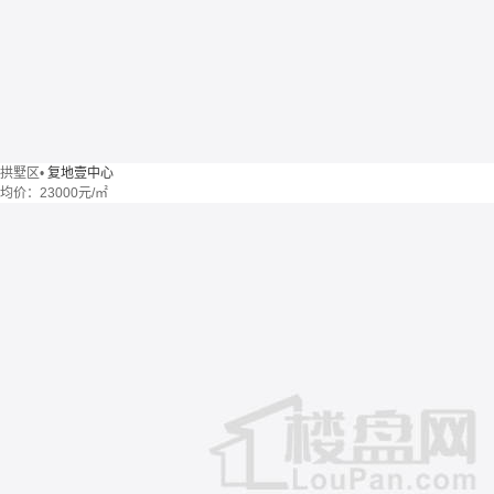
拱墅区
•
复地壹中心
均价：
23000元/㎡