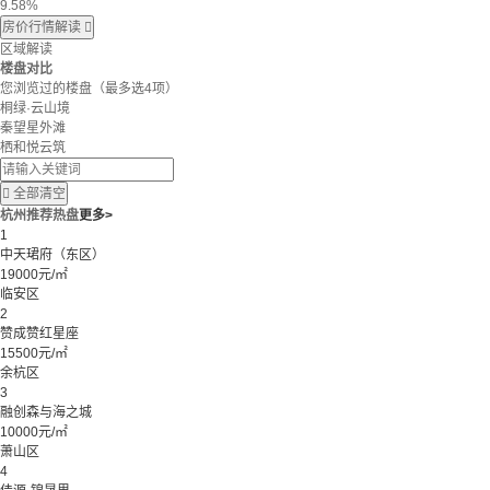
9.58%
房价行情解读

区域解读
楼盘对比
您浏览过的楼盘
（最多选4项）
桐绿·云山境
秦望星外滩
栖和悦云筑

全部清空
杭州推荐热盘
更多>
1
中天珺府（东区）
19000元/㎡
临安区
2
赞成赞红星座
15500元/㎡
余杭区
3
融创森与海之城
10000元/㎡
萧山区
4