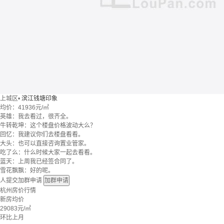
上城区
•
滨江钱塘印象
均价：
41936元/㎡
英雄：我去看过，很齐全。
牛转乾坤：这个楼盘价格波动大么？
回忆：我建议你们去楼盘看看。
大头：也可以直接咨询置业管家。
吃了么：什么时候大家一起去看看。
蓝天：上周我已经签合同了。
雪花飘飘：好的呢。
人提交加群申请
加群申请
杭州房价行情
新房均价
29083
元/㎡
环比上月