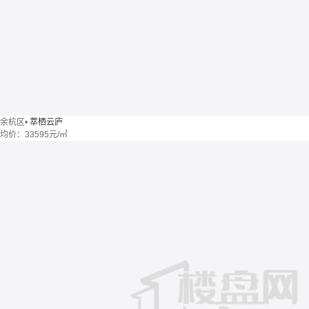
余杭区
•
萃栖云庐
均价：
33595元/㎡