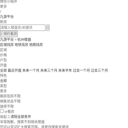
微信小程序
更多
/
九游平台
新房


预约看房
九游平台
>
杭州楼盘
区域找房
地铁找房
地图找房
区域
价格
户型
开盘
全部
最近开盘
未来一个月
未来三个月
未来半年
过去一个月
过去三个月
特色
全部
类型
更多
期房现房不限
销售状态不限
装修不限
vr看房
收起

清除全部条件
非常抱歉，搜索不到相关楼盘
您可以尝试扩大搜索范围，或更改搜索关键词