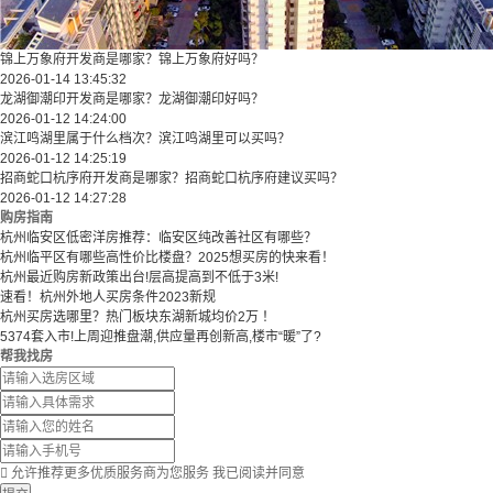
锦上万象府开发商是哪家？锦上万象府好吗？
2026-01-14 13:45:32
龙湖御潮印开发商是哪家？龙湖御潮印好吗？
2026-01-12 14:24:00
滨江鸣湖里属于什么档次？滨江鸣湖里可以买吗？
2026-01-12 14:25:19
招商蛇口杭序府开发商是哪家？招商蛇口杭序府建议买吗？
2026-01-12 14:27:28
购房指南
杭州临安区低密洋房推荐：临安区纯改善社区有哪些？
​​杭州临平区有哪些高性价比楼盘？2025想买房的快来看！​
杭州最近购房新政策出台!层高提高到不低于3米!
速看！杭州外地人买房条件2023新规
杭州买房选哪里？热门板块东湖新城均价2万 ！
5374套入市!上周迎推盘潮,供应量再创新高,楼市“暖”了?
帮我找房

允许推荐更多优质服务商为您服务
我已阅读并同意