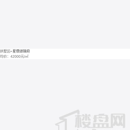
拱墅区
•
星瓒颂锦府
均价：
42000元/㎡