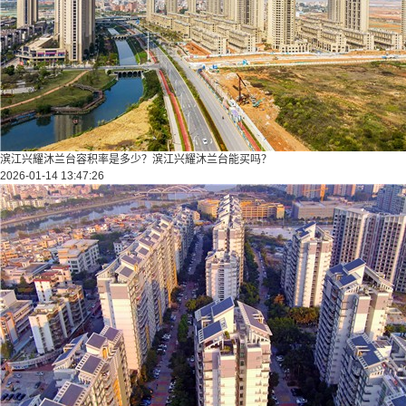
滨江兴耀沐兰台容积率是多少？滨江兴耀沐兰台能买吗？
2026-01-14 13:47:26