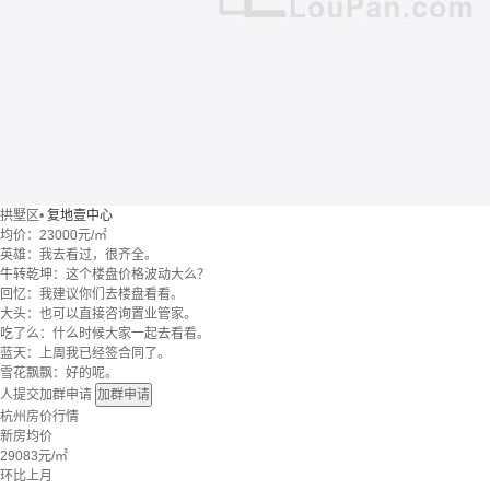
拱墅区
•
复地壹中心
均价：
23000元/㎡
英雄：我去看过，很齐全。
牛转乾坤：这个楼盘价格波动大么？
回忆：我建议你们去楼盘看看。
大头：也可以直接咨询置业管家。
吃了么：什么时候大家一起去看看。
蓝天：上周我已经签合同了。
雪花飘飘：好的呢。
人提交加群申请
加群申请
杭州房价行情
新房均价
29083
元/㎡
环比上月