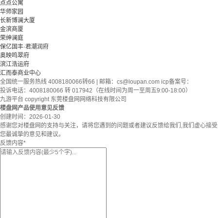
点点公寓
华师家园
长新博澜大厦
金滨商厦
荣绅澜庭
保亿国丰·君潮润府
奥映鸣翠府
滨江浩运府
汇而泰商业中心
全国统一服务热线 4008180066转66 | 邮箱：
cs@loupan.com
icp备案号：
投诉电话：4008180066 转 017942（在线时间为周一至周五9:00-18:00）
九游平台 copyright 东莞楼盘网网络科技有限公司
楼盘网产品使用意见反馈
创建时间：
2026-01-30
感谢您对楼盘网的支持与关注，请将您遇到的问题或者建议反馈给我们,我们虚心接受
您最诚挚的意见和建议。
反馈内容
*