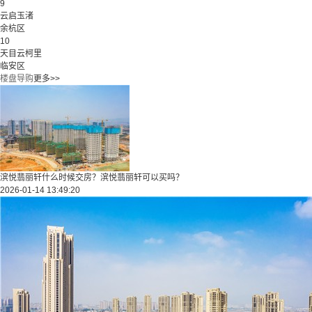
9
云启玉渚
余杭区
10
天目云柯里
临安区
楼盘导购
更多>>
滨悦翡丽轩什么时候交房？滨悦翡丽轩可以买吗？
2026-01-14 13:49:20