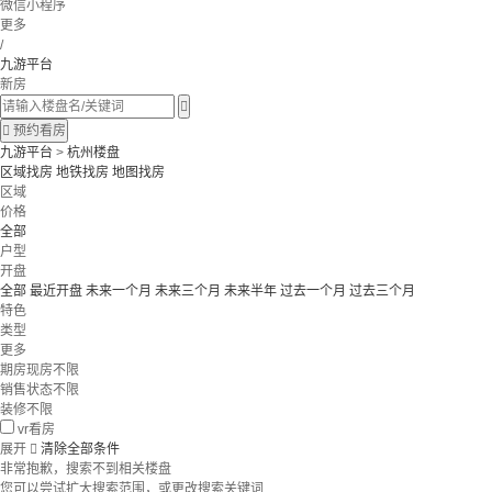
微信小程序
更多
/
九游平台
新房


预约看房
九游平台
>
杭州楼盘
区域找房
地铁找房
地图找房
区域
价格
全部
户型
开盘
全部
最近开盘
未来一个月
未来三个月
未来半年
过去一个月
过去三个月
特色
类型
更多
期房现房不限
销售状态不限
装修不限
vr看房
展开

清除全部条件
非常抱歉，搜索不到相关楼盘
您可以尝试扩大搜索范围，或更改搜索关键词