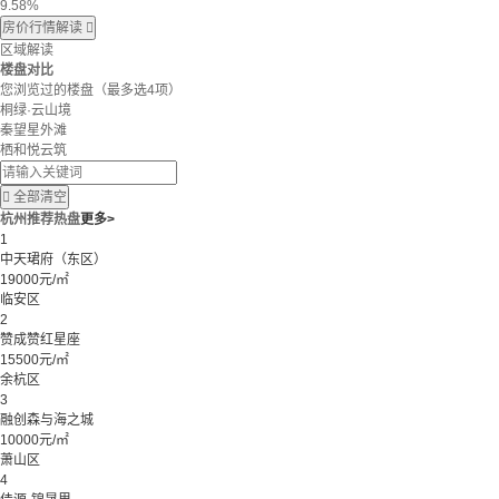
9.58%
房价行情解读

区域解读
楼盘对比
您浏览过的楼盘
（最多选4项）
桐绿·云山境
秦望星外滩
栖和悦云筑

全部清空
杭州推荐热盘
更多>
1
中天珺府（东区）
19000元/㎡
临安区
2
赞成赞红星座
15500元/㎡
余杭区
3
融创森与海之城
10000元/㎡
萧山区
4