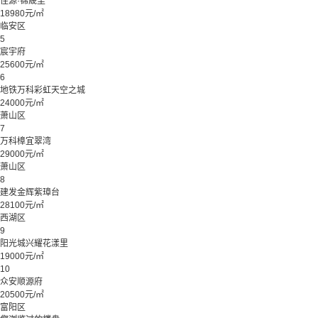
佳源·锦晟里
18980元/㎡
临安区
5
宸宇府
25600元/㎡
6
地铁万科彩虹天空之城
24000元/㎡
萧山区
7
万科樟宜翠湾
29000元/㎡
萧山区
8
建发金辉紫璋台
28100元/㎡
西湖区
9
阳光城兴耀花漾里
19000元/㎡
10
众安顺源府
20500元/㎡
富阳区