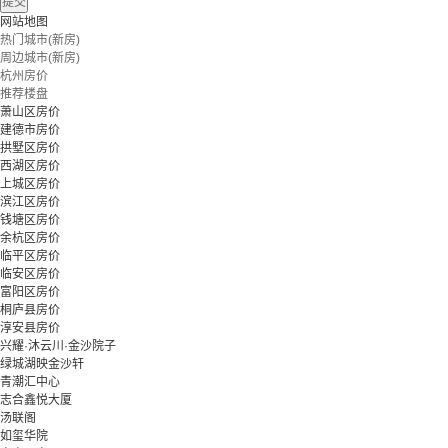
提交
网站地图
热门城市(新房)
周边城市(新房)
杭州房价
推荐楼盘
萧山区房价
建德市房价
拱墅区房价
西湖区房价
上城区房价
滨江区房价
钱塘区房价
余杭区房价
临平区房价
临安区房价
富阳区房价
桐庐县房价
淳安县房价
兴耀·沐云川·金沙院子
绿城湖映金沙轩
青潮汇中心
志合鑫悦大厦
汤联阁
如玺华院