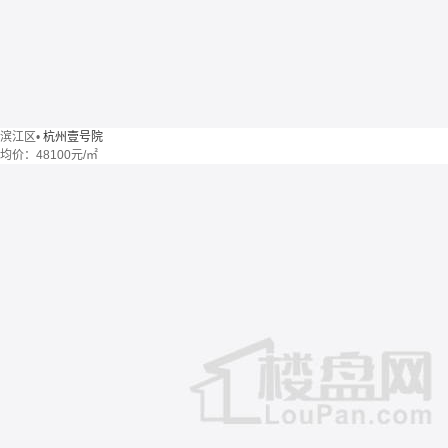
滨江区
•
杭州壹号院
均价：
48100元/㎡