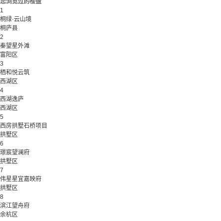
您浏览过的楼盘
1
桐绿·云山境
桐庐县
2
秦望星外滩
富阳区
3
栖和悦云筑
西湖区
4
西湖逸庐
西湖区
5
西房拱墅石桥项目
拱墅区
6
璟宸望澜府
拱墅区
7
伟星星宜嘉映府
拱墅区
8
滨江望舟府
余杭区