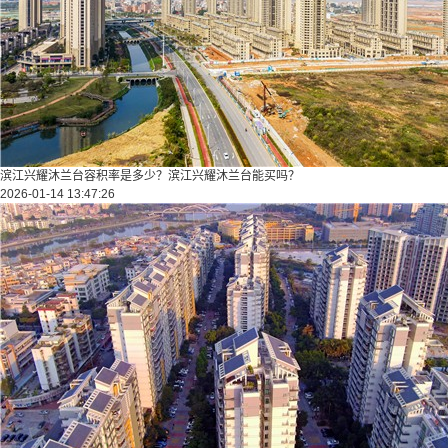
滨江兴耀沐兰台容积率是多少？滨江兴耀沐兰台能买吗？
2026-01-14 13:47:26