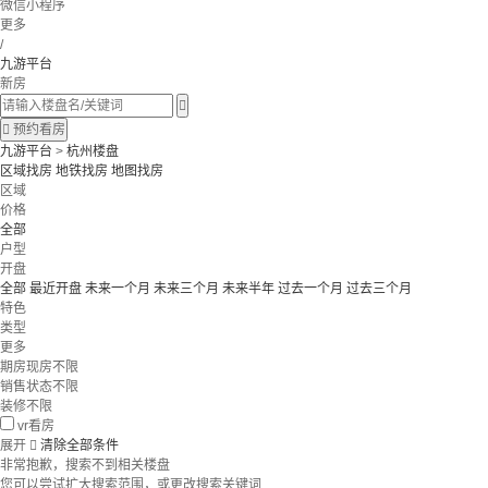
微信小程序
更多
/
九游平台
新房


预约看房
九游平台
>
杭州楼盘
区域找房
地铁找房
地图找房
区域
价格
全部
户型
开盘
全部
最近开盘
未来一个月
未来三个月
未来半年
过去一个月
过去三个月
特色
类型
更多
期房现房不限
销售状态不限
装修不限
vr看房
展开

清除全部条件
非常抱歉，搜索不到相关楼盘
您可以尝试扩大搜索范围，或更改搜索关键词