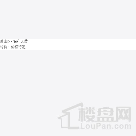
萧山区
•
保利天珺
均价：
价格待定