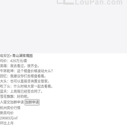
临安区
•
青山湖玫瑰园
均价：
420万元/套
英雄：我去看过，很齐全。
牛转乾坤：这个楼盘价格波动大么？
回忆：我建议你们去楼盘看看。
大头：也可以直接咨询置业管家。
吃了么：什么时候大家一起去看看。
蓝天：上周我已经签合同了。
雪花飘飘：好的呢。
人提交加群申请
加群申请
杭州房价行情
新房均价
29083
元/㎡
环比上月