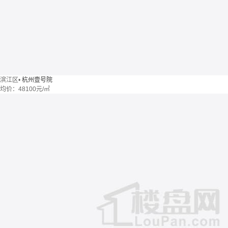
滨江区
•
杭州壹号院
均价：
48100元/㎡