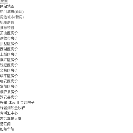
提交
网站地图
热门城市(新房)
周边城市(新房)
杭州房价
推荐楼盘
萧山区房价
建德市房价
拱墅区房价
西湖区房价
上城区房价
滨江区房价
钱塘区房价
余杭区房价
临平区房价
临安区房价
富阳区房价
桐庐县房价
淳安县房价
兴耀·沐云川·金沙院子
绿城湖映金沙轩
青潮汇中心
志合鑫悦大厦
汤联阁
如玺华院