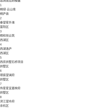
您浏览过的楼盘
1
桐绿·云山境
桐庐县
2
秦望星外滩
富阳区
3
栖和悦云筑
西湖区
4
西湖逸庐
西湖区
5
西房拱墅石桥项目
拱墅区
6
璟宸望澜府
拱墅区
7
伟星星宜嘉映府
拱墅区
8
滨江望舟府
余杭区