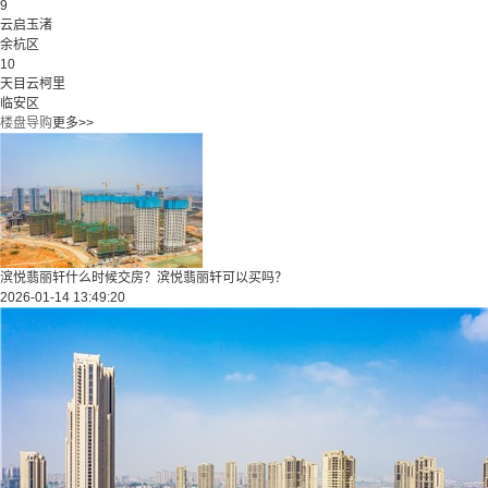
9
云启玉渚
余杭区
10
天目云柯里
临安区
楼盘导购
更多>>
滨悦翡丽轩什么时候交房？滨悦翡丽轩可以买吗？
2026-01-14 13:49:20