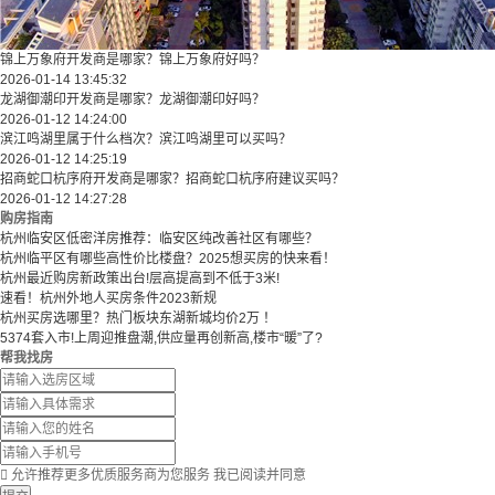
锦上万象府开发商是哪家？锦上万象府好吗？
2026-01-14 13:45:32
龙湖御潮印开发商是哪家？龙湖御潮印好吗？
2026-01-12 14:24:00
滨江鸣湖里属于什么档次？滨江鸣湖里可以买吗？
2026-01-12 14:25:19
招商蛇口杭序府开发商是哪家？招商蛇口杭序府建议买吗？
2026-01-12 14:27:28
购房指南
杭州临安区低密洋房推荐：临安区纯改善社区有哪些？
​​杭州临平区有哪些高性价比楼盘？2025想买房的快来看！​
杭州最近购房新政策出台!层高提高到不低于3米!
速看！杭州外地人买房条件2023新规
杭州买房选哪里？热门板块东湖新城均价2万 ！
5374套入市!上周迎推盘潮,供应量再创新高,楼市“暖”了?
帮我找房

允许推荐更多优质服务商为您服务
我已阅读并同意