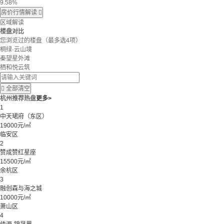
9.58%
房价行情解读

区域解读
楼盘对比
您浏览过的楼盘
（最多选4项）
桐绿·云山境
秦望星外滩
栖和悦云筑

全部清空
杭州推荐热盘
更多>
1
中天珺府（东区）
19000元/㎡
临安区
2
赞成赞红星座
15500元/㎡
余杭区
3
融创森与海之城
10000元/㎡
萧山区
4