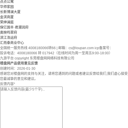
点点公寓
华师家园
长新博澜大厦
金滨商厦
荣绅澜庭
保亿国丰·君潮润府
奥映鸣翠府
滨江浩运府
汇而泰商业中心
全国统一服务热线 4008180066转66 | 邮箱：
cs@loupan.com
icp备案号：
投诉电话：4008180066 转 017942（在线时间为周一至周五9:00-18:00）
九游平台 copyright 东莞楼盘网网络科技有限公司
楼盘网产品使用意见反馈
创建时间：
2026-01-30
感谢您对楼盘网的支持与关注，请将您遇到的问题或者建议反馈给我们,我们虚心接受
您最诚挚的意见和建议。
反馈内容
*