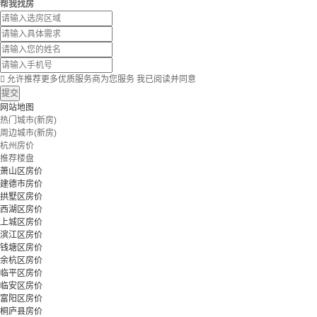
帮我找房

允许推荐更多优质服务商为您服务
我已阅读并同意
提交
网站地图
热门城市(新房)
周边城市(新房)
杭州房价
推荐楼盘
萧山区房价
建德市房价
拱墅区房价
西湖区房价
上城区房价
滨江区房价
钱塘区房价
余杭区房价
临平区房价
临安区房价
富阳区房价
桐庐县房价