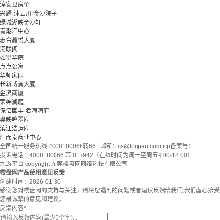
淳安县房价
兴耀·沐云川·金沙院子
绿城湖映金沙轩
青潮汇中心
志合鑫悦大厦
汤联阁
如玺华院
点点公寓
华师家园
长新博澜大厦
金滨商厦
荣绅澜庭
保亿国丰·君潮润府
奥映鸣翠府
滨江浩运府
汇而泰商业中心
全国统一服务热线 4008180066转66 | 邮箱：
cs@loupan.com
icp备案号：
投诉电话：4008180066 转 017942（在线时间为周一至周五9:00-18:00）
九游平台 copyright 东莞楼盘网网络科技有限公司
楼盘网产品使用意见反馈
创建时间：
2026-01-30
感谢您对楼盘网的支持与关注，请将您遇到的问题或者建议反馈给我们,我们虚心接受
您最诚挚的意见和建议。
反馈内容
*