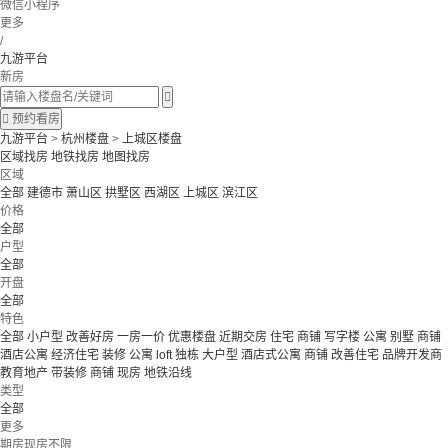
微信小程序
更多
/
九游平台
新房


预约看房
九游平台
>
杭州楼盘
>
上城区楼盘
区域找房
地铁找房
地图找房
区域
全部
建德市
萧山区
拱墅区
西湖区
上城区
滨江区
价格
全部
户型
全部
开盘
全部
特色
全部
小户型
改善好房
一房一价
优惠楼盘
近期交房
住宅 商铺 写字楼
公寓 别墅
商铺
酒店公寓
经济住宅
装修
公寓
loft
独栋
大户型
酒店式公寓 商铺
改善住宅
品牌开发商
教育地产
带装修
商铺
现房
地铁沿线
类型
全部
更多
期房现房不限