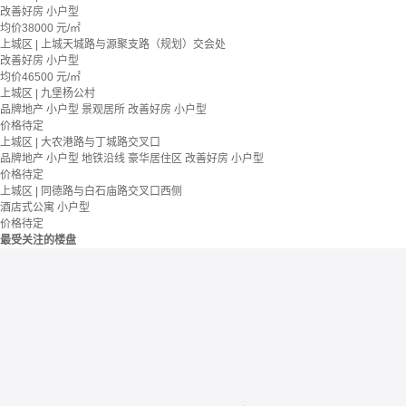
改善好房
小户型
均价
38000
元/㎡
上城区 | 上城天城路与源聚支路（规划）交会处
改善好房
小户型
均价
46500
元/㎡
上城区 | 九堡杨公村
品牌地产
小户型
景观居所
改善好房
小户型
价格待定
上城区 | 大农港路与丁城路交叉口
品牌地产
小户型
地铁沿线
豪华居住区
改善好房
小户型
价格待定
上城区 | 同德路与白石庙路交叉口西侧
酒店式公寓
小户型
价格待定
最受关注的楼盘