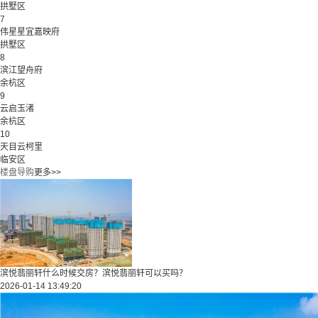
拱墅区
7
伟星星宜嘉映府
拱墅区
8
滨江望舟府
余杭区
9
云启玉渚
余杭区
10
天目云柯里
临安区
楼盘导购
更多>>
滨悦翡丽轩什么时候交房？滨悦翡丽轩可以买吗？
2026-01-14 13:49:20