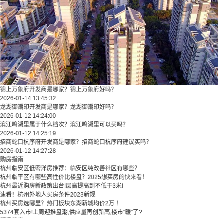
锦上万象府开发商是哪家？锦上万象府好吗？
2026-01-14 13:45:32
龙湖御潮印开发商是哪家？龙湖御潮印好吗？
2026-01-12 14:24:00
滨江鸣湖里属于什么档次？滨江鸣湖里可以买吗？
2026-01-12 14:25:19
招商蛇口杭序府开发商是哪家？招商蛇口杭序府建议买吗？
2026-01-12 14:27:28
购房指南
杭州临安区低密洋房推荐：临安区纯改善社区有哪些？
​​杭州临平区有哪些高性价比楼盘？2025想买房的快来看！​
杭州最近购房新政策出台!层高提高到不低于3米!
速看！杭州外地人买房条件2023新规
杭州买房选哪里？热门板块东湖新城均价2万 ！
5374套入市!上周迎推盘潮,供应量再创新高,楼市“暖”了?