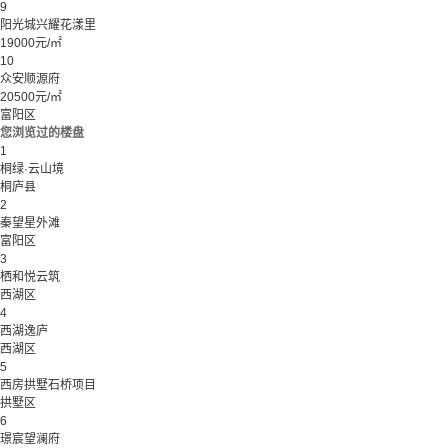
9
阳光城兴耀花漾里
19000元/㎡
10
众安顺源府
20500元/㎡
富阳区
您浏览过的楼盘
1
桐绿·云山境
桐庐县
2
秦望星外滩
富阳区
3
栖和悦云筑
西湖区
4
西湖逸庐
西湖区
5
西房拱墅石桥项目
拱墅区
6
璟宸望澜府