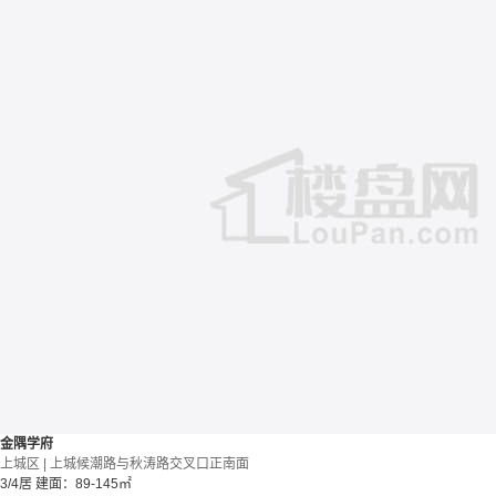
金隅学府
上城区 | 上城候潮路与秋涛路交叉口正南面
3/4居
建面：89-145㎡