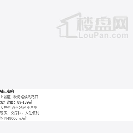
钱江御府
上城区 | 秋涛路候潮路口
3居
建面：89-139㎡
大户型
改善好房
小户型
现房，交房快，入住便利
均价
49000
元/㎡