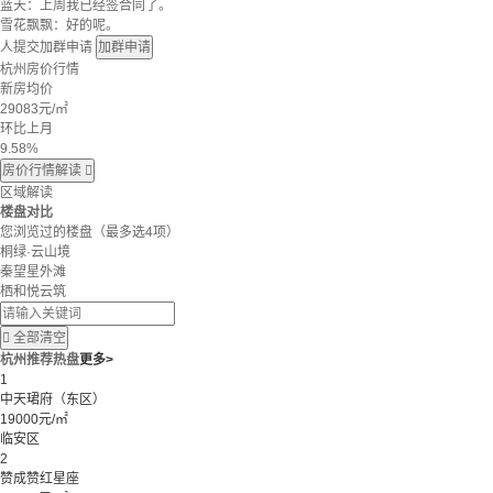
蓝天：上周我已经签合同了。
雪花飘飘：好的呢。
人提交加群申请
加群申请
杭州房价行情
新房均价
29083
元/㎡
环比上月
9.58%
房价行情解读

区域解读
楼盘对比
您浏览过的楼盘
（最多选4项）
桐绿·云山境
秦望星外滩
栖和悦云筑

全部清空
杭州推荐热盘
更多>
1
中天珺府（东区）
19000元/㎡
临安区
2
赞成赞红星座