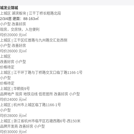
城发云锦城
上城区 湖滨板块 | 江干丁桥长睦路北段
2/3/4居
建面：88-163㎡
小户型
改善好房
现房，交房快，入住便利
均价
20000
元/㎡
上城区 | 江干区红普路与九州路交汇处西侧
小户型
改善好房
均价
26000
元/㎡
上城区
改善好房
小户型
价格待定
上城区 | 江干环丁路与丁桥路交叉口临丁路1166-1号
小户型
价格待定
上城区 | 华鹤街9号
品牌地产
现房
地铁沿线
低密居所
改善好房
小户型
均价
24000
元/㎡
上城区 | 杭州市上城区临丁路1166-1号
小户型
均价
28000
元/㎡
上城区 | 浙江省杭州市临平区石塘西路6号-西150米
品牌开发商
改善好房
小户型
均价
30000
元/㎡