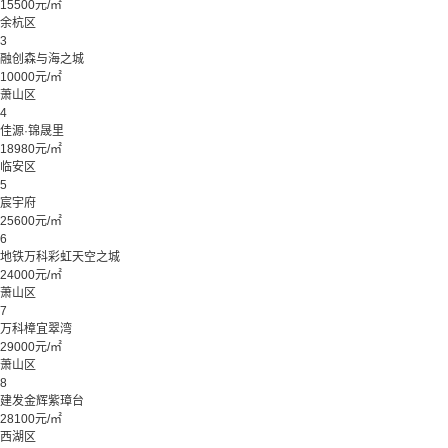
15500元/㎡
余杭区
3
融创森与海之城
10000元/㎡
萧山区
4
佳源·锦晟里
18980元/㎡
临安区
5
宸宇府
25600元/㎡
6
地铁万科彩虹天空之城
24000元/㎡
萧山区
7
万科樟宜翠湾
29000元/㎡
萧山区
8
建发金辉紫璋台
28100元/㎡
西湖区