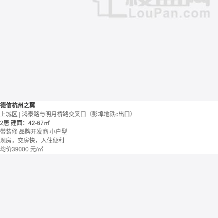
德信杭州之翼
上城区 | 鸿泰路与明月桥路交叉口（彭埠地铁c出口）
2居
建面：42-67㎡
带装修
品牌开发商
小户型
现房，交房快，入住便利
均价
39000
元/㎡