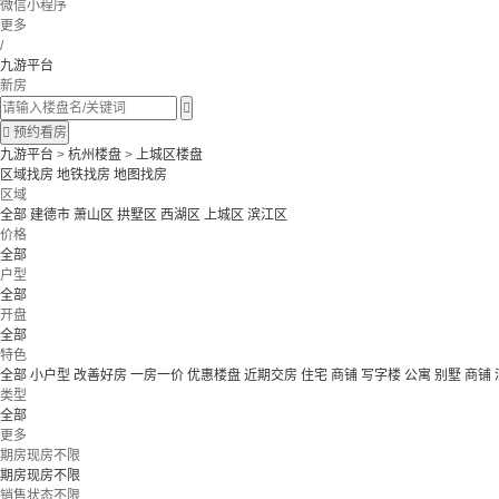
微信小程序
更多
/
九游平台
新房


预约看房
九游平台
>
杭州楼盘
>
上城区楼盘
区域找房
地铁找房
地图找房
区域
全部
建德市
萧山区
拱墅区
西湖区
上城区
滨江区
价格
全部
户型
全部
开盘
全部
特色
全部
小户型
改善好房
一房一价
优惠楼盘
近期交房
住宅 商铺 写字楼
公寓 别墅
商铺
类型
全部
更多
期房现房不限
期房现房不限
销售状态不限