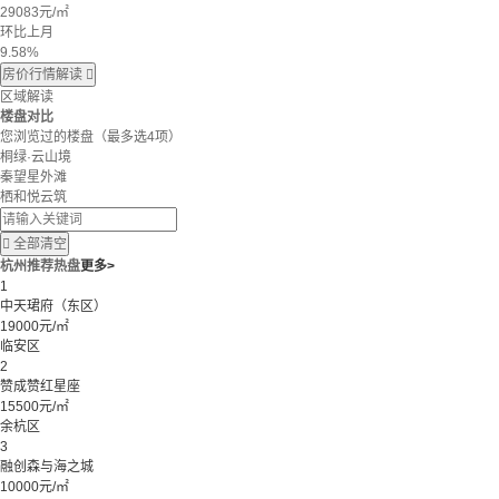
29083
元/㎡
环比上月
9.58%
房价行情解读

区域解读
楼盘对比
您浏览过的楼盘
（最多选4项）
桐绿·云山境
秦望星外滩
栖和悦云筑

全部清空
杭州推荐热盘
更多>
1
中天珺府（东区）
19000元/㎡
临安区
2
赞成赞红星座
15500元/㎡
余杭区
3
融创森与海之城
10000元/㎡