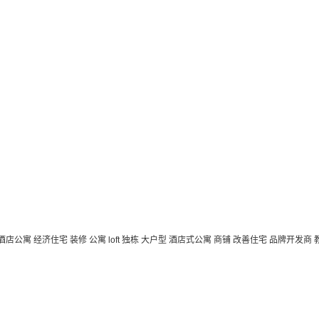
 酒店公寓
经济住宅
装修
公寓
loft
独栋
大户型
酒店式公寓 商铺
改善住宅
品牌开发商