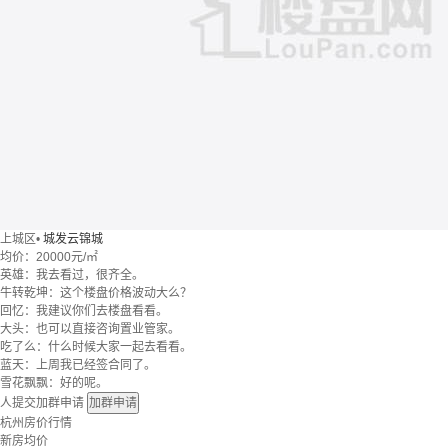
上城区
•
城发云锦城
均价：
20000元/㎡
英雄：我去看过，很齐全。
牛转乾坤：这个楼盘价格波动大么？
回忆：我建议你们去楼盘看看。
大头：也可以直接咨询置业管家。
吃了么：什么时候大家一起去看看。
蓝天：上周我已经签合同了。
雪花飘飘：好的呢。
人提交加群申请
加群申请
杭州房价行情
新房均价