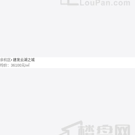
余杭区
•
建发云湖之城
均价：
36100元/㎡