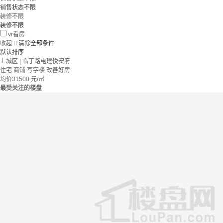
销售状态不限
装修不限
装修不限
vr看房
收起

清除全部条件
默认排序
上城区 | 临丁路电建悦安府
住宅 商铺 写字楼
改善好房
均价
31500
元/㎡
最受关注的楼盘