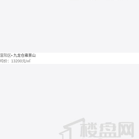
富阳区
•
九龙仓雍景山
均价：
13200元/㎡