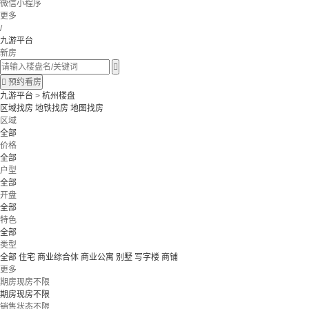
微信小程序
更多
/
九游平台
新房


预约看房
九游平台
>
杭州楼盘
区域找房
地铁找房
地图找房
区域
全部
价格
全部
户型
全部
开盘
全部
特色
全部
类型
全部
住宅
商业综合体
商业公寓
别墅
写字楼
商铺
更多
期房现房不限
期房现房不限
销售状态不限