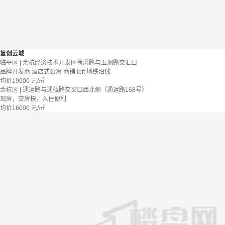
复创云城
临平区 | 余杭经济技术开发区荷禹路与五洲路交汇口
品牌开发商
酒店式公寓 商铺
loft
地铁沿线
均价
19000
元/㎡
余杭区 | 通运路与通益路交叉口西北侧（通运路168号）
现房，交房快，入住便利
均价
16000
元/㎡