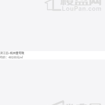
滨江区
•
杭州壹号院
均价：
48100元/㎡