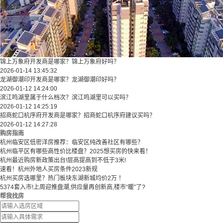
锦上万象府开发商是哪家？锦上万象府好吗？
2026-01-14 13:45:32
龙湖御潮印开发商是哪家？龙湖御潮印好吗？
2026-01-12 14:24:00
滨江鸣湖里属于什么档次？滨江鸣湖里可以买吗？
2026-01-12 14:25:19
招商蛇口杭序府开发商是哪家？招商蛇口杭序府建议买吗？
2026-01-12 14:27:28
购房指南
杭州临安区低密洋房推荐：临安区纯改善社区有哪些？
​​杭州临平区有哪些高性价比楼盘？2025想买房的快来看！​
杭州最近购房新政策出台!层高提高到不低于3米!
速看！杭州外地人买房条件2023新规
杭州买房选哪里？热门板块东湖新城均价2万 ！
5374套入市!上周迎推盘潮,供应量再创新高,楼市“暖”了?
帮我找房