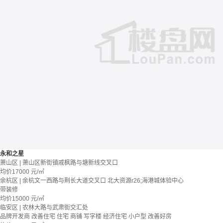
永和之星
萧山区 | 萧山区新街镇戚枫路与塘新线交叉口
均价
17000
元/㎡
余杭区 | 余杭文一西路与荆长大道交叉口 北大资源r26;海港城体验中心
带装修
均价
15000
元/㎡
临安区 | 农林大路与武肃街交汇处
品牌开发商
改善住宅
住宅 商铺 写字楼
经济住宅
小户型
改善好房