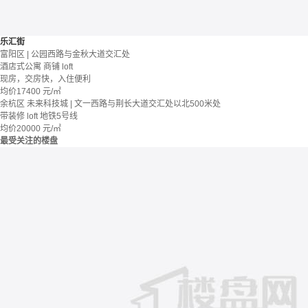
乐汇街
富阳区 | 公园西路与金秋大道交汇处
酒店式公寓 商铺
loft
现房，交房快，入住便利
均价
17400
元/㎡
余杭区 未来科技城 | 文一西路与荆长大道交汇处以北500米处
带装修
loft
地铁5号线
均价
20000
元/㎡
最受关注的楼盘