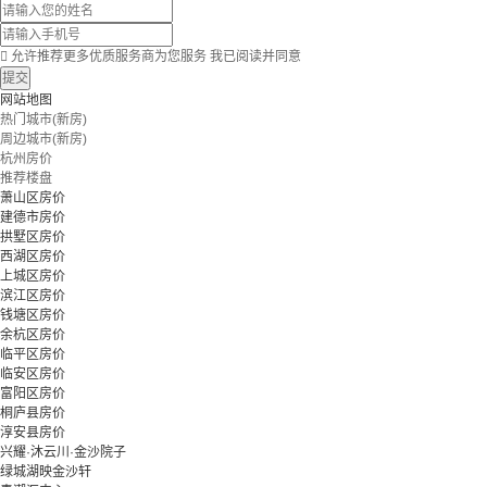

允许推荐更多优质服务商为您服务
我已阅读并同意
提交
网站地图
热门城市(新房)
周边城市(新房)
杭州房价
推荐楼盘
萧山区房价
建德市房价
拱墅区房价
西湖区房价
上城区房价
滨江区房价
钱塘区房价
余杭区房价
临平区房价
临安区房价
富阳区房价
桐庐县房价
淳安县房价
兴耀·沐云川·金沙院子
绿城湖映金沙轩