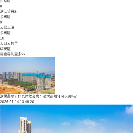
拱墅区
8
滨江望舟府
余杭区
9
云启玉渚
余杭区
10
天目云柯里
临安区
楼盘导购
更多>>
滨悦翡丽轩什么时候交房？滨悦翡丽轩可以买吗？
2026-01-14 13:49:20