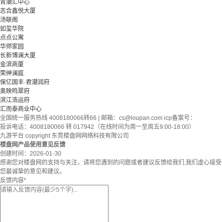
青潮汇中心
志合鑫悦大厦
汤联阁
如玺华院
点点公寓
华师家园
长新博澜大厦
金滨商厦
荣绅澜庭
保亿国丰·君潮润府
奥映鸣翠府
滨江浩运府
汇而泰商业中心
全国统一服务热线 4008180066转66 | 邮箱：
cs@loupan.com
icp备案号：
投诉电话：4008180066 转 017942（在线时间为周一至周五9:00-18:00）
九游平台 copyright 东莞楼盘网网络科技有限公司
楼盘网产品使用意见反馈
创建时间：
2026-01-30
感谢您对楼盘网的支持与关注，请将您遇到的问题或者建议反馈给我们,我们虚心接受
您最诚挚的意见和建议。
反馈内容
*