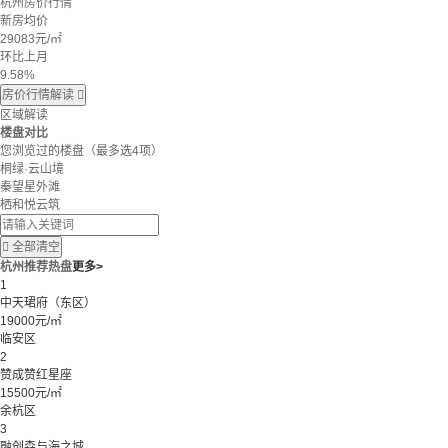
杭州房价行情
新房均价
29083
元/㎡
环比上月
9.58%
房价行情解读

区域解读
楼盘对比
您浏览过的楼盘
（最多选4项）
桐绿·云山境
秦望星外滩
栖和悦云筑

全部清空
杭州推荐热盘
更多>
1
中天珺府（东区）
19000元/㎡
临安区
2
赞成赞红星座
15500元/㎡
余杭区
3
融创森与海之城