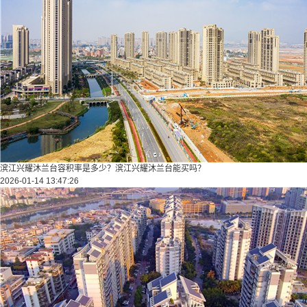
滨江兴耀沐兰台容积率是多少？滨江兴耀沐兰台能买吗？
2026-01-14 13:47:26