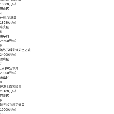
10000元/㎡
萧山区
4
佳源·锦晟里
18980元/㎡
临安区
5
宸宇府
25600元/㎡
6
地铁万科彩虹天空之城
24000元/㎡
萧山区
7
万科樟宜翠湾
29000元/㎡
萧山区
8
建发金辉紫璋台
28100元/㎡
西湖区
9
阳光城兴耀花漾里
19000元/㎡