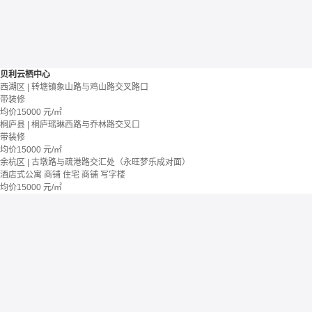
贝利云栖中心
西湖区 | 转塘镇象山路与鸡山路交叉路口
带装修
均价
15000
元/㎡
桐庐县 | 桐庐瑶琳西路与乔林路交叉口
带装修
均价
15000
元/㎡
余杭区 | 古墩路与疏港路交汇处（永旺梦乐成对面）
酒店式公寓 商铺
住宅 商铺 写字楼
均价
15000
元/㎡