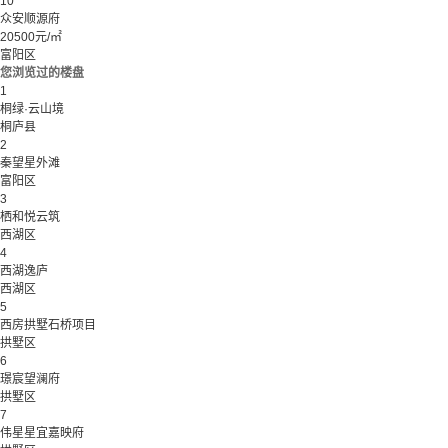
10
众安顺源府
20500元/㎡
富阳区
您浏览过的楼盘
1
桐绿·云山境
桐庐县
2
秦望星外滩
富阳区
3
栖和悦云筑
西湖区
4
西湖逸庐
西湖区
5
西房拱墅石桥项目
拱墅区
6
璟宸望澜府
拱墅区
7
伟星星宜嘉映府