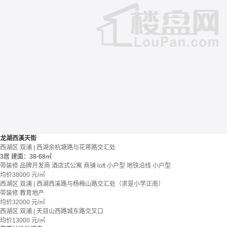
龙湖西溪天街
西湖区 双浦 | 西湖余杭塘路与花蒋路交汇处
3居
建面：38-68㎡
带装修
品牌开发商
酒店式公寓 商铺
loft
小户型
地铁沿线
小户型
均价
38000
元/㎡
西湖区 双浦 | 西湖西溪路与杨梅山路交汇处（求是小学正南）
带装修
教育地产
均价
32000
元/㎡
西湖区 双浦 | 天目山西路城东路交叉口
均价
13000
元/㎡