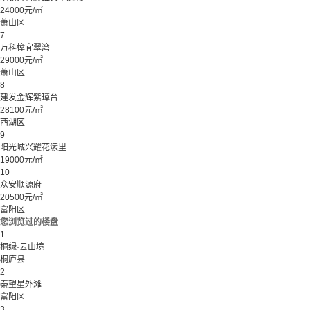
24000元/㎡
萧山区
7
万科樟宜翠湾
29000元/㎡
萧山区
8
建发金辉紫璋台
28100元/㎡
西湖区
9
阳光城兴耀花漾里
19000元/㎡
10
众安顺源府
20500元/㎡
富阳区
您浏览过的楼盘
1
桐绿·云山境
桐庐县
2
秦望星外滩
富阳区
3