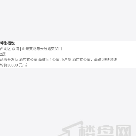
坤生栖悦
西湖区 双浦 | 山景支路与云展路交叉口
2居
品牌开发商
酒店式公寓 商铺
loft
公寓
小户型
酒店式公寓，商铺
地铁沿线
均价
30000
元/㎡