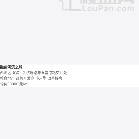
融创河滨之城
西湖区 双浦 | 余杭塘路与五常港路交汇处
教育地产
品牌开发商
小户型
改善好房
均价
38000
元/㎡