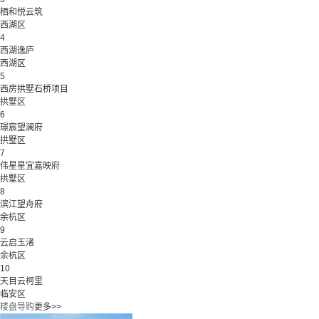
栖和悦云筑
西湖区
4
西湖逸庐
西湖区
5
西房拱墅石桥项目
拱墅区
6
璟宸望澜府
拱墅区
7
伟星星宜嘉映府
拱墅区
8
滨江望舟府
余杭区
9
云启玉渚
余杭区
10
天目云柯里
临安区
楼盘导购
更多>>