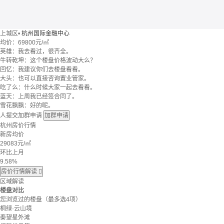
上城区
•
杭州国际金融中心
均价：
69800元/㎡
英雄：我去看过，很齐全。
牛转乾坤：这个楼盘价格波动大么？
回忆：我建议你们去楼盘看看。
大头：也可以直接咨询置业管家。
吃了么：什么时候大家一起去看看。
蓝天：上周我已经签合同了。
雪花飘飘：好的呢。
人提交加群申请
加群申请
杭州房价行情
新房均价
29083
元/㎡
环比上月
9.58%
房价行情解读

区域解读
楼盘对比
您浏览过的楼盘
（最多选4项）
桐绿·云山境
秦望星外滩