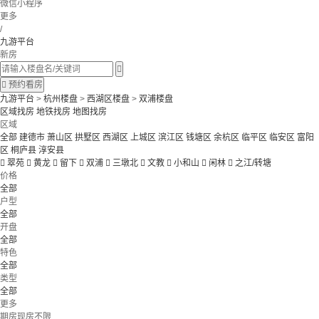
微信小程序
更多
/
九游平台
新房


预约看房
九游平台
>
杭州楼盘
>
西湖区楼盘
>
双浦楼盘
区域找房
地铁找房
地图找房
区域
全部
建德市
萧山区
拱墅区
西湖区
上城区
滨江区
钱塘区
余杭区
临平区
临安区
富阳
区
桐庐县
淳安县

翠苑

黄龙

留下

双浦

三墩北

文教

小和山

闲林

之江/转塘
价格
全部
户型
全部
开盘
全部
特色
全部
类型
全部
更多
期房现房不限