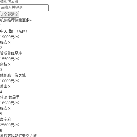
栖和悦云筑

全部清空
杭州推荐热盘
更多>
1
中天珺府（东区）
19000元/㎡
临安区
2
赞成赞红星座
15500元/㎡
余杭区
3
融创森与海之城
10000元/㎡
萧山区
4
佳源·锦晟里
18980元/㎡
临安区
5
宸宇府
25600元/㎡
6
地铁万科彩虹天空之城