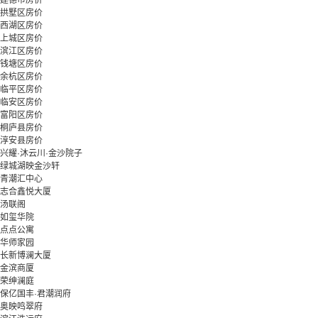
建德市房价
拱墅区房价
西湖区房价
上城区房价
滨江区房价
钱塘区房价
余杭区房价
临平区房价
临安区房价
富阳区房价
桐庐县房价
淳安县房价
兴耀·沐云川·金沙院子
绿城湖映金沙轩
青潮汇中心
志合鑫悦大厦
汤联阁
如玺华院
点点公寓
华师家园
长新博澜大厦
金滨商厦
荣绅澜庭
保亿国丰·君潮润府
奥映鸣翠府