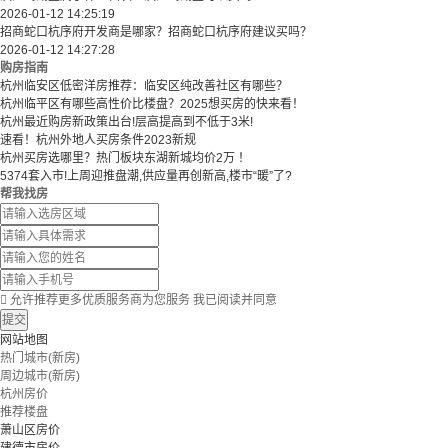
2026-01-12 14:25:19
招商蛇口杭序府开发商是哪家？招商蛇口杭序府建议买吗？
2026-01-12 14:27:28
购房指南
杭州临安区低密洋房推荐：临安区纯改善社区有哪些？
​​杭州临平区有哪些高性价比楼盘？2025想买房的快来看！​
杭州最近购房新政策出台!层高提高到不低于3米!
速看！杭州外地人买房条件2023新规
杭州买房选哪里？热门板块东湖新城均价2万 ！
5374套入市!上周迎推盘潮,供应量再创新高,楼市“暖”了?
帮我找房

允许推荐更多优质服务商为您服务
我已阅读并同意
提交
网站地图
热门城市(新房)
周边城市(新房)
杭州房价
推荐楼盘
萧山区房价