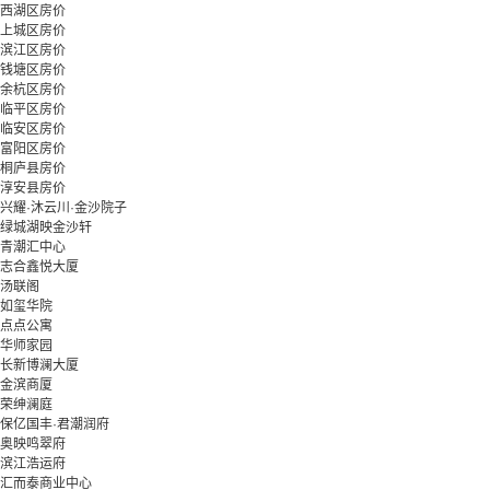
西湖区房价
上城区房价
滨江区房价
钱塘区房价
余杭区房价
临平区房价
临安区房价
富阳区房价
桐庐县房价
淳安县房价
兴耀·沐云川·金沙院子
绿城湖映金沙轩
青潮汇中心
志合鑫悦大厦
汤联阁
如玺华院
点点公寓
华师家园
长新博澜大厦
金滨商厦
荣绅澜庭
保亿国丰·君潮润府
奥映鸣翠府
滨江浩运府
汇而泰商业中心