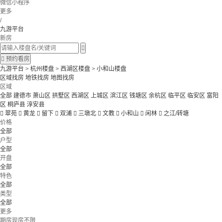
微信小程序
更多
/
九游平台
新房


预约看房
九游平台
>
杭州楼盘
>
西湖区楼盘
>
小和山楼盘
区域找房
地铁找房
地图找房
区域
全部
建德市
萧山区
拱墅区
西湖区
上城区
滨江区
钱塘区
余杭区
临平区
临安区
富阳
区
桐庐县
淳安县

翠苑

黄龙

留下

双浦

三墩北

文教

小和山

闲林

之江/转塘
价格
全部
户型
全部
开盘
全部
特色
全部
类型
全部
更多
期房现房不限