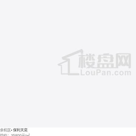
余杭区
•
保利天奕
均价：
35800元/㎡