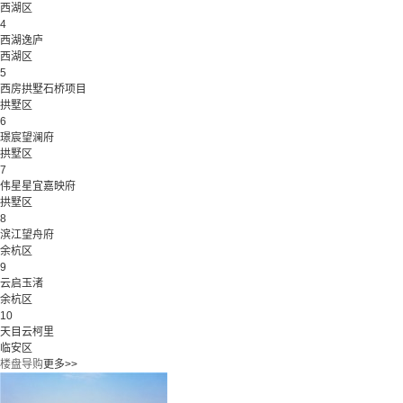
西湖区
4
西湖逸庐
西湖区
5
西房拱墅石桥项目
拱墅区
6
璟宸望澜府
拱墅区
7
伟星星宜嘉映府
拱墅区
8
滨江望舟府
余杭区
9
云启玉渚
余杭区
10
天目云柯里
临安区
楼盘导购
更多>>