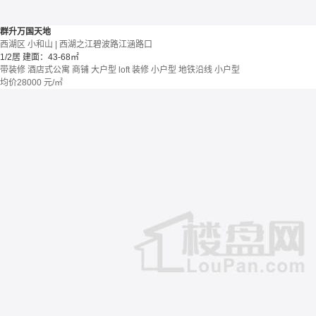
群升万国天地
西湖区 小和山 | 西湖之江碧波路江涵路口
1/2居
建面：43-68㎡
带装修
酒店式公寓 商铺
大户型
loft
装修
小户型
地铁沿线
小户型
均价
28000
元/㎡