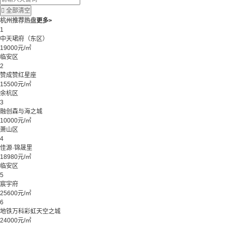

全部清空
杭州推荐热盘
更多>
1
中天珺府（东区）
19000元/㎡
临安区
2
赞成赞红星座
15500元/㎡
余杭区
3
融创森与海之城
10000元/㎡
萧山区
4
佳源·锦晟里
18980元/㎡
临安区
5
宸宇府
25600元/㎡
6
地铁万科彩虹天空之城
24000元/㎡