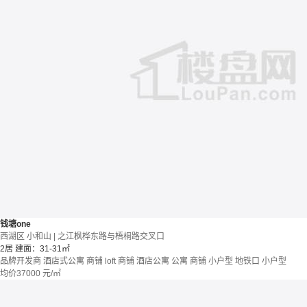
钱塘one
西湖区 小和山 | 之江枫桦东路与梧桐路交叉口
2居
建面：31-31㎡
品牌开发商
酒店式公寓 商铺
loft
商铺 酒店公寓
公寓
商铺
小户型
地铁口
小户型
均价
37000
元/㎡