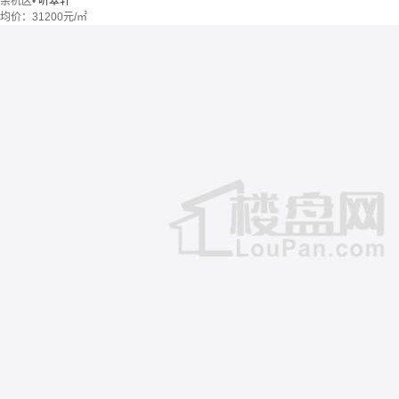
余杭区
•
听翠轩
均价：
31200元/㎡