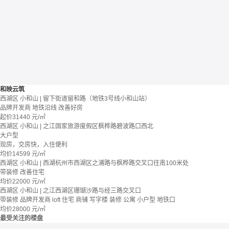
和映云筑
西湖区 小和山 | 留下街道留和路（地铁3号线小和山站）
品牌开发商
地铁沿线
改善好房
起价
31440
元/㎡
西湖区 小和山 | 之江国家旅游度假区枫桦路碧波路口西北
大户型
现房，交房快，入住便利
均价
14599
元/㎡
西湖区 小和山 | 西湖杭州市西湖区之浦路与枫桦路交叉口往南100米处
带装修
改善住宅
均价
22000
元/㎡
西湖区 小和山 | 之江西湖区珊瑚沙路与经三路交叉口
带装修
品牌开发商
loft
住宅 商铺 写字楼
装修
公寓
小户型
地铁口
均价
28000
元/㎡
最受关注的楼盘