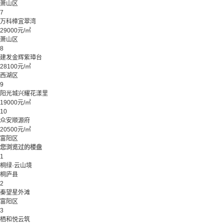
萧山区
7
万科樟宜翠湾
29000元/㎡
萧山区
8
建发金辉紫璋台
28100元/㎡
西湖区
9
阳光城兴耀花漾里
19000元/㎡
10
众安顺源府
20500元/㎡
富阳区
您浏览过的楼盘
1
桐绿·云山境
桐庐县
2
秦望星外滩
富阳区
3
栖和悦云筑