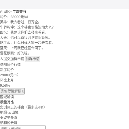
西湖区
•
宝嘉誉府
均价：
28000元/㎡
英雄：我去看过，很齐全。
牛转乾坤：这个楼盘价格波动大么？
回忆：我建议你们去楼盘看看。
大头：也可以直接咨询置业管家。
吃了么：什么时候大家一起去看看。
蓝天：上周我已经签合同了。
雪花飘飘：好的呢。
人提交加群申请
加群申请
杭州房价行情
新房均价
29083
元/㎡
环比上月
9.58%
房价行情解读

区域解读
楼盘对比
您浏览过的楼盘
（最多选4项）
桐绿·云山境
秦望星外滩
栖和悦云筑