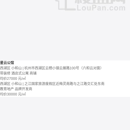
星云公馆
西湖区 小和山 | 杭州市西湖区云栖小镇云展路100号（六和云对面）
带装修
酒店式公寓 商铺
均价
27000
元/㎡
西湖区 小和山 | 之江国家旅游度假区近梅灵南路与之江路交汇处东南
教育地产
品牌开发商
均价
30000
元/㎡