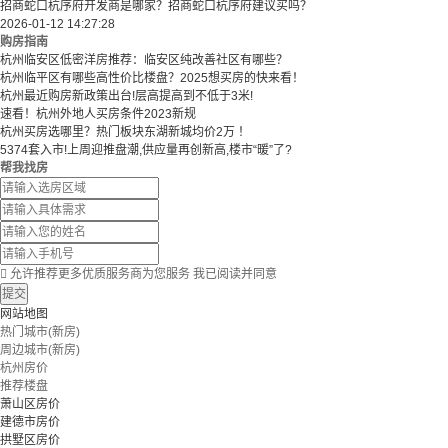
招商蛇口杭序府开发商是哪家？招商蛇口杭序府建议买吗？
2026-01-12 14:27:28
购房指南
杭州临安区低密洋房推荐：临安区纯改善社区有哪些？
​​杭州临平区有哪些高性价比楼盘？2025想买房的快来看！​
杭州最近购房新政策出台!层高提高到不低于3米!
速看！杭州外地人买房条件2023新规
杭州买房选哪里？热门板块东湖新城均价2万 ！
5374套入市!上周迎推盘潮,供应量再创新高,楼市“暖”了?
帮我找房

允许推荐更多优质服务商为您服务
我已阅读并同意
提交
网站地图
热门城市(新房)
周边城市(新房)
杭州房价
推荐楼盘
萧山区房价
建德市房价
拱墅区房价