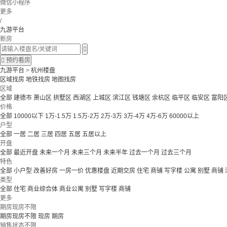
微信小程序
更多
/
九游平台
新房


预约看房
九游平台
>
杭州楼盘
区域找房
地铁找房
地图找房
区域
全部
建德市
萧山区
拱墅区
西湖区
上城区
滨江区
钱塘区
余杭区
临平区
临安区
富阳
价格
全部
10000以下
1万-1.5万
1.5万-2万
2万-3万
3万-4万
4万-6万
60000以上
户型
全部
一居
二居
三居
四居
五居
五居以上
开盘
全部
最近开盘
未来一个月
未来三个月
未来半年
过去一个月
过去三个月
特色
全部
小户型
改善好房
一房一价
优惠楼盘
近期交房
住宅 商铺 写字楼
公寓 别墅
商铺
类型
全部
住宅
商业综合体
商业公寓
别墅
写字楼
商铺
更多
期房现房不限
期房现房不限
现房
期房
销售状态不限