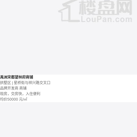
禹洲宋都望林府商铺
拱墅区 | 星桥街与祥兴路交叉口
品牌开发商
商铺
现房，交房快，入住便利
均价
50000
元/㎡