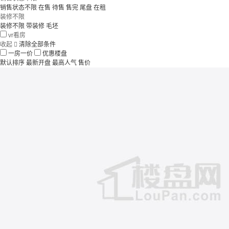
销售状态不限
在售
待售
售完
尾盘
在租
装修不限
装修不限
带装修
毛坯
vr看房
收起

清除全部条件
一房一价
优惠楼盘
默认排序
最新开盘
最高人气
售价