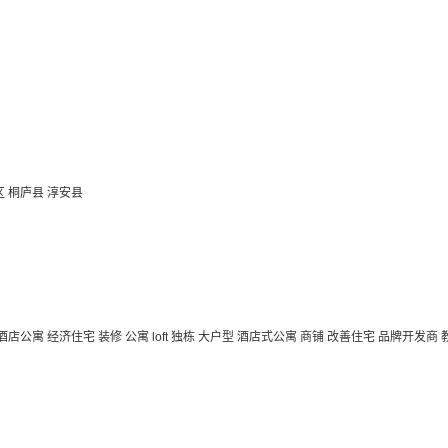
区
桐庐县
淳安县
 酒店公寓
经济住宅
装修
公寓
loft
独栋
大户型
酒店式公寓 商铺
改善住宅
品牌开发商