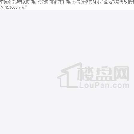
带装修
品牌开发商
酒店式公寓 商铺
商铺 酒店公寓
装修
商铺
小户型
地铁沿线
改善
均价
53000
元/㎡