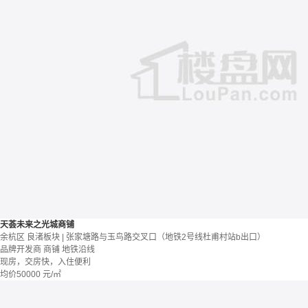
天荟未来之光城商铺
余杭区 良渚板块 | 张家塘路与玉鸟路交叉口（地铁2号线杜甫村站b出口）
品牌开发商
商铺
地铁沿线
现房，交房快，入住便利
均价
50000
元/㎡