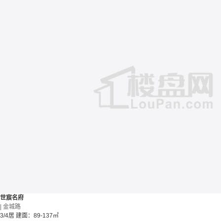
世宸名府
| 金城路
3/4居
建面：89-137㎡