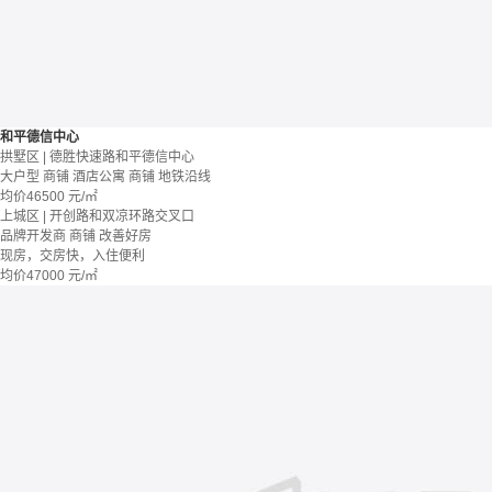
和平德信中心
拱墅区 | 德胜快速路和平德信中心
大户型
商铺 酒店公寓
商铺
地铁沿线
均价
46500
元/㎡
上城区 | 开创路和双凉环路交叉口
品牌开发商
商铺
改善好房
现房，交房快，入住便利
均价
47000
元/㎡