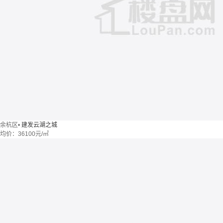
余杭区
•
建发云湖之城
均价：
36100元/㎡