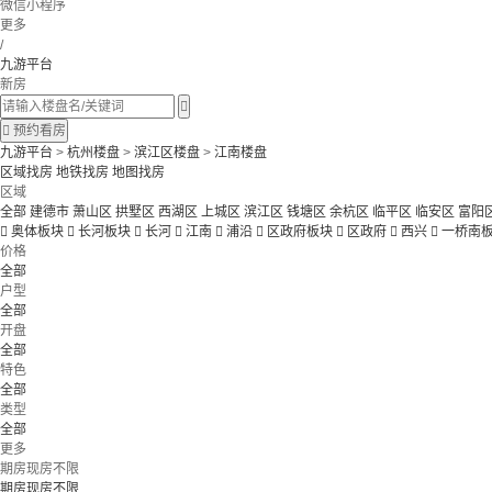
微信小程序
更多
/
九游平台
新房


预约看房
九游平台
>
杭州楼盘
>
滨江区楼盘
>
江南楼盘
区域找房
地铁找房
地图找房
区域
全部
建德市
萧山区
拱墅区
西湖区
上城区
滨江区
钱塘区
余杭区
临平区
临安区
富阳

奥体板块

长河板块

长河

江南

浦沿

区政府板块

区政府

西兴

一桥南
价格
全部
户型
全部
开盘
全部
特色
全部
类型
全部
更多
期房现房不限
期房现房不限