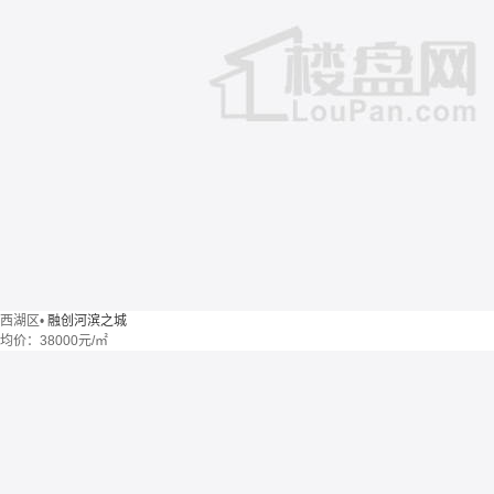
西湖区
•
融创河滨之城
均价：
38000元/㎡