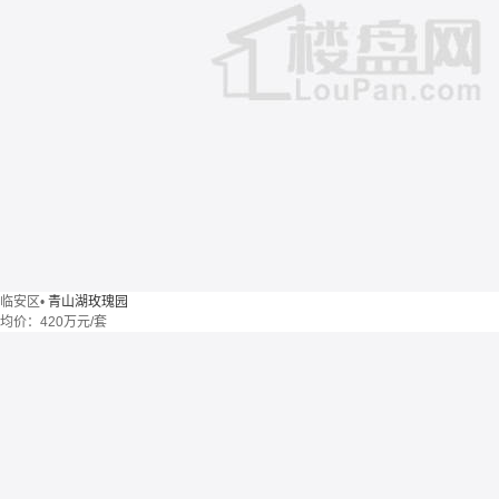
临安区
•
青山湖玫瑰园
均价：
420万元/套