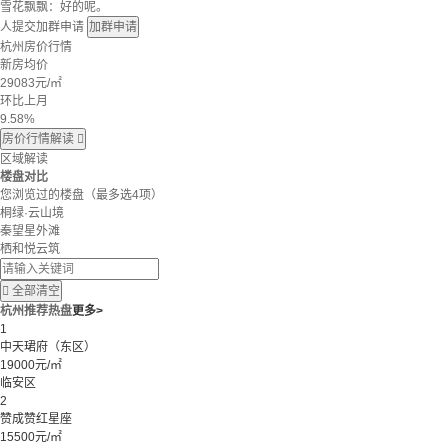
雪花飘飘：好的呢。
人提交加群申请
加群申请
杭州房价行情
新房均价
29083
元/㎡
环比上月
9.58%
房价行情解读

区域解读
楼盘对比
您浏览过的楼盘
（最多选4项）
桐绿·云山境
秦望星外滩
栖和悦云筑

全部清空
杭州推荐热盘
更多>
1
中天珺府（东区）
19000元/㎡
临安区
2
赞成赞红星座
15500元/㎡