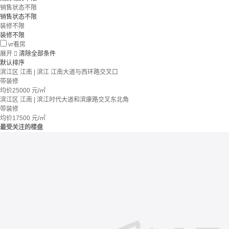
销售状态不限
销售状态不限
装修不限
装修不限
vr看房
展开

清除全部条件
默认排序
滨江区 江南 | 滨江 江南大道与西环路交叉口
带装修
均价
25000
元/㎡
滨江区 江南 | 滨江时代大道和滨康路交叉东北角
带装修
均价
17500
元/㎡
最受关注的楼盘