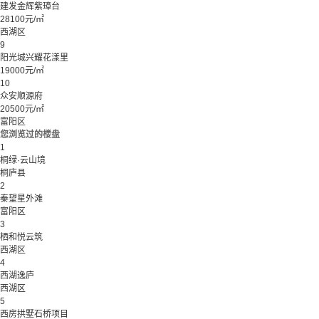
建发金辉紫璋台
28100元/㎡
西湖区
9
阳光城兴耀花漾里
19000元/㎡
10
众安顺源府
20500元/㎡
富阳区
您浏览过的楼盘
1
桐绿·云山境
桐庐县
2
秦望星外滩
富阳区
3
栖和悦云筑
西湖区
4
西湖逸庐
西湖区
5
西房拱墅石桥项目