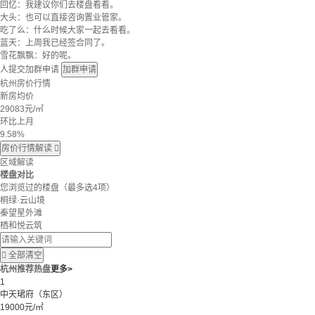
回忆：我建议你们去楼盘看看。
大头：也可以直接咨询置业管家。
吃了么：什么时候大家一起去看看。
蓝天：上周我已经签合同了。
雪花飘飘：好的呢。
人提交加群申请
加群申请
杭州房价行情
新房均价
29083
元/㎡
环比上月
9.58%
房价行情解读

区域解读
楼盘对比
您浏览过的楼盘
（最多选4项）
桐绿·云山境
秦望星外滩
栖和悦云筑

全部清空
杭州推荐热盘
更多>
1
中天珺府（东区）
19000元/㎡