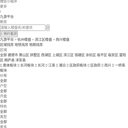
微信小程序
更多
/
九游平台
新房


预约看房
九游平台
>
杭州楼盘
>
滨江区楼盘
>
西兴楼盘
区域找房
地铁找房
地图找房
区域
全部
建德市
萧山区
拱墅区
西湖区
上城区
滨江区
钱塘区
余杭区
临平区
临安区
富阳
区
桐庐县
淳安县

奥体板块

长河板块

长河

江南

浦沿

区政府板块

区政府

西兴

一桥南
板块
价格
全部
户型
全部
开盘
全部
特色
全部
类型
全部
更多