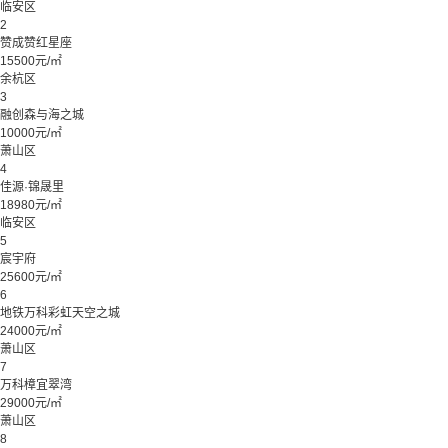
临安区
2
赞成赞红星座
15500元/㎡
余杭区
3
融创森与海之城
10000元/㎡
萧山区
4
佳源·锦晟里
18980元/㎡
临安区
5
宸宇府
25600元/㎡
6
地铁万科彩虹天空之城
24000元/㎡
萧山区
7
万科樟宜翠湾
29000元/㎡
萧山区
8