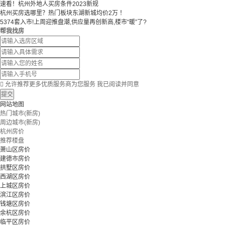
速看！杭州外地人买房条件2023新规
杭州买房选哪里？热门板块东湖新城均价2万 ！
5374套入市!上周迎推盘潮,供应量再创新高,楼市“暖”了?
帮我找房

允许推荐更多优质服务商为您服务
我已阅读并同意
提交
网站地图
热门城市(新房)
周边城市(新房)
杭州房价
推荐楼盘
萧山区房价
建德市房价
拱墅区房价
西湖区房价
上城区房价
滨江区房价
钱塘区房价
余杭区房价
临平区房价