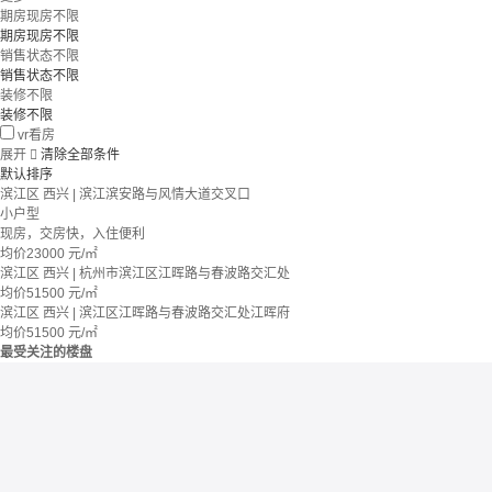
期房现房不限
期房现房不限
销售状态不限
销售状态不限
装修不限
装修不限
vr看房
展开

清除全部条件
默认排序
滨江区 西兴 | 滨江滨安路与风情大道交叉口
小户型
现房，交房快，入住便利
均价
23000
元/㎡
滨江区 西兴 | 杭州市滨江区江晖路与春波路交汇处
均价
51500
元/㎡
滨江区 西兴 | 滨江区江晖路与春波路交汇处江晖府
均价
51500
元/㎡
最受关注的楼盘