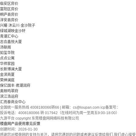
临安区房价
富阳区房价
桐庐县房价
淳安县房价
兴耀·沐云川·金沙院子
绿城湖映金沙轩
青潮汇中心
志合鑫悦大厦
汤联阁
如玺华院
点点公寓
华师家园
长新博澜大厦
金滨商厦
荣绅澜庭
保亿国丰·君潮润府
奥映鸣翠府
滨江浩运府
汇而泰商业中心
全国统一服务热线 4008180066转66 | 邮箱：
cs@loupan.com
icp备案号：
投诉电话：4008180066 转 017942（在线时间为周一至周五9:00-18:00）
九游平台 copyright 东莞楼盘网网络科技有限公司
楼盘网产品使用意见反馈
创建时间：
2026-01-30
感谢您对楼盘网的支持与关注，请将您遇到的问题或者建议反馈给我们,我们虚心接受