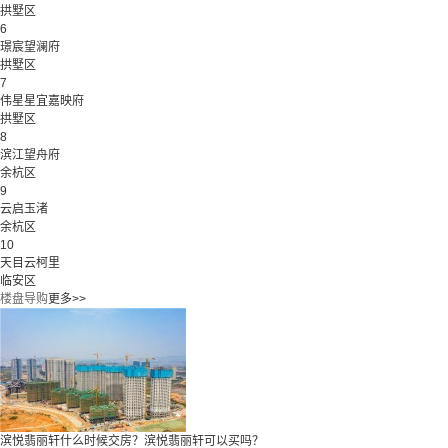
拱墅区
6
璟宸望澜府
拱墅区
7
伟星星宜嘉映府
拱墅区
8
滨江望舟府
余杭区
9
云启玉渚
余杭区
10
天目云柯里
临安区
楼盘导购
更多>>
滨悦翡丽轩什么时候交房？滨悦翡丽轩可以买吗？