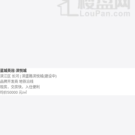
蓝城英冠·滨悦城
滨江区 长河 | 滨盛路滨悦城(建设中)
品牌开发商
地铁沿线
现房，交房快，入住便利
均价
50000
元/㎡