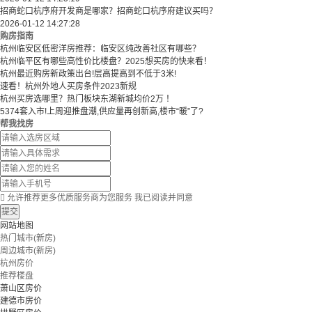
招商蛇口杭序府开发商是哪家？招商蛇口杭序府建议买吗？
2026-01-12 14:27:28
购房指南
杭州临安区低密洋房推荐：临安区纯改善社区有哪些？
​​杭州临平区有哪些高性价比楼盘？2025想买房的快来看！​
杭州最近购房新政策出台!层高提高到不低于3米!
速看！杭州外地人买房条件2023新规
杭州买房选哪里？热门板块东湖新城均价2万 ！
5374套入市!上周迎推盘潮,供应量再创新高,楼市“暖”了?
帮我找房

允许推荐更多优质服务商为您服务
我已阅读并同意
提交
网站地图
热门城市(新房)
周边城市(新房)
杭州房价
推荐楼盘
萧山区房价
建德市房价