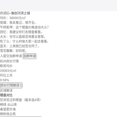
西湖区
•
融创河滨之城
均价：
38000元/㎡
英雄：我去看过，很齐全。
牛转乾坤：这个楼盘价格波动大么？
回忆：我建议你们去楼盘看看。
大头：也可以直接咨询置业管家。
吃了么：什么时候大家一起去看看。
蓝天：上周我已经签合同了。
雪花飘飘：好的呢。
人提交加群申请
加群申请
杭州房价行情
新房均价
29083
元/㎡
环比上月
9.58%
房价行情解读

区域解读
楼盘对比
您浏览过的楼盘
（最多选4项）
桐绿·云山境
秦望星外滩
栖和悦云筑