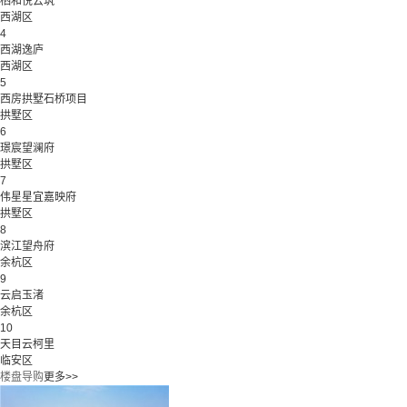
栖和悦云筑
西湖区
4
西湖逸庐
西湖区
5
西房拱墅石桥项目
拱墅区
6
璟宸望澜府
拱墅区
7
伟星星宜嘉映府
拱墅区
8
滨江望舟府
余杭区
9
云启玉渚
余杭区
10
天目云柯里
临安区
楼盘导购
更多>>