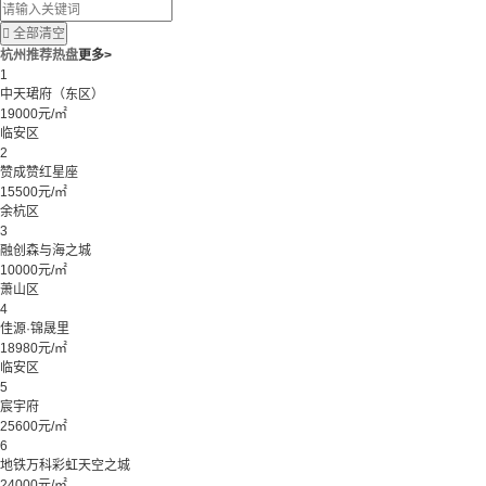

全部清空
杭州推荐热盘
更多>
1
中天珺府（东区）
19000元/㎡
临安区
2
赞成赞红星座
15500元/㎡
余杭区
3
融创森与海之城
10000元/㎡
萧山区
4
佳源·锦晟里
18980元/㎡
临安区
5
宸宇府
25600元/㎡
6
地铁万科彩虹天空之城
24000元/㎡