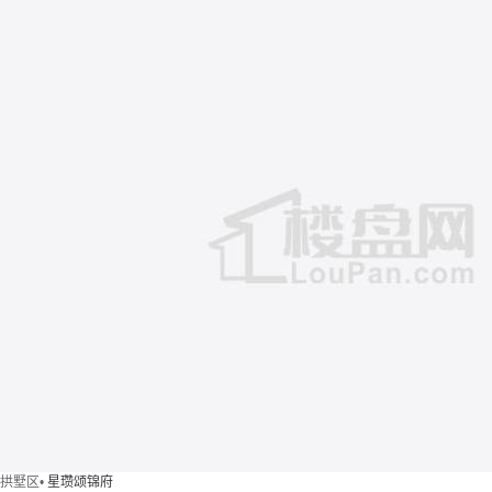
拱墅区
•
星瓒颂锦府