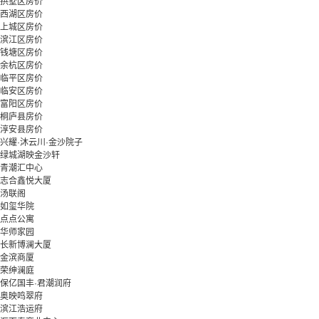
拱墅区房价
西湖区房价
上城区房价
滨江区房价
钱塘区房价
余杭区房价
临平区房价
临安区房价
富阳区房价
桐庐县房价
淳安县房价
兴耀·沐云川·金沙院子
绿城湖映金沙轩
青潮汇中心
志合鑫悦大厦
汤联阁
如玺华院
点点公寓
华师家园
长新博澜大厦
金滨商厦
荣绅澜庭
保亿国丰·君潮润府
奥映鸣翠府
滨江浩运府