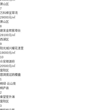
萧山区
7
万科樟宜翠湾
29000元/㎡
萧山区
8
建发金辉紫璋台
28100元/㎡
西湖区
9
阳光城兴耀花漾里
19000元/㎡
10
众安顺源府
20500元/㎡
富阳区
您浏览过的楼盘
1
桐绿·云山境
桐庐县
2
秦望星外滩
富阳区
3