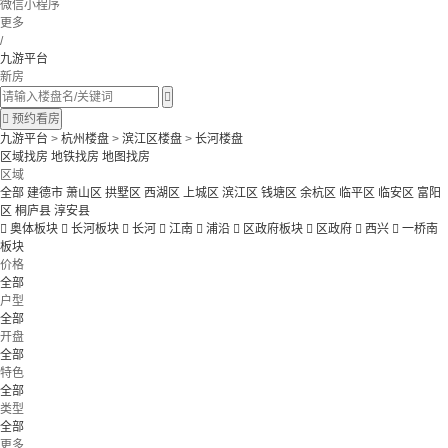
微信小程序
更多
/
九游平台
新房


预约看房
九游平台
>
杭州楼盘
>
滨江区楼盘
>
长河楼盘
区域找房
地铁找房
地图找房
区域
全部
建德市
萧山区
拱墅区
西湖区
上城区
滨江区
钱塘区
余杭区
临平区
临安区
富阳
区
桐庐县
淳安县

奥体板块

长河板块

长河

江南

浦沿

区政府板块

区政府

西兴

一桥南
板块
价格
全部
户型
全部
开盘
全部
特色
全部
类型
全部
更多