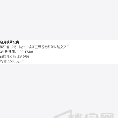
晓月映翠公寓
滨江区 长河 | 杭州市滨江区绿香街和聚财路交叉口
3/4居
建面：108-173㎡
品牌开发商
改善好房
均价
51500
元/㎡