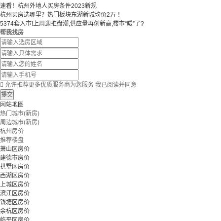
速看！杭州外地人买房条件2023新规
杭州买房选哪里？热门板块东湖新城均价2万 ！
5374套入市!上周迎推盘潮,供应量再创新高,楼市“暖”了?
帮我找房

允许推荐更多优质服务商为您服务
我已阅读并同意
提交
网站地图
热门城市(新房)
周边城市(新房)
杭州房价
推荐楼盘
萧山区房价
建德市房价
拱墅区房价
西湖区房价
上城区房价
滨江区房价
钱塘区房价
余杭区房价
临平区房价