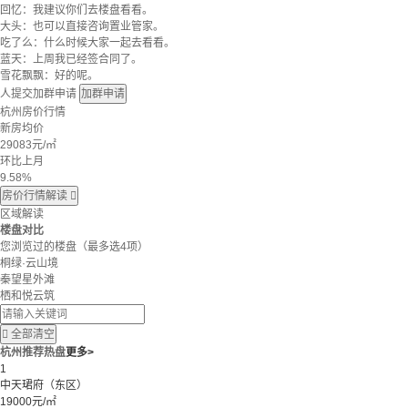
回忆：我建议你们去楼盘看看。
大头：也可以直接咨询置业管家。
吃了么：什么时候大家一起去看看。
蓝天：上周我已经签合同了。
雪花飘飘：好的呢。
人提交加群申请
加群申请
杭州房价行情
新房均价
29083
元/㎡
环比上月
9.58%
房价行情解读

区域解读
楼盘对比
您浏览过的楼盘
（最多选4项）
桐绿·云山境
秦望星外滩
栖和悦云筑

全部清空
杭州推荐热盘
更多>
1
中天珺府（东区）
19000元/㎡