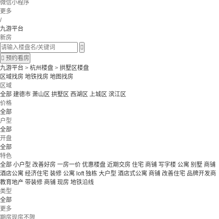
微信小程序
更多
/
九游平台
新房


预约看房
九游平台
>
杭州楼盘
>
拱墅区楼盘
区域找房
地铁找房
地图找房
区域
全部
建德市
萧山区
拱墅区
西湖区
上城区
滨江区
价格
全部
户型
全部
开盘
全部
特色
全部
小户型
改善好房
一房一价
优惠楼盘
近期交房
住宅 商铺 写字楼
公寓 别墅
商铺
酒店公寓
经济住宅
装修
公寓
loft
独栋
大户型
酒店式公寓 商铺
改善住宅
品牌开发商
教育地产
带装修
商铺
现房
地铁沿线
类型
全部
更多
期房现房不限