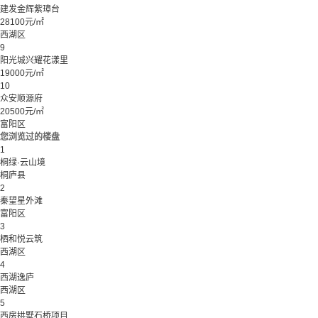
建发金辉紫璋台
28100元/㎡
西湖区
9
阳光城兴耀花漾里
19000元/㎡
10
众安顺源府
20500元/㎡
富阳区
您浏览过的楼盘
1
桐绿·云山境
桐庐县
2
秦望星外滩
富阳区
3
栖和悦云筑
西湖区
4
西湖逸庐
西湖区
5
西房拱墅石桥项目