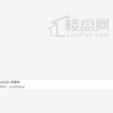
余杭区
•
听翠轩
均价：
31200元/㎡