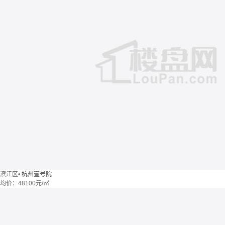
滨江区
•
杭州壹号院
均价：
48100元/㎡