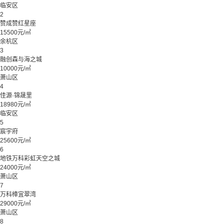
临安区
2
赞成赞红星座
15500元/㎡
余杭区
3
融创森与海之城
10000元/㎡
萧山区
4
佳源·锦晟里
18980元/㎡
临安区
5
宸宇府
25600元/㎡
6
地铁万科彩虹天空之城
24000元/㎡
萧山区
7
万科樟宜翠湾
29000元/㎡
萧山区
8