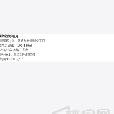
绿城溪映明月
拱墅区 | 华中南路与长华街交叉口
3/4居
建面：105-139㎡
改善好房
品牌开发商
评分9.1，超过95%的楼盘
均价
30000
元/㎡