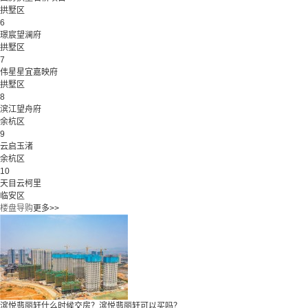
拱墅区
6
璟宸望澜府
拱墅区
7
伟星星宜嘉映府
拱墅区
8
滨江望舟府
余杭区
9
云启玉渚
余杭区
10
天目云柯里
临安区
楼盘导购
更多>>
滨悦翡丽轩什么时候交房？滨悦翡丽轩可以买吗？