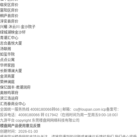
临安区房价
富阳区房价
桐庐县房价
淳安县房价
兴耀·沐云川·金沙院子
绿城湖映金沙轩
青潮汇中心
志合鑫悦大厦
汤联阁
如玺华院
点点公寓
华师家园
长新博澜大厦
金滨商厦
荣绅澜庭
保亿国丰·君潮润府
奥映鸣翠府
滨江浩运府
汇而泰商业中心
全国统一服务热线 4008180066转66 | 邮箱：
cs@loupan.com
icp备案号：
投诉电话：4008180066 转 017942（在线时间为周一至周五9:00-18:00）
九游平台 copyright 东莞楼盘网网络科技有限公司
楼盘网产品使用意见反馈
创建时间：
2026-01-30