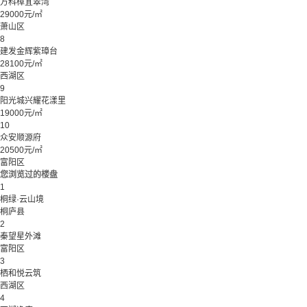
万科樟宜翠湾
29000元/㎡
萧山区
8
建发金辉紫璋台
28100元/㎡
西湖区
9
阳光城兴耀花漾里
19000元/㎡
10
众安顺源府
20500元/㎡
富阳区
您浏览过的楼盘
1
桐绿·云山境
桐庐县
2
秦望星外滩
富阳区
3
栖和悦云筑
西湖区
4