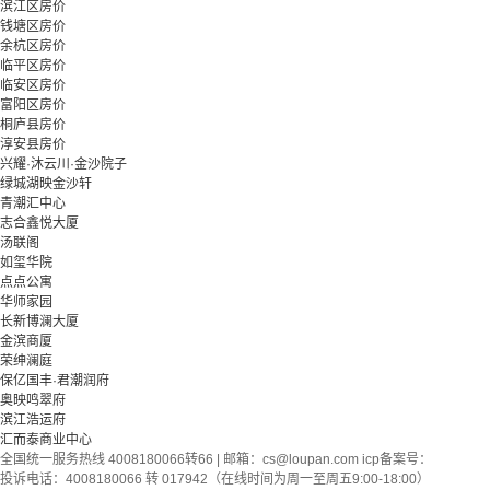
滨江区房价
钱塘区房价
余杭区房价
临平区房价
临安区房价
富阳区房价
桐庐县房价
淳安县房价
兴耀·沐云川·金沙院子
绿城湖映金沙轩
青潮汇中心
志合鑫悦大厦
汤联阁
如玺华院
点点公寓
华师家园
长新博澜大厦
金滨商厦
荣绅澜庭
保亿国丰·君潮润府
奥映鸣翠府
滨江浩运府
汇而泰商业中心
全国统一服务热线 4008180066转66 | 邮箱：
cs@loupan.com
icp备案号：
投诉电话：4008180066 转 017942（在线时间为周一至周五9:00-18:00）