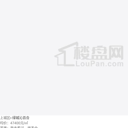
上城区
•
绿城沁百合
均价：
47400元/㎡