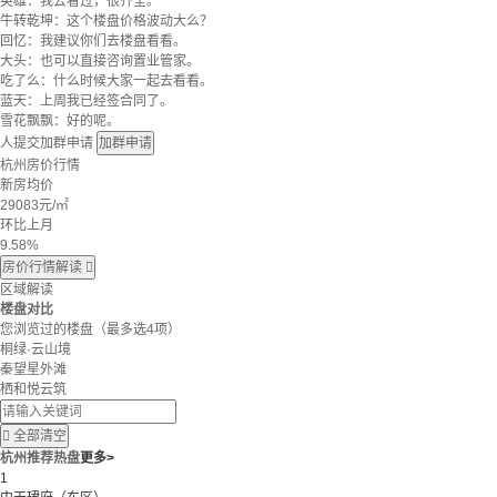
英雄：我去看过，很齐全。
牛转乾坤：这个楼盘价格波动大么？
回忆：我建议你们去楼盘看看。
大头：也可以直接咨询置业管家。
吃了么：什么时候大家一起去看看。
蓝天：上周我已经签合同了。
雪花飘飘：好的呢。
人提交加群申请
加群申请
杭州房价行情
新房均价
29083
元/㎡
环比上月
9.58%
房价行情解读

区域解读
楼盘对比
您浏览过的楼盘
（最多选4项）
桐绿·云山境
秦望星外滩
栖和悦云筑

全部清空
杭州推荐热盘
更多>
1