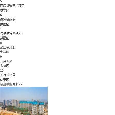
5
西房拱墅石桥项目
拱墅区
6
璟宸望澜府
拱墅区
7
伟星星宜嘉映府
拱墅区
8
滨江望舟府
余杭区
9
云启玉渚
余杭区
10
天目云柯里
临安区
楼盘导购
更多>>