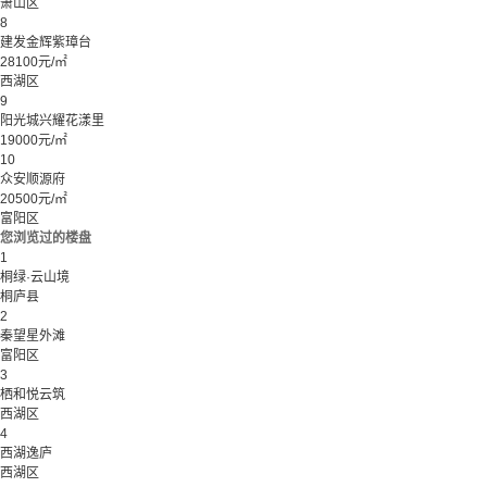
萧山区
8
建发金辉紫璋台
28100元/㎡
西湖区
9
阳光城兴耀花漾里
19000元/㎡
10
众安顺源府
20500元/㎡
富阳区
您浏览过的楼盘
1
桐绿·云山境
桐庐县
2
秦望星外滩
富阳区
3
栖和悦云筑
西湖区
4
西湖逸庐
西湖区