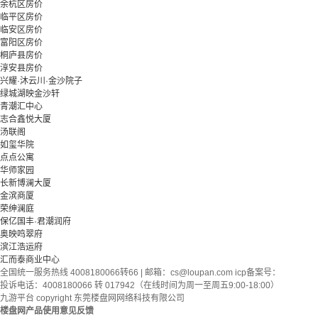
余杭区房价
临平区房价
临安区房价
富阳区房价
桐庐县房价
淳安县房价
兴耀·沐云川·金沙院子
绿城湖映金沙轩
青潮汇中心
志合鑫悦大厦
汤联阁
如玺华院
点点公寓
华师家园
长新博澜大厦
金滨商厦
荣绅澜庭
保亿国丰·君潮润府
奥映鸣翠府
滨江浩运府
汇而泰商业中心
全国统一服务热线 4008180066转66 | 邮箱：
cs@loupan.com
icp备案号：
投诉电话：4008180066 转 017942（在线时间为周一至周五9:00-18:00）
九游平台 copyright 东莞楼盘网网络科技有限公司
楼盘网产品使用意见反馈