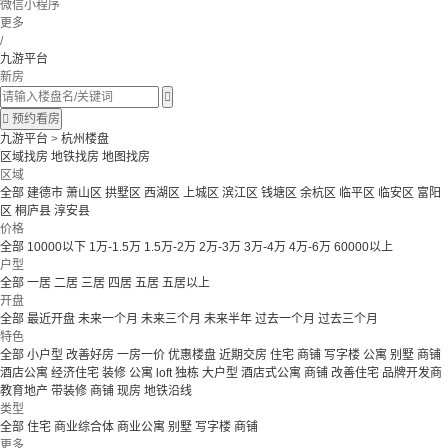
微信小程序
更多
/
九游平台
新房


预约看房
九游平台
>
杭州楼盘
区域找房
地铁找房
地图找房
区域
全部
建德市
萧山区
拱墅区
西湖区
上城区
滨江区
钱塘区
余杭区
临平区
临安区
富阳
区
桐庐县
淳安县
价格
全部
10000以下
1万-1.5万
1.5万-2万
2万-3万
3万-4万
4万-6万
60000以上
户型
全部
一居
二居
三居
四居
五居
五居以上
开盘
全部
最近开盘
未来一个月
未来三个月
未来半年
过去一个月
过去三个月
特色
全部
小户型
改善好房
一房一价
优惠楼盘
近期交房
住宅 商铺 写字楼
公寓 别墅
商铺
酒店公寓
经济住宅
装修
公寓
loft
独栋
大户型
酒店式公寓 商铺
改善住宅
品牌开发商
教育地产
带装修
商铺
现房
地铁沿线
类型
全部
住宅
商业综合体
商业公寓
别墅
写字楼
商铺
更多