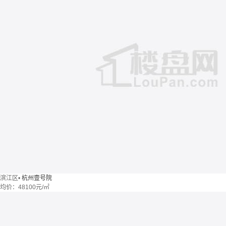
滨江区
•
杭州壹号院
均价：
48100元/㎡