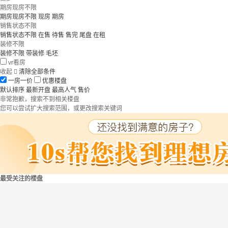
期房现房不限
期房现房不限
现房
期房
销售状态不限
销售状态不限
在售
待售
售完
尾盘
在租
装修不限
装修不限
带装修
毛坯
vr看房
收起

清除全部条件
一房一价
优惠楼盘
默认排序
最新开盘
最高人气
售价
非常抱歉，搜索不到相关楼盘
您可以尝试扩大搜索范围，或更改搜索关键词
最受关注的楼盘