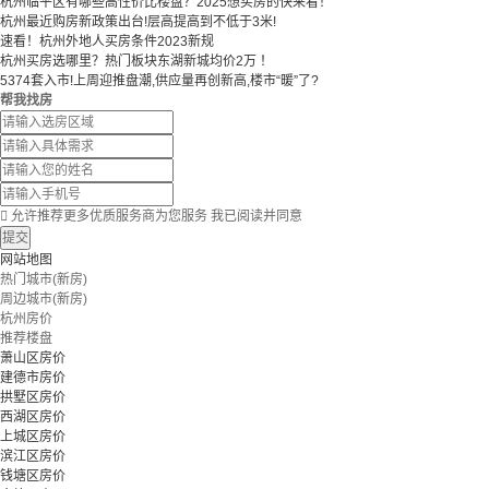
​​杭州临平区有哪些高性价比楼盘？2025想买房的快来看！​
杭州最近购房新政策出台!层高提高到不低于3米!
速看！杭州外地人买房条件2023新规
杭州买房选哪里？热门板块东湖新城均价2万 ！
5374套入市!上周迎推盘潮,供应量再创新高,楼市“暖”了?
帮我找房

允许推荐更多优质服务商为您服务
我已阅读并同意
提交
网站地图
热门城市(新房)
周边城市(新房)
杭州房价
推荐楼盘
萧山区房价
建德市房价
拱墅区房价
西湖区房价
上城区房价
滨江区房价
钱塘区房价