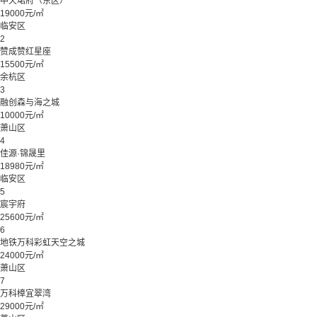
中天珺府（东区）
19000元/㎡
临安区
2
赞成赞红星座
15500元/㎡
余杭区
3
融创森与海之城
10000元/㎡
萧山区
4
佳源·锦晟里
18980元/㎡
临安区
5
宸宇府
25600元/㎡
6
地铁万科彩虹天空之城
24000元/㎡
萧山区
7
万科樟宜翠湾
29000元/㎡