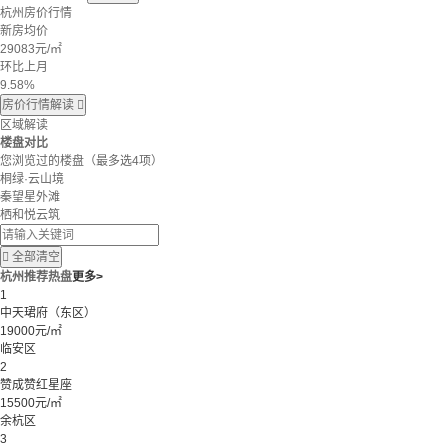
杭州房价行情
新房均价
29083
元/㎡
环比上月
9.58%
房价行情解读

区域解读
楼盘对比
您浏览过的楼盘
（最多选4项）
桐绿·云山境
秦望星外滩
栖和悦云筑

全部清空
杭州推荐热盘
更多>
1
中天珺府（东区）
19000元/㎡
临安区
2
赞成赞红星座
15500元/㎡
余杭区
3