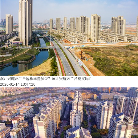
滨江兴耀沐兰台容积率是多少？滨江兴耀沐兰台能买吗？
2026-01-14 13:47:26