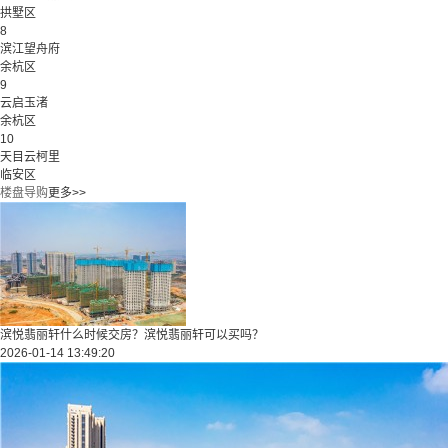
拱墅区
8
滨江望舟府
余杭区
9
云启玉渚
余杭区
10
天目云柯里
临安区
楼盘导购
更多>>
滨悦翡丽轩什么时候交房？滨悦翡丽轩可以买吗？
2026-01-14 13:49:20