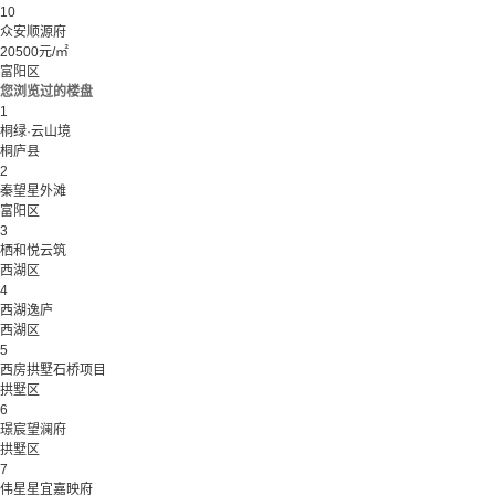
10
众安顺源府
20500元/㎡
富阳区
您浏览过的楼盘
1
桐绿·云山境
桐庐县
2
秦望星外滩
富阳区
3
栖和悦云筑
西湖区
4
西湖逸庐
西湖区
5
西房拱墅石桥项目
拱墅区
6
璟宸望澜府
拱墅区
7
伟星星宜嘉映府