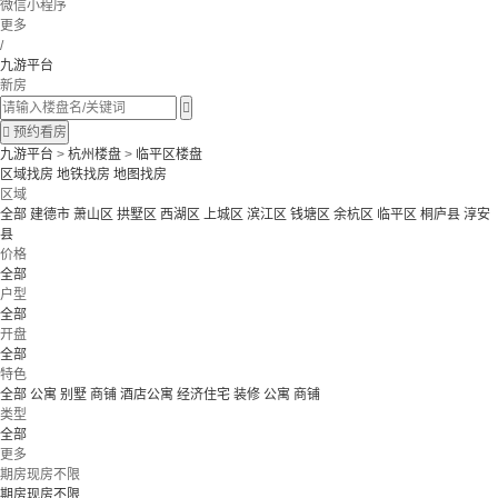
微信小程序
更多
/
九游平台
新房


预约看房
九游平台
>
杭州楼盘
>
临平区楼盘
区域找房
地铁找房
地图找房
区域
全部
建德市
萧山区
拱墅区
西湖区
上城区
滨江区
钱塘区
余杭区
临平区
桐庐县
淳安
县
价格
全部
户型
全部
开盘
全部
特色
全部
公寓 别墅
商铺 酒店公寓
经济住宅
装修
公寓
商铺
类型
全部
更多
期房现房不限
期房现房不限