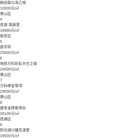
融创森与海之城
10000元/㎡
萧山区
4
佳源·锦晟里
18980元/㎡
临安区
5
宸宇府
25600元/㎡
6
地铁万科彩虹天空之城
24000元/㎡
萧山区
7
万科樟宜翠湾
29000元/㎡
萧山区
8
建发金辉紫璋台
28100元/㎡
西湖区
9
阳光城兴耀花漾里
19000元/㎡