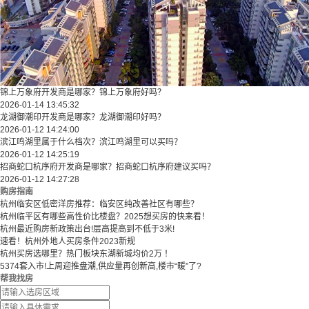
锦上万象府开发商是哪家？锦上万象府好吗？
2026-01-14 13:45:32
龙湖御潮印开发商是哪家？龙湖御潮印好吗？
2026-01-12 14:24:00
滨江鸣湖里属于什么档次？滨江鸣湖里可以买吗？
2026-01-12 14:25:19
招商蛇口杭序府开发商是哪家？招商蛇口杭序府建议买吗？
2026-01-12 14:27:28
购房指南
杭州临安区低密洋房推荐：临安区纯改善社区有哪些？
​​杭州临平区有哪些高性价比楼盘？2025想买房的快来看！​
杭州最近购房新政策出台!层高提高到不低于3米!
速看！杭州外地人买房条件2023新规
杭州买房选哪里？热门板块东湖新城均价2万 ！
5374套入市!上周迎推盘潮,供应量再创新高,楼市“暖”了?
帮我找房