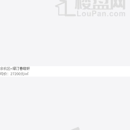
余杭区
•
绿汀春晓轩
均价：
27200元/㎡