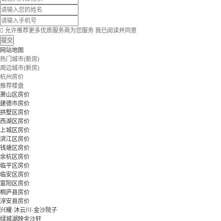

允许推荐更多优质服务商为您服务
我已阅读并同意
提交
网站地图
热门城市(新房)
周边城市(新房)
杭州房价
推荐楼盘
萧山区房价
建德市房价
拱墅区房价
西湖区房价
上城区房价
滨江区房价
钱塘区房价
余杭区房价
临平区房价
临安区房价
富阳区房价
桐庐县房价
淳安县房价
兴耀·沐云川·金沙院子
绿城湖映金沙轩