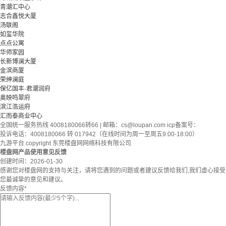
青潮汇中心
志合鑫悦大厦
汤联阁
如玺华院
点点公寓
华师家园
长新博澜大厦
金滨商厦
荣绅澜庭
保亿国丰·君潮润府
奥映鸣翠府
滨江浩运府
汇而泰商业中心
全国统一服务热线 4008180066转66 | 邮箱：
cs@loupan.com
icp备案号：
投诉电话：4008180066 转 017942（在线时间为周一至周五9:00-18:00）
九游平台 copyright 东莞楼盘网网络科技有限公司
楼盘网产品使用意见反馈
创建时间：
2026-01-30
感谢您对楼盘网的支持与关注，请将您遇到的问题或者建议反馈给我们,我们虚心接受
您最诚挚的意见和建议。
反馈内容
*