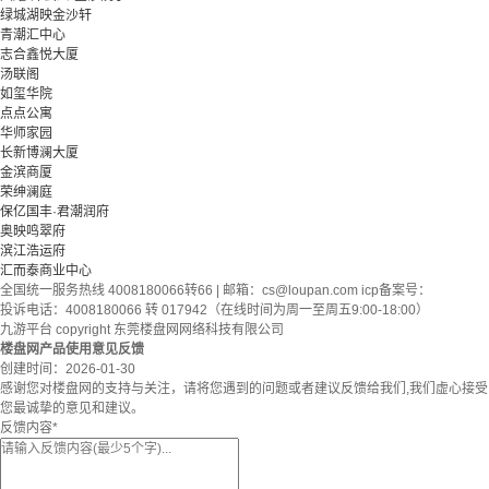
绿城湖映金沙轩
青潮汇中心
志合鑫悦大厦
汤联阁
如玺华院
点点公寓
华师家园
长新博澜大厦
金滨商厦
荣绅澜庭
保亿国丰·君潮润府
奥映鸣翠府
滨江浩运府
汇而泰商业中心
全国统一服务热线 4008180066转66 | 邮箱：
cs@loupan.com
icp备案号：
投诉电话：4008180066 转 017942（在线时间为周一至周五9:00-18:00）
九游平台 copyright 东莞楼盘网网络科技有限公司
楼盘网产品使用意见反馈
创建时间：
2026-01-30
感谢您对楼盘网的支持与关注，请将您遇到的问题或者建议反馈给我们,我们虚心接受
您最诚挚的意见和建议。
反馈内容
*