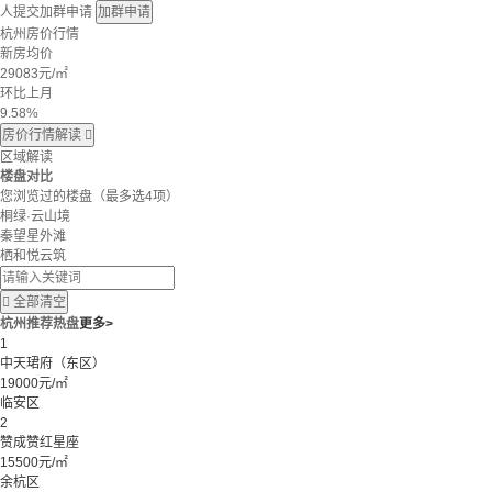
人提交加群申请
加群申请
杭州房价行情
新房均价
29083
元/㎡
环比上月
9.58%
房价行情解读

区域解读
楼盘对比
您浏览过的楼盘
（最多选4项）
桐绿·云山境
秦望星外滩
栖和悦云筑

全部清空
杭州推荐热盘
更多>
1
中天珺府（东区）
19000元/㎡
临安区
2
赞成赞红星座
15500元/㎡
余杭区