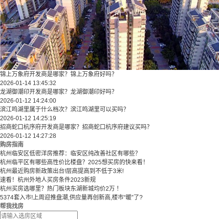
锦上万象府开发商是哪家？锦上万象府好吗？
2026-01-14 13:45:32
龙湖御潮印开发商是哪家？龙湖御潮印好吗？
2026-01-12 14:24:00
滨江鸣湖里属于什么档次？滨江鸣湖里可以买吗？
2026-01-12 14:25:19
招商蛇口杭序府开发商是哪家？招商蛇口杭序府建议买吗？
2026-01-12 14:27:28
购房指南
杭州临安区低密洋房推荐：临安区纯改善社区有哪些？
​​杭州临平区有哪些高性价比楼盘？2025想买房的快来看！​
杭州最近购房新政策出台!层高提高到不低于3米!
速看！杭州外地人买房条件2023新规
杭州买房选哪里？热门板块东湖新城均价2万 ！
5374套入市!上周迎推盘潮,供应量再创新高,楼市“暖”了?
帮我找房