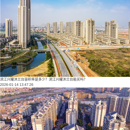
滨江兴耀沐兰台容积率是多少？滨江兴耀沐兰台能买吗？
2026-01-14 13:47:26