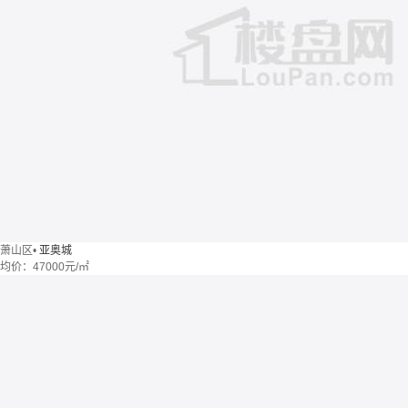
萧山区
•
亚奥城
均价：
47000元/㎡