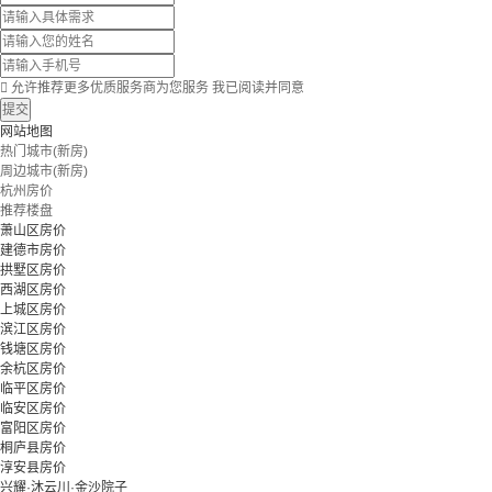

允许推荐更多优质服务商为您服务
我已阅读并同意
提交
网站地图
热门城市(新房)
周边城市(新房)
杭州房价
推荐楼盘
萧山区房价
建德市房价
拱墅区房价
西湖区房价
上城区房价
滨江区房价
钱塘区房价
余杭区房价
临平区房价
临安区房价
富阳区房价
桐庐县房价
淳安县房价
兴耀·沐云川·金沙院子