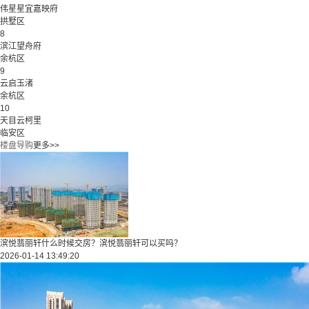
伟星星宜嘉映府
拱墅区
8
滨江望舟府
余杭区
9
云启玉渚
余杭区
10
天目云柯里
临安区
楼盘导购
更多>>
滨悦翡丽轩什么时候交房？滨悦翡丽轩可以买吗？
2026-01-14 13:49:20