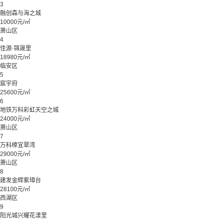
3
融创森与海之城
10000元/㎡
萧山区
4
佳源·锦晟里
18980元/㎡
临安区
5
宸宇府
25600元/㎡
6
地铁万科彩虹天空之城
24000元/㎡
萧山区
7
万科樟宜翠湾
29000元/㎡
萧山区
8
建发金辉紫璋台
28100元/㎡
西湖区
9
阳光城兴耀花漾里