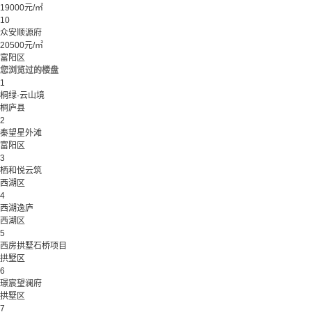
19000元/㎡
10
众安顺源府
20500元/㎡
富阳区
您浏览过的楼盘
1
桐绿·云山境
桐庐县
2
秦望星外滩
富阳区
3
栖和悦云筑
西湖区
4
西湖逸庐
西湖区
5
西房拱墅石桥项目
拱墅区
6
璟宸望澜府
拱墅区
7