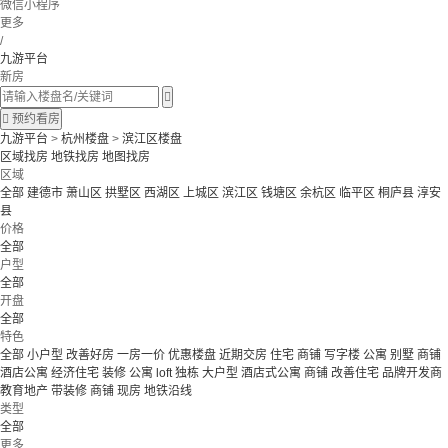
微信小程序
更多
/
九游平台
新房


预约看房
九游平台
>
杭州楼盘
>
滨江区楼盘
区域找房
地铁找房
地图找房
区域
全部
建德市
萧山区
拱墅区
西湖区
上城区
滨江区
钱塘区
余杭区
临平区
桐庐县
淳安
县
价格
全部
户型
全部
开盘
全部
特色
全部
小户型
改善好房
一房一价
优惠楼盘
近期交房
住宅 商铺 写字楼
公寓 别墅
商铺
酒店公寓
经济住宅
装修
公寓
loft
独栋
大户型
酒店式公寓 商铺
改善住宅
品牌开发商
教育地产
带装修
商铺
现房
地铁沿线
类型
全部
更多